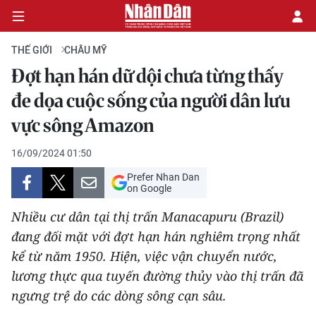
THẾ GIỚI
CHÂU MỸ
Đợt hạn hán dữ dội chưa từng thấy
CHÍNH TRỊ
đe dọa cuộc sống của người dân lưu
vực sông Amazon
KINH TẾ
16/09/2024 01:50
VĂN HÓA
Prefer Nhan Dan
on Google
XÃ HỘI
Nhiều cư dân tại thị trấn Manacapuru (Brazil)
PHÁP LUẬT
đang đối mặt với đợt hạn hán nghiêm trọng nhất
kể từ năm 1950. Hiện, việc vận chuyển nước,
DU LỊCH
lương thực qua tuyến đường thủy vào thị trấn đã
ngưng trệ do các dòng sông cạn sâu.
THẾ GIỚI