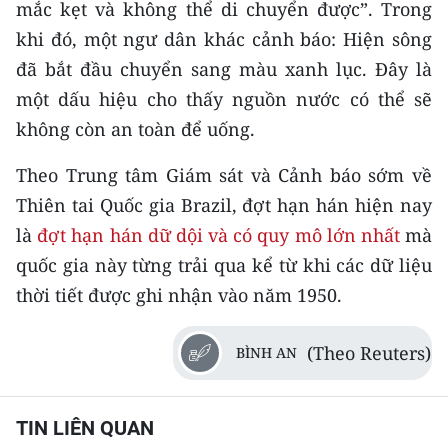
mắc kẹt và không thể di chuyển được”. Trong
TIN MỚI
khi đó, một ngư dân khác cảnh báo: Hiện sông
TIN ĐỊA PHƯƠNG
đã bắt đầu chuyển sang màu xanh lục. Đây là
một dấu hiệu cho thấy nguồn nước có thể sẽ
Trung du và miền núi phía Bắc
không còn an toàn để uống.
Đồng bằng sông Hồng
Theo Trung tâm Giám sát và Cảnh báo sớm về
Bắc Trung Bộ
Thiên tai Quốc gia Brazil, đợt hạn hán hiện nay
là
đợt hạn hán dữ dội và có quy mô lớn nhất
mà
Duyên hải Nam Trung Bộ và Tây
quốc gia này từng trải qua kể từ khi các dữ liệu
Nguyên
thời tiết được ghi nhận vào năm 1950.
Đông Nam Bộ
(Theo Reuters)
BÌNH AN
Đồng bằng sông Cửu Long
Chuyên trang Hà Nội
TIN LIÊN QUAN
Chuyên trang TP. Hồ Chí Minh