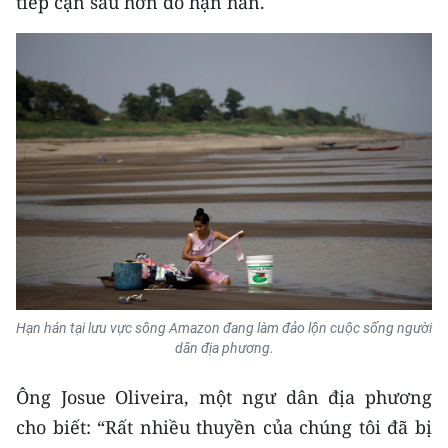
tiếp cận sâu hơn do hạn hán.
Media Pháp luật
Media Du lịch
Media Thế giới
Media Thể thao
Media Giáo dục
Media Y tế
Media Khoa học - Công nghệ
Media Môi trường
Hạn hán tại lưu vực sông Amazon đang làm đảo lộn cuộc sống người
dân địa phương.
Ảnh
Ông Josue Oliveira, một ngư dân địa phương
Infographic
cho biết: “Rất nhiều thuyền của chúng tôi đã bị