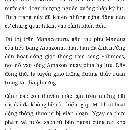
CHƯƠNG TRÌNH OCOP - MỖI XÃ
nước các đoạn thượng nguồn xuống thấp kỷ lục.
MỘT SẢN PHẨM
Tình trạng này đã khiến những cộng đồng dân
cư chung quanh lâm vào cảnh khốn đốn.
RADIO
Tại thị trấn Manacapuru, gần thủ phủ Manaus
MEDIA CENTER
của tiểu bang Amazonas, hạn hán đã ảnh hưởng
E-Magazine
đến hoạt động giao thông trên sông Solimoes,
nơi đổ vào sông Amazon ngay phía hạ lưu. Đây
Video
đồng thời là tuyến giao thông đường thủy quan
Media Chính trị
trọng tại địa phương.
Media Kinh tế
Cảnh các con thuyền mắc cạn trên những bãi
cát dài đã không hề còn hiếm gặp. Một loạt hoạt
Media Văn hóa
động thông thương bị gián đoạn. Ngay cả thực
Media Xã hội
phẩm và nước sạch từ bên ngoài cũng rất khó