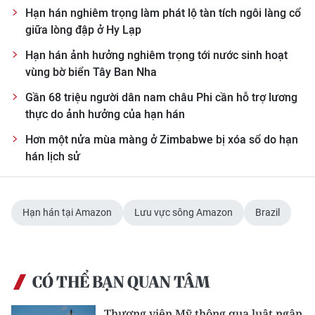
Hạn hán nghiêm trọng làm phát lộ tàn tích ngôi làng cổ
CHUYÊN ĐỀ
giữa lòng đập ở Hy Lạp
Hạn hán ảnh hưởng nghiêm trọng tới nước sinh hoạt
CÁC CHUYÊN TRANG
vùng bờ biển Tây Ban Nha
Gần 68 triệu người dân nam châu Phi cần hỗ trợ lương
VỀ BÁO NHÂN DÂN
thực do ảnh hưởng của hạn hán
Hơn một nửa mùa màng ở Zimbabwe bị xóa sổ do hạn
THỜI NAY
hán lịch sử
NHÂN DÂN CUỐI TUẦN
NHÂN DÂN HẰNG THÁNG
Hạn hán tại Amazon
Lưu vực sông Amazon
Brazil
MUA BÁO
ĐỌC BÁO IN
CÓ THỂ BẠN QUAN TÂM
Thượng viện Mỹ thông qua luật ngân