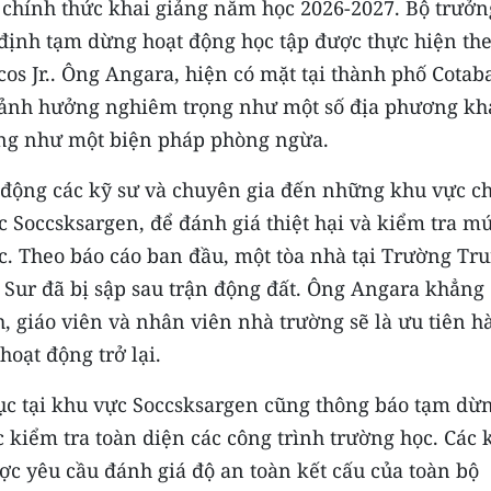
 chính thức khai giảng năm học 2026-2027. Bộ trưởn
định tạm dừng hoạt động học tập được thực hiện th
s Jr.. Ông Angara, hiện có mặt tại thành phố Cotaba
 ảnh hưởng nghiêm trọng như một số địa phương kh
ộng như một biện pháp phòng ngừa.
 động các kỹ sư và chuyên gia đến những khu vực c
c Soccsksargen, để đánh giá thiệt hại và kiểm tra m
ọc. Theo báo cáo ban đầu, một tòa nhà tại Trường Tr
 Sur đã bị sập sau trận động đất. Ông Angara khẳng
, giáo viên và nhân viên nhà trường sẽ là ưu tiên h
hoạt động trở lại.
ục tại khu vực Soccsksargen cũng thông báo tạm dừ
c kiểm tra toàn diện các công trình trường học. Các 
ược yêu cầu đánh giá độ an toàn kết cấu của toàn bộ