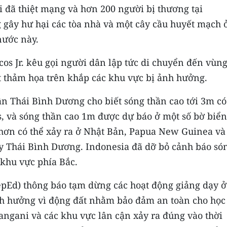
ời đã thiệt mạng và hơn 200 người bị thương tại
g gây hư hại các tòa nhà và một cây cầu huyết mạch 
nước này.
os Jr. kêu gọi người dân lập tức di chuyển đến vùng
t thảm họa trên khắp các khu vực bị ảnh hưởng.
n Thái Bình Dương cho biết sóng thần cao tới 3m có
s, và sóng thần cao 1m được dự báo ở một số bờ biển
 hơn có thể xảy ra ở Nhật Bản, Papua New Guinea và
ây Thái Bình Dương. Indonesia đã dỡ bỏ cảnh báo só
c khu vực phía Bắc.
epEd) thông báo tạm dừng các hoạt động giảng dạy ở 
ảnh hưởng vì động đất nhằm bảo đảm an toàn cho học
rangani và các khu vực lân cận xảy ra đúng vào thời