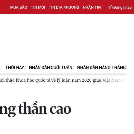
MUA BÁO
TIN MỚI
TIN ĐỊA PHƯƠNG
NHẬN TIN
Đăng nhập
THỜI NAY
NHÂN DÂN CUỐI TUẦN
NHÂN DÂN HẰNG THÁNG
ảo khoa học quốc tế về lý luận năm 2026 giữa Việt Nam và Lào
óng thần cao