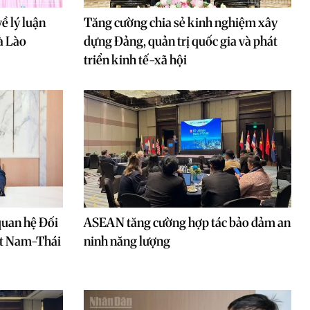
ề lý luận
Tăng cường chia sẻ kinh nghiệm xây
à Lào
dựng Đảng, quản trị quốc gia và phát
triển kinh tế-xã hội
quan hệ Đối
ASEAN tăng cường hợp tác bảo đảm an
iệt Nam-Thái
ninh năng lượng