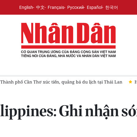
English
中文
Français
Русский
Español
한국어
 phố Cần Thơ xúc tiến, quảng bá du lịch tại Thái Lan
Hội th
ilippines: Ghi nhận s