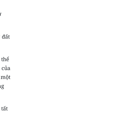
ở
 đất
 thể
 của
 một
ng
tất