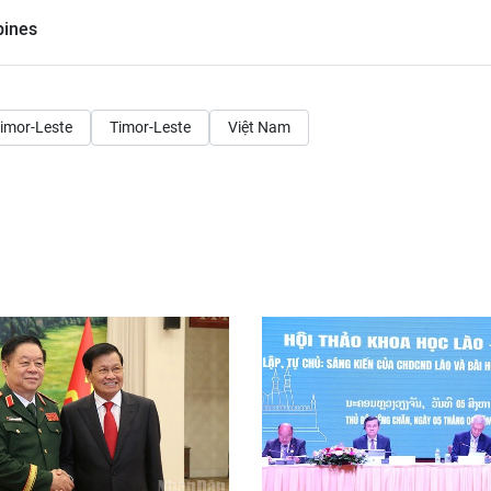
pines
imor-Leste
Timor-Leste
Việt Nam