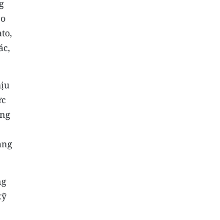
g
eo
to,
ác,
hịu
ức
ung
àng
ng
kỹ