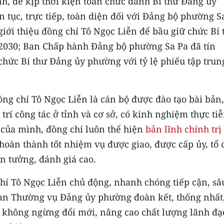
ỉnh, để kịp thời kiện toàn chức danh Bí thư Đảng ủy
 tục, trực tiếp, toàn diện đối với Đảng bộ phường S
iới thiệu đồng chí Tô Ngọc Liễn để bầu giữ chức Bí 
2030; Ban Chấp hành Đảng bộ phường Sa Pa đã tín
chức Bí thư Đảng ủy phường với tỷ lệ phiếu tập trun
ng chí Tô Ngọc Liễn là cán bộ được đào tạo bài bản,
trí công tác ở tỉnh và cơ sở, có kinh nghiệm thực ti
 của mình, đồng chí luôn thể hiện
bản lĩnh chính trị
hoàn thành tốt nhiệm vụ được giao, được cấp ủy, tổ 
n tưởng, đánh giá cao.
hí Tô Ngọc Liễn chủ động, nhanh chóng tiếp cận, sâu
Ban Thường vụ Đảng ủy phường đoàn kết, thống nhất
; không ngừng đổi mới, nâng cao chất lượng lãnh đạ