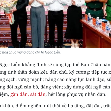
ng hoa chúc mừng đồng chí Tô Ngọc Liễn.
Ngọc Liễn khẳng định sẽ cùng tập thể Ban Chấp hàn
 tinh thần đoàn kết, dân chủ, kỷ cương; tiếp tục 
ong sạch, vững mạnh; nâng cao năng lực lãnh đạo, s
ợng đội ngũ cán bộ, đảng viên; xây dựng đội ngũ cán
hiệm,
gần dân, sát dân
, hết lòng phục vụ nhân dân.
khăn, điểm nghẽn, nút thắt về hạ tầng, đất đai, trật