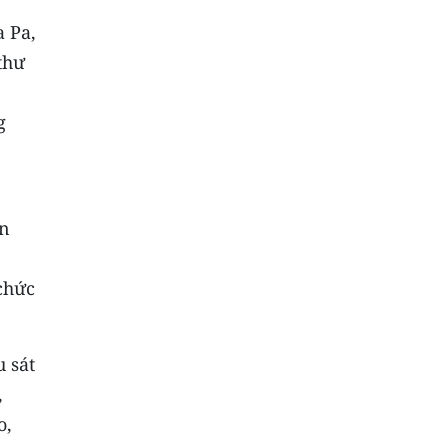
a Pa,
thư
g
ễn
chức
 sát
,
o,