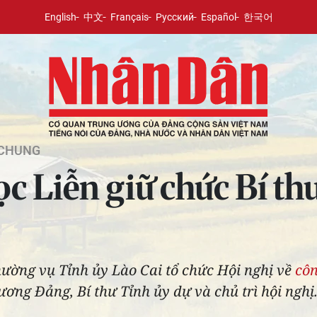
English
中文
Français
Русский
Español
한국어
 CHUNG
c Liễn giữ chức Bí th
hường vụ Tỉnh ủy Lào Cai tổ chức Hội nghị về
côn
ng Đảng, Bí thư Tỉnh ủy dự và chủ trì hội nghị