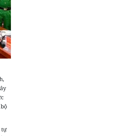
h,
xây
ức
 bộ
 tự