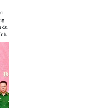
ợi
ng
u du
ỉnh.