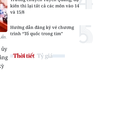
kiến thi lại tất cả các môn vào 14
và 15/8
Hướng dẫn đăng ký vé chương
trình “Tổ quốc trong tim”
iễn.
 ủy
Thời tiết
Tỷ giá
Đảng
kỳ