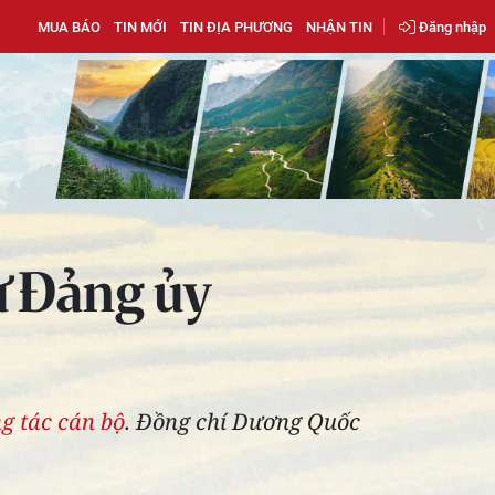
MUA BÁO
TIN MỚI
TIN ĐỊA PHƯƠNG
NHẬN TIN
Đăng nhập
ư Đảng ủy
g tác cán bộ
. Đồng chí Dương Quốc
.