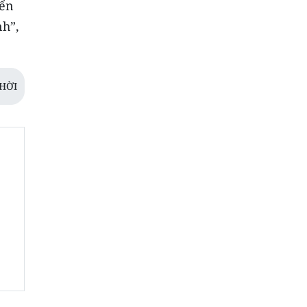
yển
nh”,
HỜI