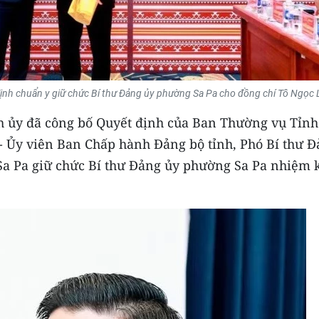
ịnh chuẩn y giữ chức Bí thư Đảng ủy phường Sa Pa cho đồng chí Tô Ngọc L
nh ủy đã công bố Quyết định của Ban Thường vụ Tỉnh
 - Ủy viên Ban Chấp hành Đảng bộ tỉnh, Phó Bí thư 
Sa Pa giữ chức Bí thư Đảng ủy phường Sa Pa nhiệm 