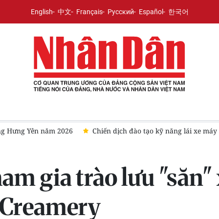
English
中文
Français
Русский
Español
한국어
ồng Hưng Yên năm 2026
Chiến dịch đào tạo kỹ năng lái xe máy
ham gia trào lưu "săn"
 Creamery