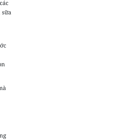
 các
a sữa
ước
ọn
 mà
ang