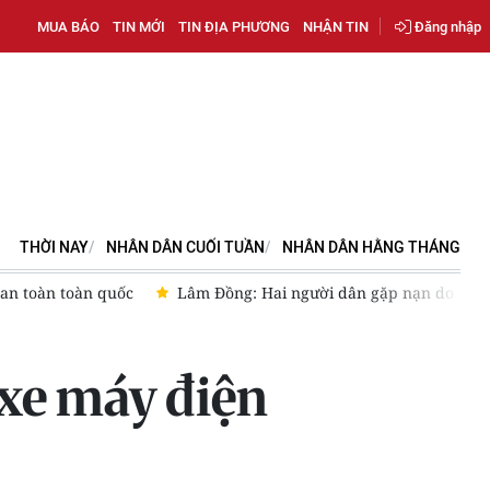
MUA BÁO
TIN MỚI
TIN ĐỊA PHƯƠNG
NHẬN TIN
Đăng nhập
THỜI NAY
NHÂN DÂN CUỐI TUẦN
NHÂN DÂN HẰNG THÁNG
 an toàn toàn quốc
Lâm Đồng: Hai người dân gặp nạn do cây
 xe máy điện