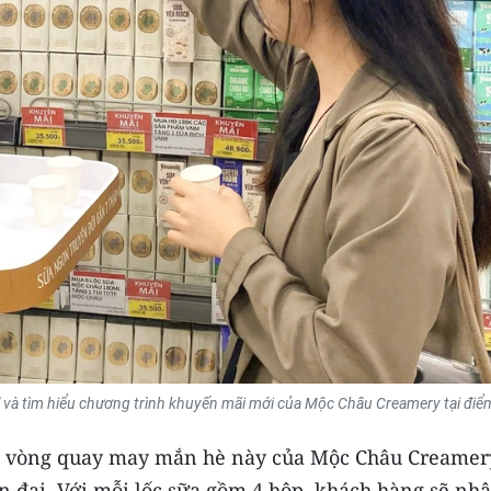
" và tìm hiểu chương trình khuyến mãi mới của Mộc Châu Creamery tại điể
nh vòng quay may mắn hè này của Mộc Châu Creamer
n đại. Với mỗi lốc sữa gồm 4 hộp, khách hàng sẽ nh