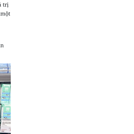
 trị
 một
ện