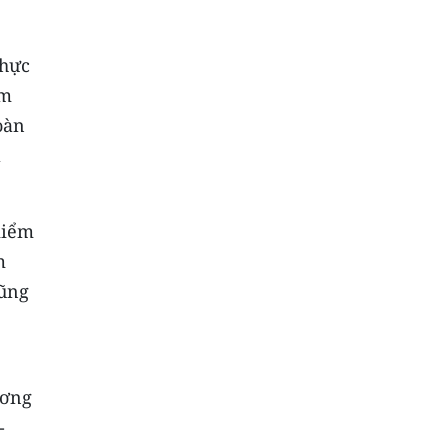
thực
ẩm
oàn
a
kiểm
m
cũng
ương
-