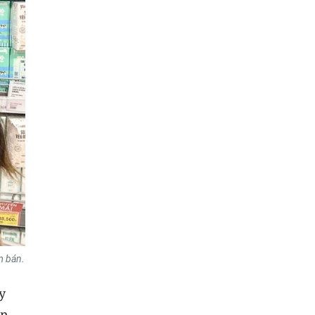
m bán.
y
ận