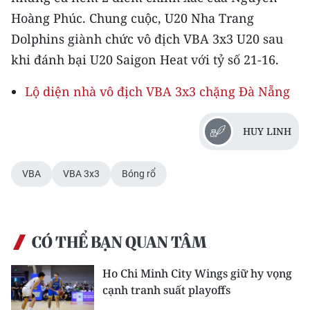
TIN MỚI
Hoàng Phúc. Chung cuộc, U20 Nha Trang
Dolphins giành chức vô địch VBA 3x3 U20 sau
TIN ĐỊA PHƯƠNG
khi đánh bại U20 Saigon Heat với tỷ số 21-16.
Trung du và miền núi phía Bắc
Lộ diện nhà vô địch VBA 3x3 chặng Đà Nẵng
Đồng bằng sông Hồng
HUY LINH
Bắc Trung Bộ
Duyên hải Nam Trung Bộ và Tây
VBA
VBA 3x3
Bóng rổ
Nguyên
Đông Nam Bộ
CÓ THỂ BẠN QUAN TÂM
Đồng bằng sông Cửu Long
Ho Chi Minh City Wings giữ hy vọng
Chuyên trang Hà Nội
cạnh tranh suất playoffs
Chuyên trang TP. Hồ Chí Minh