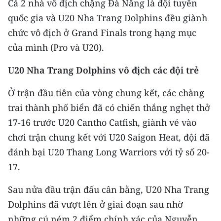
Cả 2 nhà vô địch chặng Đà Nẵng là đội tuyển
Media Pháp luật
quốc gia và U20 Nha Trang Dolphins đều giành
Media Du lịch
chức vô địch ở Grand Finals trong hạng mục
của mình (Pro và U20).
Media Thế giới
Media Thể thao
U20 Nha Trang Dolphins vô địch các đội trẻ
Media Giáo dục
Ở trận đầu tiên của vòng chung kết, các chàng
trai thành phố biển đã có chiến thắng nghẹt thở
Media Y tế
17-16 trước U20 Cantho Catfish, giành vé vào
Media Khoa học - Công nghệ
chơi trận chung kết với U20 Saigon Heat, đội đã
đánh bại U20 Thang Long Warriors với tỷ số 20-
Media Môi trường
17.
Ảnh
Sau nửa đầu trận đấu cân bằng, U20 Nha Trang
Infographic
Dolphins đã vượt lên ở giai đoạn sau nhờ
những cú ném 2 điểm chính xác của Nguyễn