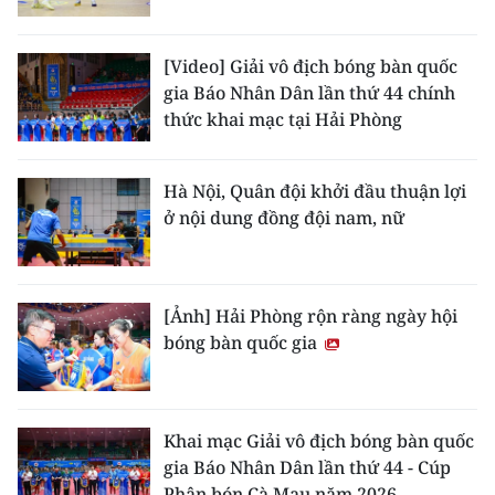
CHUYÊN ĐỀ
[Video] Giải vô địch bóng bàn quốc
gia Báo Nhân Dân lần thứ 44 chính
CÁC CHUYÊN TRANG
thức khai mạc tại Hải Phòng
VỀ BÁO NHÂN DÂN
Hà Nội, Quân đội khởi đầu thuận lợi
ở nội dung đồng đội nam, nữ
THỜI NAY
NHÂN DÂN CUỐI TUẦN
[Ảnh] Hải Phòng rộn ràng ngày hội
NHÂN DÂN HẰNG THÁNG
bóng bàn quốc gia
MUA BÁO
ĐỌC BÁO IN
Khai mạc Giải vô địch bóng bàn quốc
gia Báo Nhân Dân lần thứ 44 - Cúp
Phân bón Cà Mau năm 2026