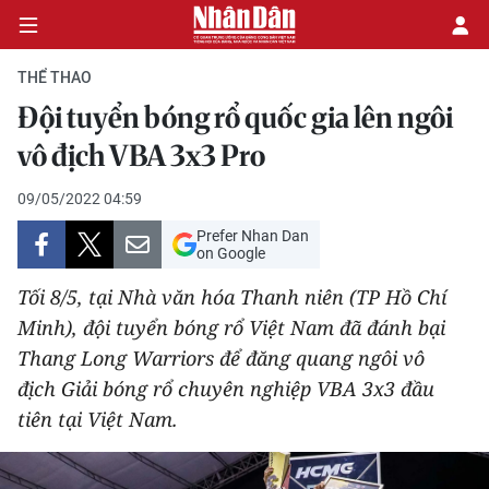
THỂ THAO
Đội tuyển bóng rổ quốc gia lên ngôi
CHÍNH TRỊ
vô địch VBA 3x3 Pro
KINH TẾ
09/05/2022 04:59
Prefer Nhan Dan
VĂN HÓA
on Google
Tối 8/5, tại Nhà văn hóa Thanh niên (TP Hồ Chí
XÃ HỘI
Minh), đội tuyển bóng rổ Việt Nam đã đánh bại
Thang Long Warriors để đăng quang ngôi vô
PHÁP LUẬT
địch Giải bóng rổ chuyên nghiệp VBA 3x3 đầu
DU LỊCH
tiên tại Việt Nam.
THẾ GIỚI