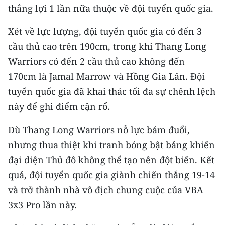
CHƯƠNG TRÌNH OCOP - MỖI XÃ
thắng lợi 1 lần nữa thuộc về đội tuyển quốc gia.
MỘT SẢN PHẨM
Xét về lực lượng, đội tuyển quốc gia có đến 3
cầu thủ cao trên 190cm, trong khi Thang Long
RADIO
Warriors có đến 2 cầu thủ cao không đến
MEDIA CENTER
170cm là Jamal Marrow và Hồng Gia Lân. Đội
tuyển quốc gia đã khai thác tối đa sự chênh lệch
E-Magazine
này để ghi điểm cận rổ.
Video
Dù Thang Long Warriors nỗ lực bám đuổi,
Media Chính trị
nhưng thua thiệt khi tranh bóng bật bảng khiến
đại diện Thủ đô không thể tạo nên đột biến. Kết
Media Kinh tế
quả, đội tuyển quốc gia giành chiến thắng 19-14
Media Văn hóa
và trở thành nhà vô địch chung cuộc của VBA
3x3 Pro lần này.
Media Xã hội