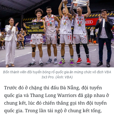
THỂ THAO
GIÁO DỤC
Y TẾ
KHOA HỌC - CÔNG NGHỆ
MÔI TRƯỜNG
BẠN ĐỌC
Bốn thành viên đội tuyển bóng rổ quốc gia ăn mừng chức vô địch VBA
3x3 Pro. (Ảnh: VBA)
KIỂM CHỨNG THÔNG TIN
Trước đó ở chặng thi đấu Đà Nẵng, đội tuyển
TRI THỨC CHUYÊN SÂU
quốc gia và Thang Long Warriors đã gặp nhau ở
chung kết, lúc đó chiến thắng gọi tên đội tuyển
54 DÂN TỘC VIỆT NAM
quốc gia. Trong lần tái ngộ ở chung kết tổng,