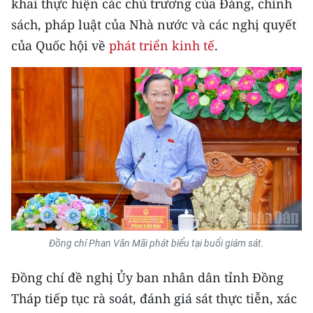
khai thực hiện các chủ trương của Đảng, chính
ENGLISH
sách, pháp luật của Nhà nước và các nghị quyết
中文
của Quốc hội về
phát triển kinh tế
.
FRANÇAIS
РУССКИЙ
ESPAÑOL
한국어
Đồng chí Phan Văn Mãi phát biểu tại buổi giám sát.
Đồng chí đề nghị Ủy ban nhân dân tỉnh Đồng
Tháp tiếp tục rà soát, đánh giá sát thực tiễn, xác