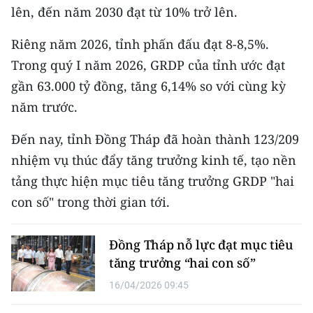
CHƯƠNG TRÌNH OCOP - MỖI XÃ
lên, đến năm 2030 đạt từ 10% trở lên.
MỘT SẢN PHẨM
Riêng năm 2026, tỉnh phấn đấu đạt 8-8,5%.
Trong quý I năm 2026, GRDP của tỉnh ước đạt
RADIO
gần 63.000 tỷ đồng, tăng 6,14% so với cùng kỳ
MEDIA CENTER
năm trước.
E-Magazine
Đến nay, tỉnh Đồng Tháp đã hoàn thành 123/209
nhiệm vụ thúc đẩy tăng trưởng kinh tế, tạo nền
Video
tảng thực hiện mục tiêu tăng trưởng GRDP "hai
Media Chính trị
con số" trong thời gian tới.
Media Kinh tế
Đồng Tháp nỗ lực đạt mục tiêu
Media Văn hóa
tăng trưởng “hai con số”
16/04/2026 09:45
Media Xã hội