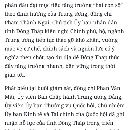
phấn đấu đạt mục tiêu tăng trưởng “hai con số”
CHUYÊN ĐỀ
theo định hướng của Trung ương, đồng chí
Phạm Thành Ngại, Chủ tịch Ủy ban nhân dân
CÁC CHUYÊN TRANG
tỉnh Đồng Tháp kiến nghị Chính phủ, bộ, ngành
Trung ương tiếp tục tháo gỡ khó khăn, vướng
VỀ BÁO NHÂN DÂN
mắc về cơ chế, chính sách và nguồn lực có ý
nghĩa then chốt, tạo dư địa để Đồng Tháp thúc
THỜI NAY
đẩy tăng trưởng nhanh, bền vững trong thời
NHÂN DÂN CUỐI TUẦN
gian tới.
NHÂN DÂN HẰNG THÁNG
Phát biểu tại buổi giám sát, đồng chí Phan Văn
Mãi, Ủy viên Ban Chấp hành Trung ương Đảng,
MUA BÁO
Ủy viên Ủy ban Thường vụ Quốc hội, Chủ nhiệm
Ủy ban Kinh tế và Tài chính của Quốc hội đã ghi
ĐỌC BÁO IN
nhận nỗ lực của tỉnh Đồng Tháp trong triển