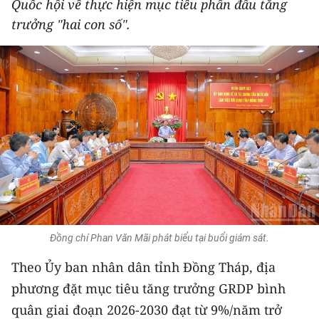
Quốc hội về thực hiện mục tiêu phấn đấu tăng
THỂ THAO
trưởng "hai con số".
GIÁO DỤC
Y TẾ
KHOA HỌC - CÔNG NGHỆ
MÔI TRƯỜNG
BẠN ĐỌC
KIỂM CHỨNG THÔNG TIN
Đồng chí Phan Văn Mãi phát biểu tại buổi giám sát.
TRI THỨC CHUYÊN SÂU
Theo Ủy ban nhân dân tỉnh Đồng Tháp, địa
phương đặt mục tiêu tăng trưởng GRDP bình
54 DÂN TỘC VIỆT NAM
quân giai đoạn 2026-2030 đạt từ 9%/năm trở