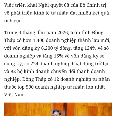
Media Pháp luật
Việc triển khai Nghị quyết 68 của Bộ Chính trị
về phát triển kinh tế tư nhân đạt nhiều kết quả
Media Du lịch
tích cực.
Media Thế giới
Trong 4 tháng đầu năm 2026, toàn tỉnh Đồng
Media Thể thao
Tháp có hơn 1.400 doanh nghiệp thành lập mới,
với vốn đăng ký 6.200 tỷ đồng, tăng 124% về số
Media Giáo dục
doanh nghiệp và tăng 15% về vốn đăng ký so
Media Y tế
cùng kỳ; có 224 doanh nghiệp hoạt động trở lại
Media Khoa học - Công nghệ
và 82 hộ kinh doanh chuyển đổi thành doanh
nghiệp. Đồng Tháp có 12 doanh nghiệp tư nhân
Media Môi trường
thuộc top 500 doanh nghiệp tư nhân lớn nhất
Ảnh
Việt Nam.
Infographic