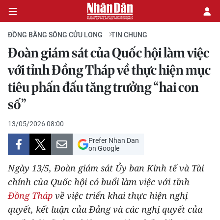
ĐỒNG BẰNG SÔNG CỬU LONG
TIN CHUNG
Đoàn giám sát của Quốc hội làm việc
CHÍNH TRỊ
với tỉnh Đồng Tháp về thực hiện mục
tiêu phấn đấu tăng trưởng “hai con
KINH TẾ
số”
VĂN HÓA
13/05/2026 08:00
XÃ HỘI
Prefer Nhan Dan
on Google
PHÁP LUẬT
Ngày 13/5, Đoàn giám sát Ủy ban Kinh tế và Tài
chính của Quốc hội có buổi làm việc với tỉnh
DU LỊCH
Đồng Tháp
về việc triển khai thực hiện nghị
THẾ GIỚI
quyết, kết luận của Đảng và các nghị quyết của