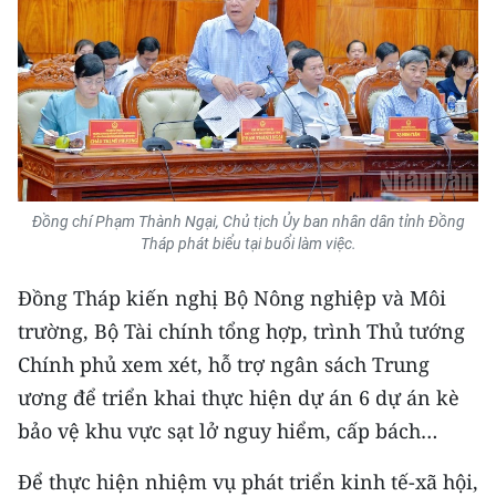
TIN MỚI
TIN ĐỊA PHƯƠNG
Trung du và miền núi phía Bắc
Đồng bằng sông Hồng
Bắc Trung Bộ
Đồng chí Phạm Thành Ngại, Chủ tịch Ủy ban nhân dân tỉnh Đồng
Tháp phát biểu tại buổi làm việc.
Duyên hải Nam Trung Bộ và Tây
Đồng Tháp kiến nghị Bộ Nông nghiệp và Môi
Nguyên
trường, Bộ Tài chính tổng hợp, trình Thủ tướng
Đông Nam Bộ
Chính phủ xem xét, hỗ trợ ngân sách Trung
Đồng bằng sông Cửu Long
ương để triển khai thực hiện dự án 6 dự án kè
bảo vệ khu vực sạt lở nguy hiểm, cấp bách…
Chuyên trang Hà Nội
Để thực hiện nhiệm vụ phát triển kinh tế-xã hội,
Chuyên trang TP. Hồ Chí Minh