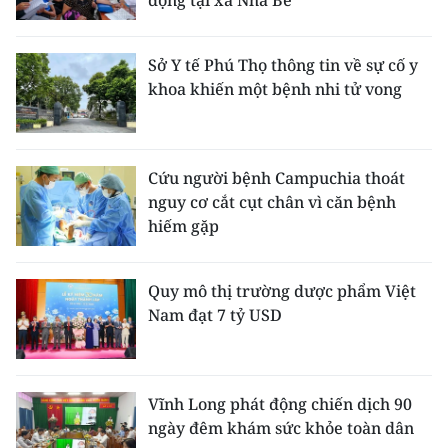
động tại xã Nhà Bè
ENGLISH
中文
Sở Y tế Phú Thọ thông tin về sự cố y
khoa khiến một bệnh nhi tử vong
FRANÇAIS
РУССКИЙ
Cứu người bệnh Campuchia thoát
nguy cơ cắt cụt chân vì căn bệnh
ESPAÑOL
hiếm gặp
한국어
Quy mô thị trường dược phẩm Việt
Nam đạt 7 tỷ USD
Vĩnh Long phát động chiến dịch 90
ngày đêm khám sức khỏe toàn dân