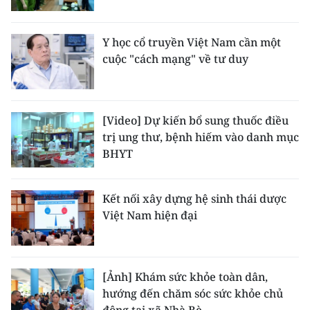
CHUYÊN ĐỀ
Y học cổ truyền Việt Nam cần một
cuộc "cách mạng" về tư duy
CÁC CHUYÊN TRANG
VỀ BÁO NHÂN DÂN
[Video] Dự kiến bổ sung thuốc điều
trị ung thư, bệnh hiếm vào danh mục
THỜI NAY
BHYT
NHÂN DÂN CUỐI TUẦN
Kết nối xây dựng hệ sinh thái dược
NHÂN DÂN HẰNG THÁNG
Việt Nam hiện đại
MUA BÁO
ĐỌC BÁO IN
[Ảnh] Khám sức khỏe toàn dân,
hướng đến chăm sóc sức khỏe chủ