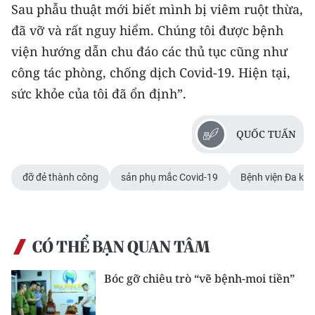
Sau phẫu thuật mới biết mình bị viêm ruột thừa,
TIN MỚI
đã vỡ và rất nguy hiểm. Chúng tôi được bệnh
TIN ĐỊA PHƯƠNG
viện hướng dẫn chu đáo các thủ tục cũng như
công tác phòng, chống dịch Covid-19. Hiện tại,
Trung du và miền núi phía Bắc
sức khỏe của tôi đã ổn định”.
Đồng bằng sông Hồng
QUỐC TUẤN
Bắc Trung Bộ
Duyên hải Nam Trung Bộ và Tây
đỡ đẻ thành công
sản phụ mắc Covid-19
Bệnh viện Đa kho
Nguyên
Đông Nam Bộ
CÓ THỂ BẠN QUAN TÂM
Đồng bằng sông Cửu Long
Bóc gỡ chiêu trò “vẽ bệnh-moi tiền”
Chuyên trang Hà Nội
Chuyên trang TP. Hồ Chí Minh