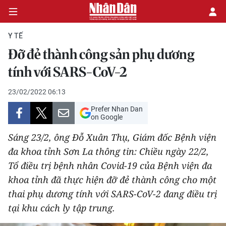
Y TẾ
Đỡ đẻ thành công sản phụ dương
CHÍNH TRỊ
tính với SARS-CoV-2
KINH TẾ
23/02/2022 06:13
Prefer Nhan Dan
VĂN HÓA
on Google
Sáng 23/2, ông Đỗ Xuân Thụ, Giám đốc Bệnh viện
XÃ HỘI
đa khoa tỉnh Sơn La thông tin: Chiều ngày 22/2,
Tổ điều trị bệnh nhân Covid-19 của Bệnh viện đa
PHÁP LUẬT
khoa tỉnh đã thực hiện đỡ đẻ thành công cho một
DU LỊCH
thai phụ dương tính với SARS-CoV-2 đang điều trị
tại khu cách ly tập trung.
THẾ GIỚI