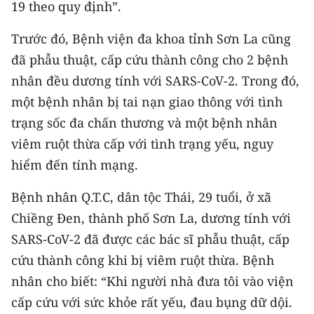
19 theo quy định”.
Media Pháp luật
Media Du lịch
Trước đó, Bệnh viện đa khoa tỉnh Sơn La cũng
đã phẫu thuật, cấp cứu thành công cho 2 bệnh
Media Thế giới
nhân đều dương tính với SARS-CoV-2. Trong đó,
Media Thể thao
một bệnh nhân bị tai nạn giao thông với tình
trạng sốc đa chấn thương và một bệnh nhân
Media Giáo dục
viêm ruột thừa cấp với tình trạng yếu, nguy
Media Y tế
hiểm đến tính mạng.
Media Khoa học - Công nghệ
Bệnh nhân Q.T.C, dân tộc Thái, 29 tuổi, ở xã
Chiềng Đen, thành phố Sơn La, dương tính với
Media Môi trường
SARS-CoV-2 đã được các bác sĩ phẫu thuật, cấp
Ảnh
cứu thành công khi bị viêm ruột thừa. Bệnh
nhân cho biết: “Khi người nhà đưa tôi vào viện
Infographic
cấp cứu với sức khỏe rất yếu, đau bụng dữ dội.