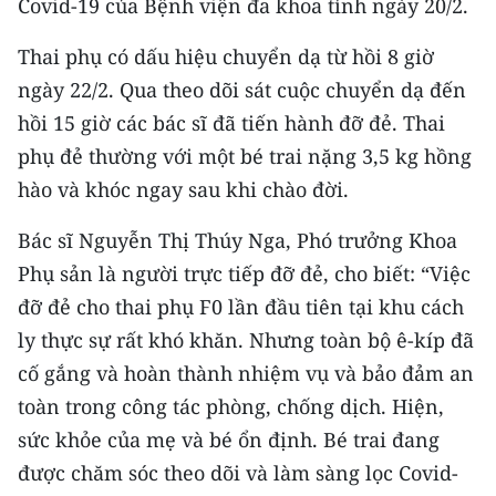
Covid-19 của Bệnh viện đa khoa tỉnh ngày 20/2.
CHƯƠNG TRÌNH OCOP - MỖI XÃ
MỘT SẢN PHẨM
Thai phụ có dấu hiệu chuyển dạ từ hồi 8 giờ
ngày 22/2. Qua theo dõi sát cuộc chuyển dạ đến
RADIO
hồi 15 giờ các bác sĩ đã tiến hành đỡ đẻ. Thai
phụ đẻ thường với một bé trai nặng 3,5 kg hồng
MEDIA CENTER
hào và khóc ngay sau khi chào đời.
E-Magazine
Bác sĩ Nguyễn Thị Thúy Nga, Phó trưởng Khoa
Video
Phụ sản là người trực tiếp đỡ đẻ, cho biết: “Việc
đỡ đẻ cho thai phụ F0 lần đầu tiên tại khu cách
Media Chính trị
ly thực sự rất khó khăn. Nhưng toàn bộ ê-kíp đã
Media Kinh tế
cố gắng và hoàn thành nhiệm vụ và bảo đảm an
toàn trong công tác phòng, chống dịch. Hiện,
Media Văn hóa
sức khỏe của mẹ và bé ổn định. Bé trai đang
Media Xã hội
được chăm sóc theo dõi và làm sàng lọc Covid-