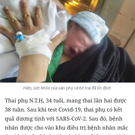
THỂ THAO
GIÁO DỤC
Y TẾ
KHOA HỌC - CÔNG NGHỆ
MÔI TRƯỜNG
BẠN ĐỌC
Hiện, sức khỏe của sản phụ và bé trai đã ổn định.
KIỂM CHỨNG THÔNG TIN
Thai phụ N.T.H, 34 tuổi, mang thai lần hai được
TRI THỨC CHUYÊN SÂU
38 tuần. Sau khi test Covid-19, thai phụ có kết
quả dương tính với SARS-CoV-2. Sau đó, bệnh
54 DÂN TỘC VIỆT NAM
nhân được cho vào khu điều trị bệnh nhân mắc