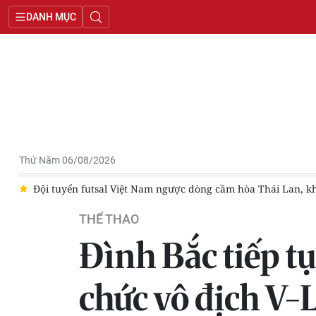
DANH MỤC
Thứ Năm 06/08/2026
ất bại
[Ảnh] Những khoảnh khắc đáng nhớ trong ngày bế mạ
THỂ THAO
Đình Bắc tiếp tụ
chức vô địch V-