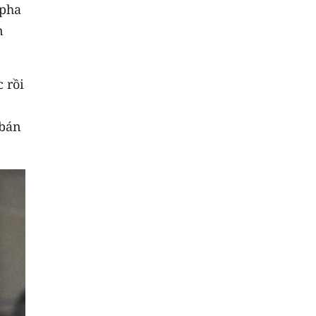
 pha
n
 rồi
 bán