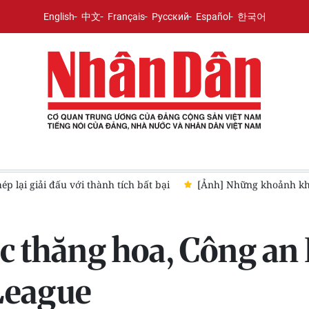
English
中文
Français
Русский
Español
한국어
c Giải bóng bàn toàn quốc Báo Nhân Dân mở rộng năm 2026
c thăng hoa, Công an 
League