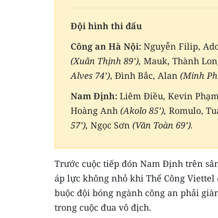
Đội hình thi đấu
Công an Hà Nội:
Nguyễn Filip, Ad
(Xuân Thịnh 89’),
Mauk, Thành Lon
Alves 74’)
, Đình Bắc, Alan
(Minh Phú
Nam Định:
Liêm Điều, Kevin Phạm
Hoàng Anh
(Akolo 85’),
Romulo, Tu
57’),
Ngọc Sơn
(Văn Toàn 69’).
​Trước cuộc tiếp đón Nam Định trên sâ
áp lực không nhỏ khi Thể Công Viettel
buộc đội bóng ngành công an phải giàn
trong cuộc đua vô địch.