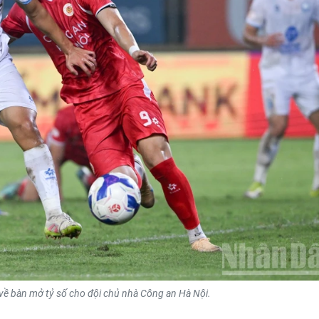
ề bàn mở tỷ số cho đội chủ nhà Công an Hà Nội.