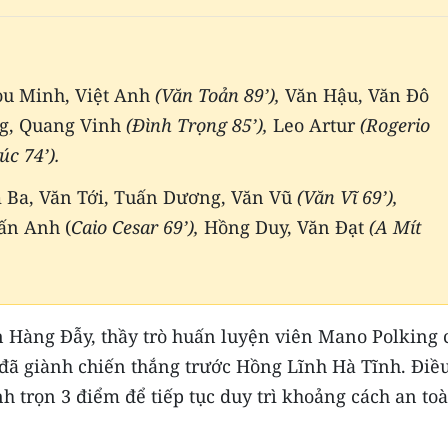
ou Minh, Việt Anh
(Văn Toản 89’),
Văn Hậu, Văn Đô
g, Quang Vinh
(Đình Trọng 85’),
Leo Artur
(Rogerio
c 74’).
 Ba, Văn Tới, Tuấn Dương, Văn Vũ
(Văn Vĩ 69’),
ấn Anh (
Caio Cesar 69’),
Hồng Duy, Văn Đạt
(A Mít
n Hàng Đẫy, thầy trò huấn luyện viên Mano Polking 
 đã giành chiến thắng trước Hồng Lĩnh Hà Tĩnh. Điề
h trọn 3 điểm để tiếp tục duy trì khoảng cách an to