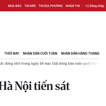
MUA BÁO
TIN MỚI
TIN ĐỊA PHƯƠNG
NHẬN TIN
Đăng nhập
THỜI NAY
NHÂN DÂN CUỐI TUẦN
NHÂN DÂN HẰNG THÁNG
U11 câu lạc bộ Hà Nội lần đầu vô địch Giải bóng đá nhi đồng toàn
Hà Nội tiến sát