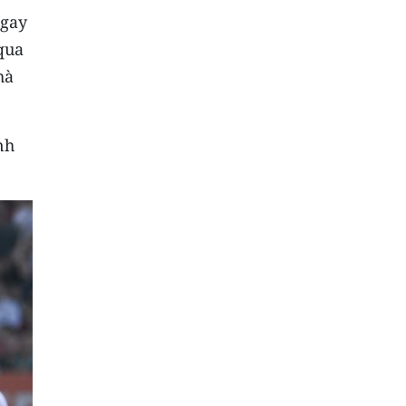
ngay
qua
hà
nh