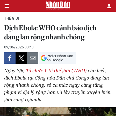
THẾ GIỚI
Dịch Ebola: WHO cảnh báo dịch
CHÍNH TRỊ
đang lan rộng nhanh chóng
KINH TẾ
09/06/2026 03:43
Prefer Nhan Dan
VĂN HÓA
on Google
Ngày 8/6,
Tổ chức Y tế thế giới (WHO)
cho biết,
XÃ HỘI
dịch Ebola tại Cộng hòa Dân chủ Congo đang lan
rộng nhanh chóng, số ca mắc ngày càng tăng,
PHÁP LUẬT
phạm vi địa lý rộng hơn và lây truyền xuyên biên
DU LỊCH
giới sang Uganda.
THẾ GIỚI