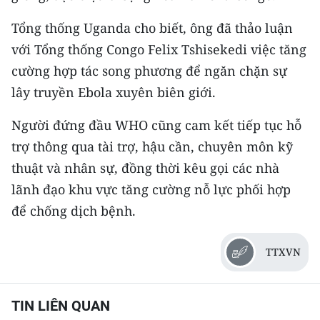
TIN MỚI
Tổng thống Uganda cho biết, ông đã thảo luận
TIN ĐỊA PHƯƠNG
với Tổng thống Congo Felix Tshisekedi việc tăng
cường hợp tác song phương để ngăn chặn sự
Trung du và miền núi phía Bắc
lây truyền Ebola xuyên biên giới.
Đồng bằng sông Hồng
Người đứng đầu WHO cũng cam kết tiếp tục hỗ
Bắc Trung Bộ
trợ thông qua tài trợ, hậu cần, chuyên môn kỹ
thuật và nhân sự, đồng thời kêu gọi các nhà
Duyên hải Nam Trung Bộ và Tây
lãnh đạo khu vực tăng cường nỗ lực phối hợp
Nguyên
để chống dịch bệnh.
Đông Nam Bộ
TTXVN
Đồng bằng sông Cửu Long
Chuyên trang Hà Nội
TIN LIÊN QUAN
Chuyên trang TP. Hồ Chí Minh