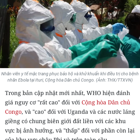
THỂ THAO
GIÁO DỤC
Y TẾ
KHOA HỌC - CÔNG NGHỆ
MÔI TRƯỜNG
Nhân viên y tế mặc trang phục bảo hộ và khử khuẩn khi điều trị cho bệnh
nhân Ebola tại Ituri, Cộng hòa Dân chủ Congo. (Ảnh: THX/TTXVN)
BẠN ĐỌC
Trong bản cập nhật mới nhất, WHO hiện đánh
KIỂM CHỨNG THÔNG TIN
giá nguy cơ "rất cao" đối với
Cộng hòa Dân chủ
Congo
, và "cao" đối với Uganda và các nước láng
TRI THỨC CHUYÊN SÂU
giềng có chung biên giới đất liền với các khu
54 DÂN TỘC VIỆT NAM
vực bị ảnh hưởng, và "thấp" đối với phần còn lại
của khu vực châu Phi và trên toàn cầu.