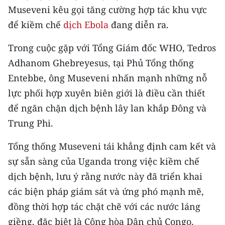
Media Pháp luật
Museveni kêu gọi tăng cường hợp tác khu vực
để kiềm chế
dịch Ebola
đang diễn ra.
Media Du lịch
Trong cuộc gặp với Tổng Giám đốc WHO, Tedros
Media Thế giới
Adhanom Ghebreyesus, tại Phủ Tổng thống
Media Thể thao
Entebbe, ông Museveni nhấn mạnh những nỗ
lực phối hợp xuyên biên giới là điều cần thiết
Media Giáo dục
để ngăn chặn dịch bệnh lây lan khắp Đông và
Media Y tế
Trung Phi.
Media Khoa học - Công nghệ
Tổng thống Museveni tái khẳng định cam kết và
Media Môi trường
sự sẵn sàng của Uganda trong việc kiềm chế
dịch bệnh, lưu ý rằng nước này đã triển khai
Ảnh
các biện pháp giám sát và ứng phó mạnh mẽ,
Infographic
đồng thời hợp tác chặt chẽ với các nước láng
giềng, đặc biệt là Cộng hòa Dân chủ Congo.