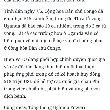
CHƯƠNG TRÌNH OCOP - MỖI XÃ
MỘT SẢN PHẨM
Tính đến ngày 7/6, Cộng hòa Dân chủ Congo đã
ghi nhận 515 ca nhiễm, trong đó 91 ca tử vong.
RADIO
Uganda đã báo cáo 19 ca nhiễm, trong đó 2 ca tử
vong. Tất cả các trường hợp ở Uganda vẫn có
MEDIA CENTER
liên quan về mặt dịch tễ học với đợt bùng phát
E-Magazine
ở Cộng hòa Dân chủ Congo.
Video
Hiện WHO đang phối hợp chính quyền quốc gia
và các đối tác đang thực hiện một loạt biện
Media Chính trị
pháp ứng phó, trong đó có kế hoạch huy động
Media Kinh tế
518 triệu USD để hỗ trợ các quốc gia châu Phi
trong việc chuẩn bị, phát hiện và ứng phó với
Media Văn hóa
dịch bệnh.
Media Xã hội
Cùng ngày, Tổng thống Uganda Yoweri