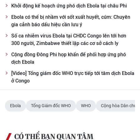
Khởi động kế hoạch ứng phó dịch Ebola tại châu Phi
CHUYÊN ĐỀ
Ebola có thể bị nhầm với sốt xuất huyết, cúm: Chuyên
gia cảnh báo dấu hiệu cần lưu ý
CÁC CHUYÊN TRANG
Số ca nhiễm virus Ebola tại CHDC Congo lên tới hơn
300 người, Zimbabwe thiết lập các cơ sở cách ly
VỀ BÁO NHÂN DÂN
Cộng đồng Đông Phi họp khẩn để phối hợp ứng phó
dịch Ebola
THỜI NAY
[Video] Tổng giám đốc WHO trực tiếp tới tâm dịch Ebola
NHÂN DÂN CUỐI TUẦN
ở Congo
NHÂN DÂN HẰNG THÁNG
Ebola
Tổng Giám đốc WHO
WHO
Cộng hòa Dân chủ 
MUA BÁO
ĐỌC BÁO IN
CÓ THỂ BẠN QUAN TÂM