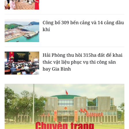
CHƯƠNG TRÌNH OCOP - MỖI XÃ
MỘT SẢN PHẨM
Công bố 309 bến cảng và 14 cảng dầu
RADIO
khí
MEDIA CENTER
Hải Phòng thu hồi 315ha đất để khai
E-Magazine
thác vật liệu phục vụ thi công sân
Video
bay Gia Bình
Media Chính trị
Media Kinh tế
Media Văn hóa
Media Xã hội