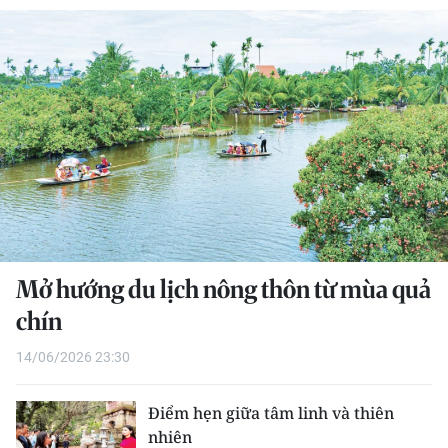
THỂ THAO
GIÁO DỤC
Y TẾ
KHOA HỌC - CÔNG NGHỆ
MÔI TRƯỜNG
BẠN ĐỌC
Mở hướng du lịch nông thôn từ mùa quả
KIỂM CHỨNG THÔNG TIN
chín
14/06/2026 23:30
TRI THỨC CHUYÊN SÂU
54 DÂN TỘC VIỆT NAM
Điểm hẹn giữa tâm linh và thiên
nhiên