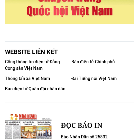
Media Pháp luật
Media Du lịch
Media Thế giới
Media Thể thao
WEBSITE LIÊN KẾT
Media Giáo dục
Cổng thông tin điện tử Đảng
Báo điện tử Chính phủ
Cộng sản Việt Nam
Media Y tế
Thông tấn xã Việt Nam
Đài Tiếng nói Việt Nam
Media Khoa học - Công nghệ
Báo điện tử Quân đội nhân dân
Media Môi trường
Ảnh
ĐỌC BÁO IN
Infographic
Báo Nhân Dân số 25832