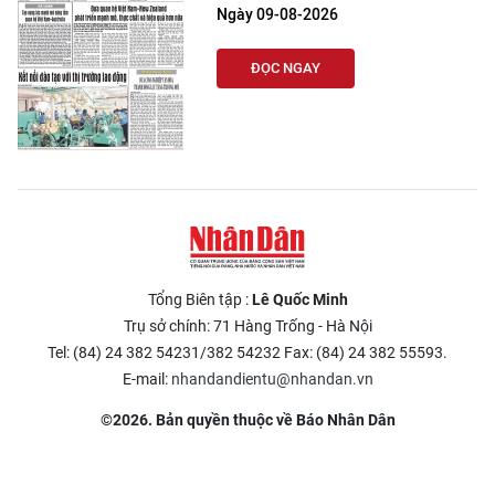
Ngày 09-08-2026
TIN MỚI
ĐỌC NGAY
TIN ĐỊA PHƯƠNG
Trung du và miền núi phía Bắc
Đồng bằng sông Hồng
Bắc Trung Bộ
Duyên hải Nam Trung Bộ và Tây
Nguyên
Tổng Biên tập :
Lê Quốc Minh
Trụ sở chính: 71 Hàng Trống - Hà Nội
Đông Nam Bộ
Tel: (84) 24 382 54231/382 54232 Fax: (84) 24 382 55593.
E-mail:
nhandandientu@nhandan.vn
Đồng bằng sông Cửu Long
©2026. Bản quyền thuộc về Báo Nhân Dân
Chuyên trang Hà Nội
Chuyên trang TP. Hồ Chí Minh