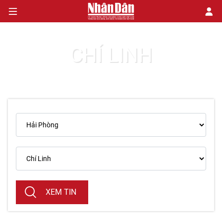
CHÍ LINH
CHÍNH TRỊ
KINH TẾ
VĂN HÓA
XÃ HỘI
PHÁP LUẬT
DU LỊCH
XEM TIN
THẾ GIỚI