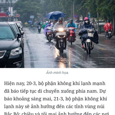
THỂ THAO
GIÁO DỤC
Y TẾ
KHOA HỌC - CÔNG NGHỆ
MÔI TRƯỜNG
BẠN ĐỌC
Ảnh minh họa.
KIỂM CHỨNG THÔNG TIN
Hiện nay, 20-3, bộ phận không khí lạnh mạnh
đã báo tiếp tục di chuyển xuống phía nam. Dự
TRI THỨC CHUYÊN SÂU
báo khoảng sáng mai, 21-3, bộ phận không khí
54 DÂN TỘC VIỆT NAM
lạnh này sẽ ảnh hưởng đến các tỉnh vùng núi
Bắc Bộ; chiều và tối mai ảnh hưởng đến các nơi