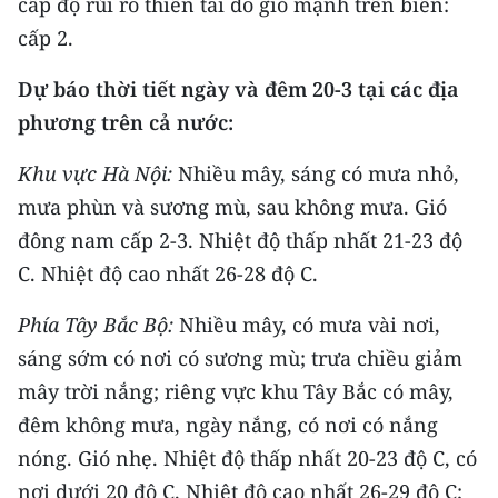
cấp độ rủi ro thiên tai do gió mạnh trên biển:
TIN MỚI
cấp 2.
TIN ĐỊA PHƯƠNG
Dự báo thời tiết ngày và đêm 20-3 tại các địa
phương trên cả nước:
Trung du và miền núi phía Bắc
Khu vực Hà Nội:
Nhiều mây, sáng có mưa nhỏ,
Đồng bằng sông Hồng
mưa phùn và sương mù, sau không mưa. Gió
Bắc Trung Bộ
đông nam cấp 2-3. Nhiệt độ thấp nhất 21-23 độ
Duyên hải Nam Trung Bộ và Tây
C. Nhiệt độ cao nhất 26-28 độ C.
Nguyên
Phía Tây Bắc Bộ:
Nhiều mây, có mưa vài nơi,
Đông Nam Bộ
sáng sớm có nơi có sương mù; trưa chiều giảm
mây trời nắng; riêng vực khu Tây Bắc có mây,
Đồng bằng sông Cửu Long
đêm không mưa, ngày nắng, có nơi có nắng
Chuyên trang Hà Nội
nóng. Gió nhẹ. Nhiệt độ thấp nhất 20-23 độ C, có
nơi dưới 20 độ C. Nhiệt độ cao nhất 26-29 độ C;
Chuyên trang TP. Hồ Chí Minh