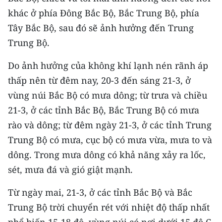
CHƯƠNG TRÌNH OCOP - MỖI XÃ
khác ở phía Đông Bắc Bộ, Bắc Trung Bộ, phía
MỘT SẢN PHẨM
Tây Bắc Bộ, sau đó sẽ ảnh hưởng đến Trung
Trung Bộ.
RADIO
Do ảnh hưởng của không khí lạnh nén rãnh áp
MEDIA CENTER
thấp nên từ đêm nay, 20-3 đến sáng 21-3, ở
vùng núi Bắc Bộ có mưa dông; từ trưa và chiều
E-Magazine
21-3, ở các tỉnh Bắc Bộ, Bắc Trung Bộ có mưa
Video
rào và dông; từ đêm ngày 21-3, ở các tỉnh Trung
Media Chính trị
Trung Bộ có mưa, cục bộ có mưa vừa, mưa to và
dông. Trong mưa dông có khả năng xảy ra lốc,
Media Kinh tế
sét, mưa đá và gió giật mạnh.
Media Văn hóa
Từ ngày mai, 21-3, ở các tỉnh Bắc Bộ và Bắc
Media Xã hội
Trung Bộ trời chuyển rét với nhiệt độ thấp nhất