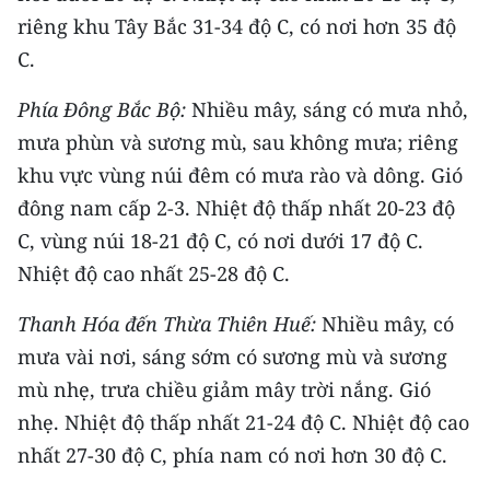
riêng khu Tây Bắc 31-34 độ C, có nơi hơn 35 độ
CHUYÊN ĐỀ
C.
CÁC CHUYÊN TRANG
Phía Đông Bắc Bộ:
Nhiều mây, sáng có mưa nhỏ,
mưa phùn và sương mù, sau không mưa; riêng
VỀ BÁO NHÂN DÂN
khu vực vùng núi đêm có mưa rào và dông. Gió
đông nam cấp 2-3. Nhiệt độ thấp nhất 20-23 độ
THỜI NAY
C, vùng núi 18-21 độ C, có nơi dưới 17 độ C.
Nhiệt độ cao nhất 25-28 độ C.
NHÂN DÂN CUỐI TUẦN
Thanh Hóa đến Thừa Thiên Huế:
Nhiều mây, có
NHÂN DÂN HẰNG THÁNG
mưa vài nơi, sáng sớm có sương mù và sương
MUA BÁO
mù nhẹ, trưa chiều giảm mây trời nắng. Gió
nhẹ. Nhiệt độ thấp nhất 21-24 độ C. Nhiệt độ cao
ĐỌC BÁO IN
nhất 27-30 độ C, phía nam có nơi hơn 30 độ C.