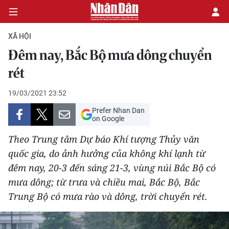
XÃ HỘI
Đêm nay, Bắc Bộ mưa dông chuyển
CHÍNH TRỊ
rét
KINH TẾ
19/03/2021 23:52
Prefer Nhan Dan
VĂN HÓA
on Google
Theo Trung tâm Dự báo Khí tượng Thủy văn
XÃ HỘI
quốc gia, do ảnh hưởng của không khí lạnh từ
đêm nay, 20-3 đến sáng 21-3, vùng núi Bắc Bộ có
PHÁP LUẬT
mưa dông; từ trưa và chiều mai, Bắc Bộ, Bắc
DU LỊCH
Trung Bộ có mưa rào và dông, trời chuyển rét.
THẾ GIỚI