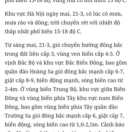
phổ biến 15-18 độ, vùng núi có nơi dưới 15 độ C.
Media Pháp luật
Khu vực Hà Nội ngày mai, 21-3, có lúc có mưa,
Media Du lịch
mưa rào và dông; trời chuyển rét với nhiệt độ
Media Thế giới
thấp nhất phổ biến 15-18 độ C.
Media Thể thao
Từ sáng mai, 21-3, gió chuyển hướng đông bắc
trong đất liền cấp 3, vùng ven biển cấp 4-5. Ở
Media Giáo dục
vịnh Bắc Bộ và khu vực Bắc Biển Đông, bao gồm
Media Y tế
quần đảo Hoàng Sa gió đông bắc mạnh cấp 6-7,
giật cấp 8-9, biển động mạnh, sóng biển cao từ
Media Khoa học - Công nghệ
2-4m. Ở vùng biển Trung Bộ, khu vực giữa Biển
Media Môi trường
Đông và vùng biển phía Tây khu vực nam Biển
Ảnh
Đông, bao gồm vùng biển phía Tây quần đảo
Trường Sa gió đông bắc mạnh cấp 6, giật cấp 7,
Infographic
biển động, sóng biển cao từ 1,0-2,5m. Cảnh báo