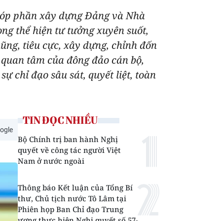
, góp phần xây dựng Đảng và Nhà
ng thể hiện tư tưởng xuyên suốt,
ng, tiêu cực, xây dựng, chỉnh đốn
ự quan tâm của đông đảo cán bộ,
 chỉ đạo sâu sát, quyết liệt, toàn
TIN ĐỌC NHIỀU
ogle
Bộ Chính trị ban hành Nghị
quyết về công tác người Việt
Nam ở nước ngoài
Thông báo Kết luận của Tổng Bí
thư, Chủ tịch nước Tô Lâm tại
Phiên họp Ban Chỉ đạo Trung
ương thực hiện Nghị quyết số 57-