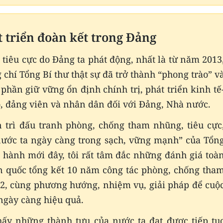
t triển đoàn kết trong Đảng
tiêu cực do Đảng ta phát động, nhất là từ năm 2013
 chí Tổng Bí thư thật sự đã trở thành “phong trào” v
phần giữ vững ổn định chính trị, phát triển kinh tế
ộ, đảng viên và nhân dân đối với Đảng, Nhà nước.
n trì đấu tranh phòng, chống tham nhũng, tiêu cực
ước ta ngày càng trong sạch, vững mạnh” của Tổn
 hành mới đây, tôi rất tâm đắc những đánh giá toà
àn quốc tổng kết 10 năm công tác phòng, chống tha
22, cùng phương hướng, nhiệm vụ, giải pháp để cuộ
ngày càng hiệu quả.
ấy những thành tựu của nước ta đạt được tiếp tụ