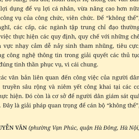
ị lợi dụng để vụ lợi cá nhân, vừa nâng cao hơn nữ
c công vụ của công chức, viên chức. Để “không thể”
ghĩ, các cấp, các ngành tập trung chỉ đạo thườn
 việc thực hiện các quy định, quy chế với những ch
ĩnh vực nhạy cảm dễ nảy sinh tham nhũng, tiêu cực
g công nghệ thông tin trong giải quyết các thủ tụ
úng tinh thần phục vụ, vì cái chung.
 các văn bản liên quan đến công việc của người dâ
truyền sâu rộng và niêm yết công khai tại các c
hực hiện. Đó còn là cơ sở để người dân giám sát qu
. Đây là giải pháp quan trọng để cán bộ “không thể”
UYỄN VĂN
(phường Vạn Phúc, quận Hà Đông, Hà Nội