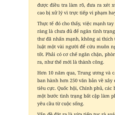
được điều tra làm rõ, đưa ra xét 
cao bị xử lý vì trực tiếp vi phạm h
Thực tế đó cho thấy, việc mạnh tay
ràng là chưa đủ để ngăn tình trạng
thư đã nhấn mạnh, không ai thích t
luật một vài người để cứu muôn n
tốt. Phải có cơ chế ngăn chặn, ph
ra, như thế mới là thành công.
Hơn 10 năm qua, Trung ương và c
ban hành hơn 250 văn bản về xây 
tiêu cực. Quốc hội, Chính phủ, cá
một bước tình trạng bất cập làm 
yêu cầu từ cuộc sống.
Vấn đề đặt ra là vừa tiếp tục rà so