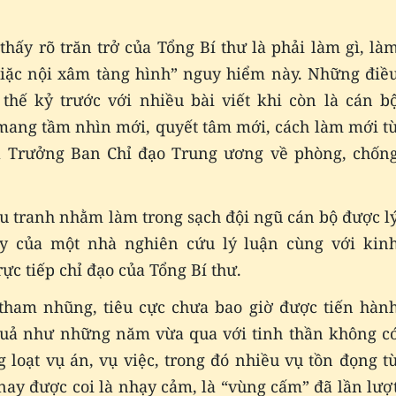
hấy rõ trăn trở của Tổng Bí thư là phải làm gì, là
giặc nội xâm tàng hình” nguy hiểm này. Những điề
thế kỷ trước với nhiều bài viết khi còn là cán b
 mang tầm nhìn mới, quyết tâm mới, cách làm mới t
là Trưởng Ban Chỉ đạo Trung ương về phòng, chốn
ấu tranh nhằm làm trong sạch đội ngũ cán bộ được l
uy của một nhà nghiên cứu lý luận cùng với kin
ực tiếp chỉ đạo của Tổng Bí thư.
tham nhũng, tiêu cực chưa bao giờ được tiến hàn
ệu quả như những năm vừa qua với tinh thần không c
 loạt vụ án, vụ việc, trong đó nhiều vụ tồn đọng t
nay được coi là nhạy cảm, là “vùng cấm” đã lần lượ