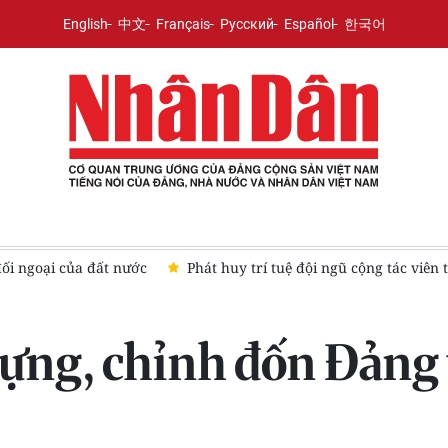
English
中文
Français
Русский
Español
한국어
y dựng Tạp chí Cộng sản
Thông báo Kết luận của Tổng Bí thư,
ựng, chỉnh đốn Đảng 