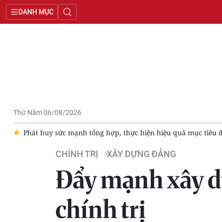
DANH MỤC
Thứ Năm 06/08/2026
của đất nước
Phát huy trí tuệ đội ngũ cộng tác viên trong xâ
CHÍNH TRỊ
XÂY DỰNG ĐẢNG
Đẩy mạnh xây d
chính trị