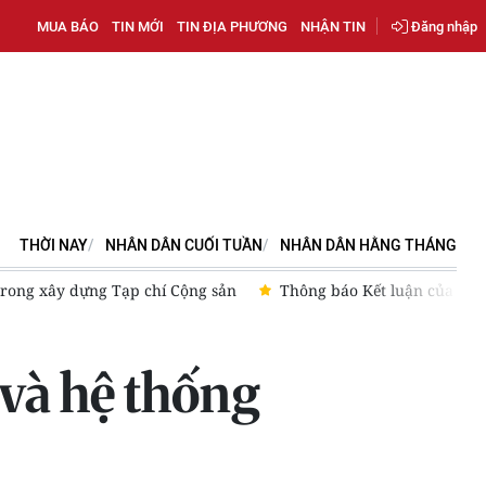
MUA BÁO
TIN MỚI
TIN ĐỊA PHƯƠNG
NHẬN TIN
Đăng nhập
THỜI NAY
NHÂN DÂN CUỐI TUẦN
NHÂN DÂN HẰNG THÁNG
 Chủ tịch nước Tô Lâm tại Phiên họp Ban Chỉ đạo Trung ương thực
và hệ thống