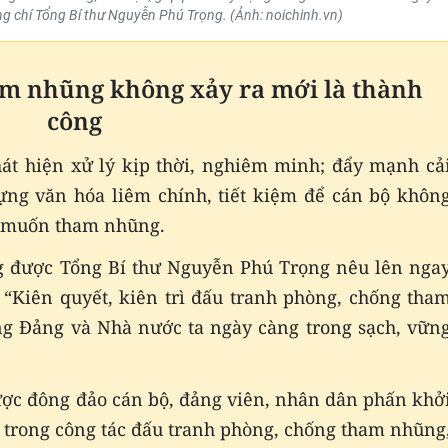
g chí Tổng Bí thư Nguyễn Phú Trọng. (Ảnh: noichinh.vn)
am nhũng không xảy ra mới là thành
công
át hiện xử lý kịp thời, nghiêm minh; đẩy mạnh cả
dựng văn hóa liêm chính, tiết kiệm để cán bộ khôn
g muốn tham nhũng.
g được Tổng Bí thư Nguyễn Phú Trọng nêu lên nga
 “Kiên quyết, kiên trì đấu tranh phòng, chống tha
ng Đảng và Nhà nước ta ngày càng trong sạch, vữn
ược đông đảo cán bộ, đảng viên, nhân dân phấn khở
 trong công tác đấu tranh phòng, chống tham nhũng