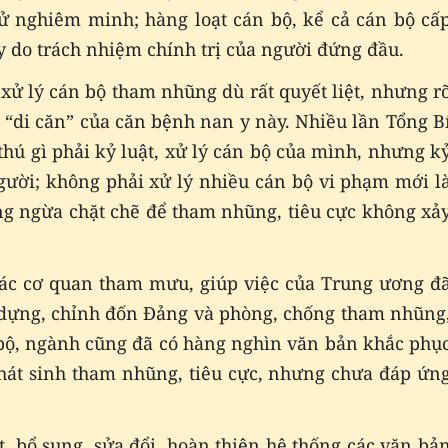
xử nghiêm minh; hàng loạt cán bộ, kể cả cán bộ cấ
ay do trách nhiệm chính trị của người đứng đầu.
 xử lý cán bộ tham nhũng dù rất quyết liệt, nhưng r
 “di căn” của căn bệnh nan y này. Nhiều lần Tổng B
hú gì phải kỷ luật, xử lý cán bộ của mình, nhưng k
gười; không phải xử lý nhiều cán bộ vi phạm mới l
òng ngừa chặt chẽ để tham nhũng, tiêu cực không xả
ác cơ quan tham mưu, giúp việc của Trung ương đ
dựng, chỉnh đốn Đảng và phòng, chống tham nhũng
c bộ, ngành cũng đã có hàng nghìn văn bản khắc phụ
phát sinh tham nhũng, tiêu cực, nhưng chưa đáp ứn
át, bổ sung, sửa đổi, hoàn thiện hệ thống các văn bả