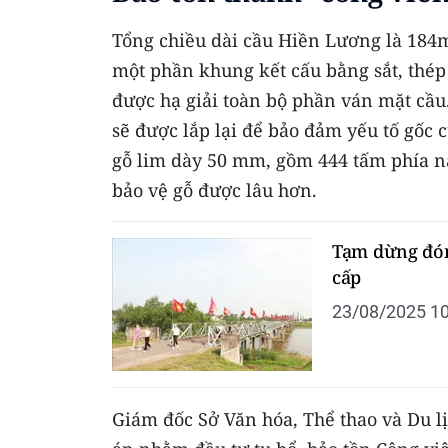
Tổng chiều dài cầu Hiền Lương là 184
một phần khung kết cấu bằng sắt, thép
được hạ giải toàn bộ phần ván mặt cầu
sẽ được lắp lại để bảo đảm yếu tố gốc c
gỗ lim dày 50 mm, gồm 444 tấm phía n
bảo vệ gỗ được lâu hơn.
Tạm dừng đón 
cấp
23/08/2025 10
Giám đốc Sở Văn hóa, Thể thao và Du l