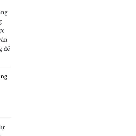
ạng
g
ợc
ván
g để
âng
dự