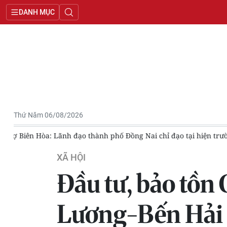
DANH MỤC
Thứ Năm 06/08/2026
êm
Tin nổi bật ngày 5/8: Phiên họp thứ nhất Ban Chỉ đạo Trun
XÃ HỘI
Đầu tư, bảo tồn
Lương-Bến Hải