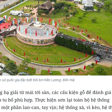
ch sử quốc gia đặc biệt Đôi bờ Hiền Lương- Bến Hải
g hạ giải từ mái tới sàn, các cấu kiện gỗ để đánh giá
tu bổ phù hợp. Thực hiện sơn lại toàn bộ hệ thống
 một phần lan-can, tay vịn; hệ thống xà, vì kèo, hệ 