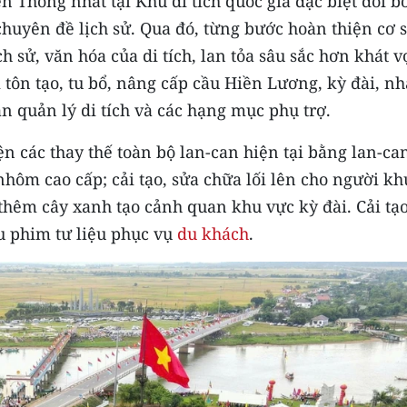
n Thống nhất tại Khu di tích quốc gia đặc biệt đôi b
uyên đề lịch sử. Qua đó, từng bước hoàn thiện cơ 
ịch sử, văn hóa của di tích, lan tỏa sâu sắc hơn khát 
 tôn tạo, tu bổ, nâng cấp cầu Hiền Lương, kỳ đài, nh
an quản lý di tích và các hạng mục phụ trợ.
ện các thay thế toàn bộ lan-can hiện tại bằng lan-ca
nhôm cao cấp; cải tạo, sửa chữa lối lên cho người kh
 thêm cây xanh tạo cảnh quan khu vực kỳ đài. Cải tạ
 phim tư liệu phục vụ
du khách
.