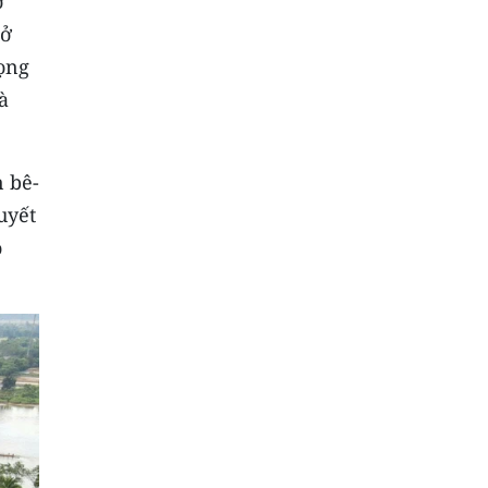
ờ
sở
vọng
à
n bê-
uyết
o