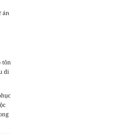
ự án
 tôn
u di
phục
uộc
rong