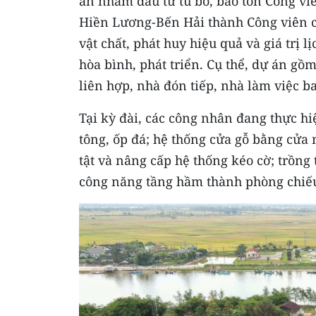
án nhằm đầu tư tu bổ, bảo tồn Công viê
Hiền Lương-Bến Hải thành Công viên ch
vật chất, phát huy hiệu quả và giá trị l
hòa bình, phát triển. Cụ thể, dự án gồm
liên hợp, nhà đón tiếp, nhà làm việc b
Tại kỳ đài, các công nhân đang thực hi
tông, ốp đá; hệ thống cửa gỗ bằng cửa 
tật và nâng cấp hệ thống kéo cờ; trồng
công năng tầng hầm thành phòng chiếu