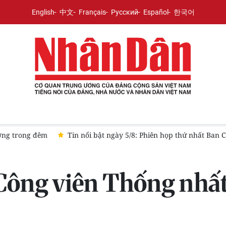
English
中文
Français
Русский
Español
한국어
g ương về tổng kết thực tiễn và nghiên cứu sửa đổi, bổ sung Điều 
 Công viên Thống nhất