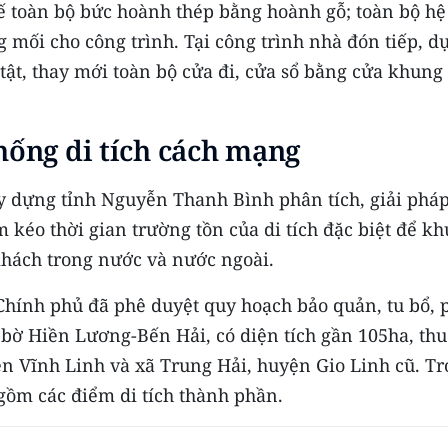
ế toàn bộ bức hoành thép bằng hoành gỗ; toàn bộ hệ
g mối cho công trình. Tại công trình nhà đón tiếp, d
tật, thay mới toàn bộ cửa đi, cửa sổ bằng cửa khung
hống di tích cách mạng
y dựng tỉnh Nguyễn Thanh Bình phân tích, giải pháp
 kéo thời gian trường tồn của di tích đặc biệt để kh
khách trong nước và nước ngoài.
Chính phủ đã phê duyệt quy hoạch bảo quản, tu bổ, 
ôi bờ Hiền Lương-Bến Hải, có diện tích gần 105ha, th
n Vĩnh Linh và xã Trung Hải, huyện Gio Linh cũ. T
 gồm các điểm di tích thành phần.