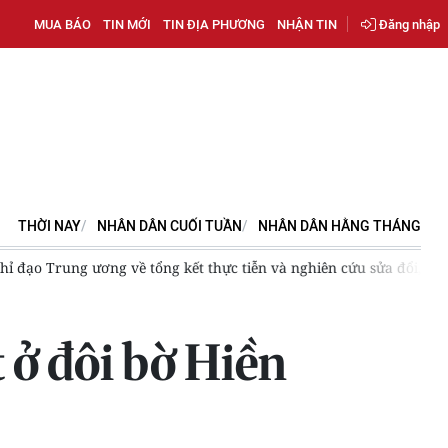
MUA BÁO
TIN MỚI
TIN ĐỊA PHƯƠNG
NHẬN TIN
Đăng nhập
THỜI NAY
NHÂN DÂN CUỐI TUẦN
NHÂN DÂN HẰNG THÁNG
lệ Đảng; Hủy toàn bộ kết quả tại Điểm thi Trường chuyên Tuyên Qua
 ở đôi bờ Hiền