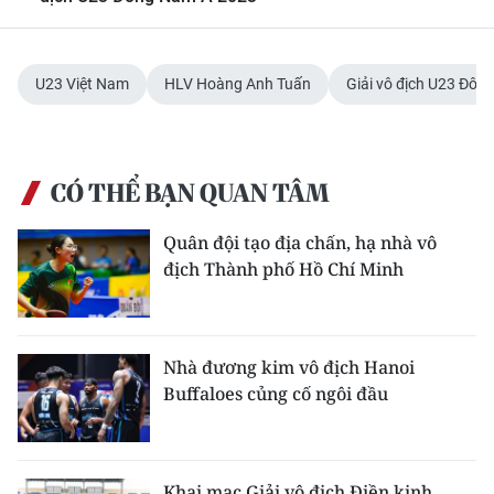
U23 Việt Nam
HLV Hoàng Anh Tuấn
Giải vô địch U23 Đô
CÓ THỂ BẠN QUAN TÂM
Quân đội tạo địa chấn, hạ nhà vô
địch Thành phố Hồ Chí Minh
Nhà đương kim vô địch Hanoi
Buffaloes củng cố ngôi đầu
Khai mạc Giải vô địch Điền kinh