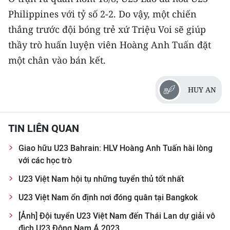
ENGLISH
Philippines với tỷ số 2-2. Do vậy, một chiến
thắng trước đội bóng trẻ xứ Triệu Voi sẽ giúp
中文
thầy trò huấn luyện viên Hoàng Anh Tuấn đặt
FRANÇAIS
một chân vào bán kết.
РУССКИЙ
HUY AN
ESPAÑOL
TIN LIÊN QUAN
한국어
Giao hữu U23 Bahrain: HLV Hoàng Anh Tuấn hài lòng
với các học trò
U23 Việt Nam hội tụ những tuyển thủ tốt nhất
U23 Việt Nam ổn định nơi đóng quân tại Bangkok
[Ảnh] Đội tuyển U23 Việt Nam đến Thái Lan dự giải vô
địch U23 Đông Nam Á 2023