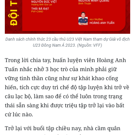
TIN MỚI
TIN ĐỊA PHƯƠNG
Trung du và miền núi phía Bắc
Danh sách chính thức 23 cầu thủ U23 Việt Nam tham dự Giải vô địch
U23 Đông Nam Á 2023. (Nguồn: VFF)
Đồng bằng sông Hồng
Trong lời chia tay, huấn luyện viên Hoàng Anh
Bắc Trung Bộ
Tuấn nhắc nhở 3 học trò của mình phải giữ
Duyên hải Nam Trung Bộ và Tây
vững tinh thần cũng như sự khát khao cống
Nguyên
hiến, tích cực duy trì chế độ tập luyện khi trở về
Đông Nam Bộ
câu lạc bộ, làm sao để có thể luôn trong trạng
thái sẵn sàng khi được triệu tập trở lại vào bất
Đồng bằng sông Cửu Long
cứ lúc nào.
Chuyên trang Hà Nội
Trở lại với buổi tập chiều nay, nhà cầm quân
Chuyên trang TP. Hồ Chí Minh