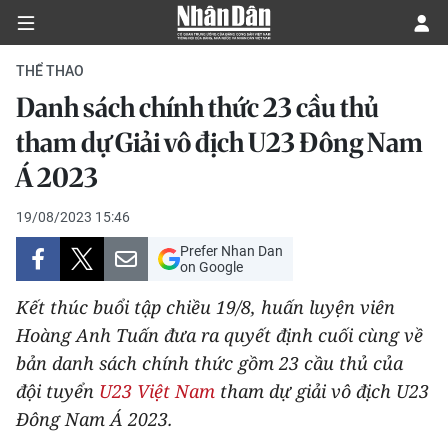
THỂ THAO
Danh sách chính thức 23 cầu thủ
CHÍNH TRỊ
tham dự Giải vô địch U23 Đông Nam
Á 2023
KINH TẾ
19/08/2023 15:46
VĂN HÓA
Prefer Nhan Dan
on Google
XÃ HỘI
Kết thúc buổi tập chiều 19/8, huấn luyện viên
PHÁP LUẬT
Hoàng Anh Tuấn đưa ra quyết định cuối cùng về
bản danh sách chính thức gồm 23 cầu thủ của
DU LỊCH
đội tuyển
U23 Việt Nam
tham dự giải vô địch U23
Đông Nam Á 2023.
THẾ GIỚI