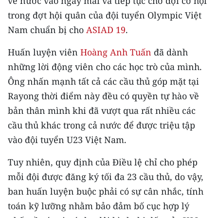
về nước vào ngày mai và tiếp tục chờ đợi cơ hội
CHƯƠNG TRÌNH OCOP - MỖI XÃ
trong đợt hội quân của đội tuyển Olympic Việt
MỘT SẢN PHẨM
Nam chuẩn bị cho
ASIAD 19
.
RADIO
Huấn luyện viên
Hoàng Anh Tuấn
đã dành
những lời động viên cho các học trò của mình.
MEDIA CENTER
Ông nhấn mạnh tất cả các cầu thủ góp mặt tại
E-Magazine
Rayong thời điểm này đều có quyền tự hào về
bản thân mình khi đã vượt qua rất nhiều các
Video
cầu thủ khác trong cả nước để được triệu tập
Media Chính trị
vào đội tuyển U23 Việt Nam.
Media Kinh tế
Tuy nhiên, quy định của Điều lệ chỉ cho phép
mỗi đội được đăng ký tối đa 23 cầu thủ, do vậy,
Media Văn hóa
ban huấn luyện buộc phải có sự cân nhắc, tính
Media Xã hội
toán kỹ lưỡng nhằm bảo đảm bố cục hợp lý