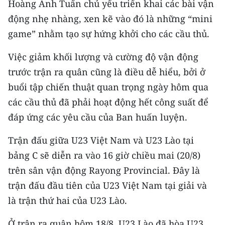
Hoàng Anh Tuấn chủ yếu triển khai các bài vận
động nhẹ nhàng, xen kẽ vào đó là những “mini
CHUYÊN ĐỀ
game” nhằm tạo sự hứng khởi cho các cầu thủ.
CÁC CHUYÊN TRANG
Việc giảm khối lượng và cường độ vận động
trước trận ra quân cũng là điều dễ hiểu, bởi ở
VỀ BÁO NHÂN DÂN
buổi tập chiến thuật quan trọng ngày hôm qua
các cầu thủ đã phải hoạt động hết công suất để
THỜI NAY
đáp ứng các yêu cầu của Ban huấn luyện.
NHÂN DÂN CUỐI TUẦN
Trận đấu giữa U23 Việt Nam và U23 Lào tại
NHÂN DÂN HẰNG THÁNG
bảng C sẽ diễn ra vào 16 giờ chiều mai (20/8)
trên sân vận động Rayong Provincial. Đây là
MUA BÁO
trận đấu đầu tiên của U23 Việt Nam tại giải và
ĐỌC BÁO IN
là trận thứ hai của U23 Lào.
Ở trận ra quân hôm 18/8, U23 Lào đã hòa U23