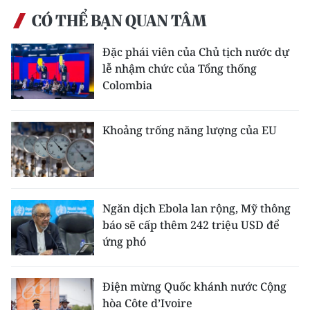
CÓ THỂ BẠN QUAN TÂM
CHUYÊN ĐỀ
Đặc phái viên của Chủ tịch nước dự
CÁC CHUYÊN TRANG
lễ nhậm chức của Tổng thống
Colombia
VỀ BÁO NHÂN DÂN
Khoảng trống năng lượng của EU
THỜI NAY
NHÂN DÂN CUỐI TUẦN
NHÂN DÂN HẰNG THÁNG
Ngăn dịch Ebola lan rộng, Mỹ thông
báo sẽ cấp thêm 242 triệu USD để
MUA BÁO
ứng phó
ĐỌC BÁO IN
Điện mừng Quốc khánh nước Cộng
hòa Côte d’Ivoire