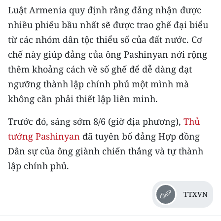
Media Pháp luật
Luật Armenia quy định rằng đảng nhận được
nhiều phiếu bầu nhất sẽ được trao ghế đại biểu
Media Du lịch
từ các nhóm dân tộc thiểu số của đất nước. Cơ
Media Thế giới
chế này giúp đảng của ông Pashinyan nới rộng
thêm khoảng cách về số ghế để dễ dàng đạt
Media Thể thao
ngưỡng thành lập chính phủ một mình mà
Media Giáo dục
không cần phải thiết lập liên minh.
Media Y tế
Trước đó, sáng sớm 8/6 (giờ địa phương),
Thủ
Media Khoa học - Công nghệ
tướng Pashinyan
đã tuyên bố đảng Hợp đồng
Dân sự của ông giành chiến thắng và tự thành
Media Môi trường
lập chính phủ.
Ảnh
TTXVN
Infographic