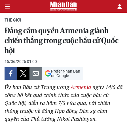
THẾ GIỚI
Đảng cầm quyền Armenia giành
CHÍNH TRỊ
chiến thắng trong cuộc bầu cử Quốc
hội
KINH TẾ
15/06/2026 01:00
VĂN HÓA
Prefer Nhan Dan
on Google
XÃ HỘI
Ủy ban Bầu cử Trung ương
Armenia
ngày 14/6 đã
PHÁP LUẬT
công bố kết quả chính thức của cuộc bầu cử
Quốc hội, diễn ra hôm 7/6 vừa qua, với chiến
DU LỊCH
thắng thuộc về đảng Hợp đồng Dân sự cầm
quyền của Thủ tướng Nikol Pashinyan.
THẾ GIỚI