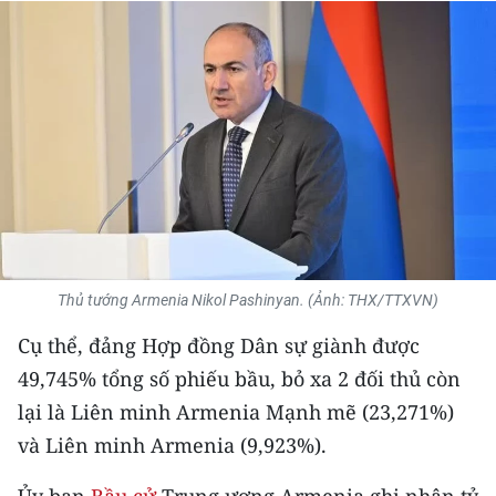
THỂ THAO
GIÁO DỤC
Y TẾ
KHOA HỌC - CÔNG NGHỆ
MÔI TRƯỜNG
BẠN ĐỌC
Thủ tướng Armenia Nikol Pashinyan. (Ảnh: THX/TTXVN)
Cụ thể, đảng Hợp đồng Dân sự giành được
KIỂM CHỨNG THÔNG TIN
49,745% tổng số phiếu bầu, bỏ xa 2 đối thủ còn
TRI THỨC CHUYÊN SÂU
lại là Liên minh Armenia Mạnh mẽ (23,271%)
và Liên minh Armenia (9,923%).
54 DÂN TỘC VIỆT NAM
Ủy ban
Bầu cử
Trung ương Armenia ghi nhận tỷ