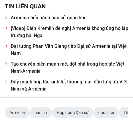
TIN MỚI
TIN LIÊN QUAN
Armenia tiến hành bầu cử quốc hội
TIN ĐỊA PHƯƠNG
[Video] Điện Kremlin đề nghị Armenia không ủng hộ lập
Trung du và miền núi phía Bắc
trường bài Nga
Đại tướng Phan Văn Giang tiếp Đại sứ Armenia tại Việt
Đồng bằng sông Hồng
Nam
Bắc Trung Bộ
Tạo chuyển biến mạnh mẽ, đột phá trong hợp tác Việt
Nam-Armenia
Duyên hải Nam Trung Bộ và Tây
Nguyên
Đẩy mạnh hợp tác kinh tế, thương mại, đầu tư giữa Việt
Nam và Armenia
Đông Nam Bộ
Đồng bằng sông Cửu Long
Armenia
bầu cử
Hợp đồng Dân sự
quốc hội
Thủ 
Chuyên trang Hà Nội
Chuyên trang TP. Hồ Chí Minh