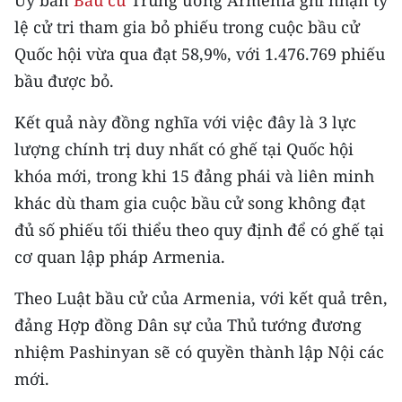
CHƯƠNG TRÌNH OCOP - MỖI XÃ
lệ cử tri tham gia bỏ phiếu trong cuộc bầu cử
MỘT SẢN PHẨM
Quốc hội vừa qua đạt 58,9%, với 1.476.769 phiếu
bầu được bỏ.
RADIO
Kết quả này đồng nghĩa với việc đây là 3 lực
MEDIA CENTER
lượng chính trị duy nhất có ghế tại Quốc hội
E-Magazine
khóa mới, trong khi 15 đảng phái và liên minh
khác dù tham gia cuộc bầu cử song không đạt
Video
đủ số phiếu tối thiểu theo quy định để có ghế tại
Media Chính trị
cơ quan lập pháp Armenia.
Media Kinh tế
Theo Luật bầu cử của Armenia, với kết quả trên,
đảng Hợp đồng Dân sự của Thủ tướng đương
Media Văn hóa
nhiệm Pashinyan sẽ có quyền thành lập Nội các
Media Xã hội
mới.