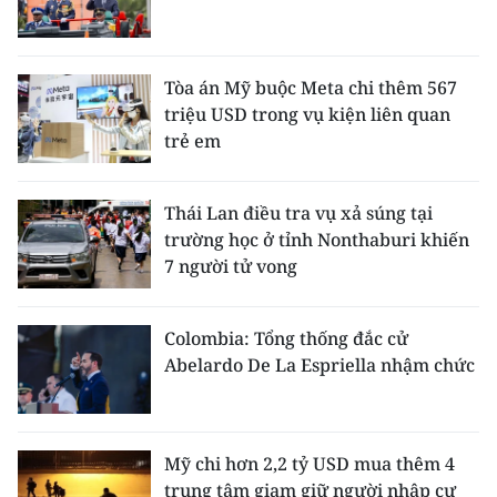
ENGLISH
中文
Tòa án Mỹ buộc Meta chi thêm 567
triệu USD trong vụ kiện liên quan
FRANÇAIS
trẻ em
РУССКИЙ
Thái Lan điều tra vụ xả súng tại
ESPAÑOL
trường học ở tỉnh Nonthaburi khiến
7 người tử vong
한국어
Colombia: Tổng thống đắc cử
Abelardo De La Espriella nhậm chức
Mỹ chi hơn 2,2 tỷ USD mua thêm 4
trung tâm giam giữ người nhập cư