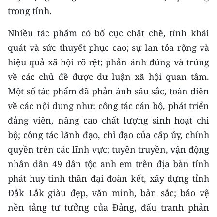
Media Pháp luật
trong tỉnh.
Media Du lịch
Nhiều tác phẩm có bố cục chặt chẽ, tính khái
Media Thế giới
quát và sức thuyết phục cao; sự lan tỏa rộng và
hiệu quả xã hội rõ rệt; phản ánh đúng và trúng
Media Thể thao
về các chủ đề được dư luận xã hội quan tâm.
Media Giáo dục
Một số tác phẩm đã phản ánh sâu sắc, toàn diện
về các nội dung như: công tác cán bộ, phát triển
Media Y tế
đảng viên, nâng cao chất lượng sinh hoạt chi
Media Khoa học - Công nghệ
bộ; công tác lãnh đạo, chỉ đạo của cấp ủy, chính
quyền trên các lĩnh vực; tuyên truyền, vận động
Media Môi trường
nhân dân 49 dân tộc anh em trên địa bàn tỉnh
Ảnh
phát huy tinh thần đại đoàn kết, xây dựng tỉnh
Đắk Lắk giàu đẹp, văn minh, bản sắc; bảo vệ
Infographic
nền tảng tư tưởng của Đảng, đấu tranh phản