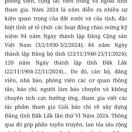
phóng viên, cộng tác viên trong và ngoài tỉnh
ENGLISH
tham gia. Năm 2024 là năm diễn ra nhiều sự
中文
kiện quan trọng của đất nước và của tỉnh, đặc
biệt tỉnh sẽ tổ chức các hoạt động chào mừng kỷ
FRANÇAIS
niệm 94 năm Ngày thành lập Đảng Cộng sản
Việt Nam (3/2/1930-3/2/2024); 84 năm Ngày
РУССКИЙ
thành lập Đảng bộ tỉnh (23/11/1940-23/11/2024);
ESPAÑOL
120 năm Ngày thành lập tỉnh Đắk Lắk
(22/11/1904-22/11/2024)… Do đó, cán bộ, đảng
한국어
viên, nhà báo, phóng viên các cơ quan thông
tấn, báo chí, người làm báo chuyên và không
chuyên tích cực hưởng ứng, tham gia viết các
tác phẩm tham gia Giải báo chí về xây dựng
Đảng tỉnh Đắk Lắk lần thứ VI Năm 2024. Thông
qua đó góp phần tuyên truyền, lan tỏa sâu rộng