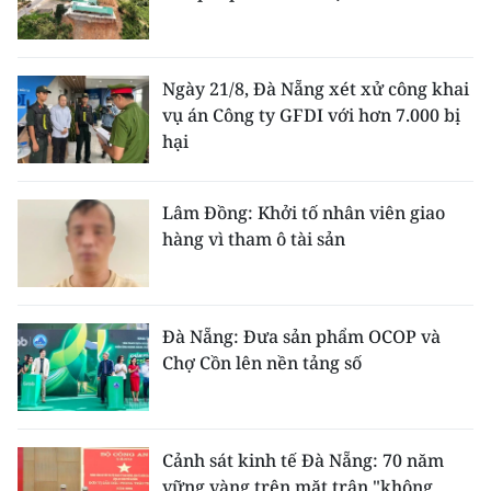
Ngày 21/8, Đà Nẵng xét xử công khai
vụ án Công ty GFDI với hơn 7.000 bị
hại
Lâm Đồng: Khởi tố nhân viên giao
hàng vì tham ô tài sản
Đà Nẵng: Đưa sản phẩm OCOP và
Chợ Cồn lên nền tảng số
Cảnh sát kinh tế Đà Nẵng: 70 năm
vững vàng trên mặt trận "không