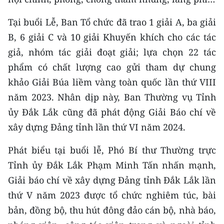
CHUYÊN ĐỀ
Tại buổi Lễ, Ban Tổ chức đã trao 1 giải A, ba giải
B, 6 giải C và 10 giải Khuyến khích cho các tác
CÁC CHUYÊN TRANG
giả, nhóm tác giải đoạt giải; lựa chọn 22 tác
phẩm có chất lượng cao gửi tham dự chung
VỀ BÁO NHÂN DÂN
khảo Giải Búa liềm vàng toàn quốc lần thứ VIII
năm 2023. Nhân dịp này, Ban Thường vụ Tỉnh
THỜI NAY
ủy Đắk Lắk cũng đã phát động Giải Báo chí về
NHÂN DÂN CUỐI TUẦN
xây dựng Đảng tỉnh lần thứ VI năm 2024.
Phát biểu tại buổi lễ, Phó Bí thư Thường trực
NHÂN DÂN HẰNG THÁNG
Tỉnh ủy Đắk Lắk Phạm Minh Tấn nhấn mạnh,
MUA BÁO
Giải báo chí về xây dựng Đảng tỉnh Đắk Lắk lần
thứ V năm 2023 được tổ chức nghiêm túc, bài
ĐỌC BÁO IN
bản, đồng bộ, thu hút đông đảo cán bộ, nhà báo,