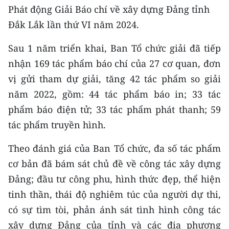
CHƯƠNG TRÌNH OCOP - MỖI XÃ
Phát động Giải Báo chí về xây dựng Đảng tỉnh
MỘT SẢN PHẨM
Đắk Lắk lần thứ VI năm 2024.
Sau 1 năm triển khai, Ban Tổ chức giải đã tiếp
RADIO
nhận 169 tác phẩm báo chí của 27 cơ quan, đơn
MEDIA CENTER
vị gửi tham dự giải, tăng 42 tác phẩm so giải
năm 2022, gồm: 44 tác phẩm báo in; 33 tác
E-Magazine
phẩm báo điện tử; 33 tác phẩm phát thanh; 59
Video
tác phẩm truyền hình.
Media Chính trị
Theo đánh giá của Ban Tổ chức, đa số tác phẩm
cơ bản đã bám sát chủ đề về công tác xây dựng
Media Kinh tế
Đảng; đầu tư công phu, hình thức đẹp, thể hiện
Media Văn hóa
tinh thần, thái độ nghiêm túc của người dự thi,
có sự tìm tòi, phản ánh sát tình hình công tác
Media Xã hội
xây dựng Đảng của tỉnh và các địa phương