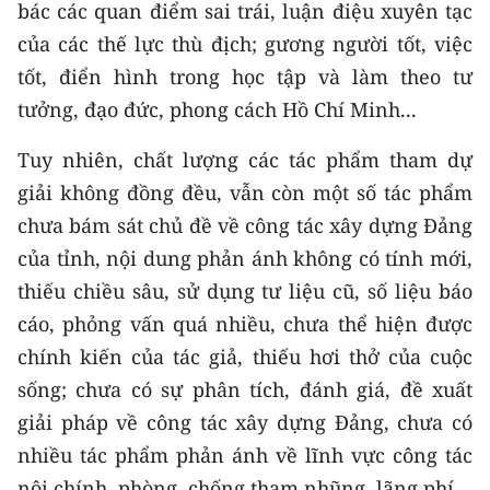
bác các quan điểm sai trái, luận điệu xuyên tạc
TIN MỚI
của các thế lực thù địch; gương người tốt, việc
TIN ĐỊA PHƯƠNG
tốt, điển hình trong học tập và làm theo tư
tưởng, đạo đức, phong cách Hồ Chí Minh...
Trung du và miền núi phía Bắc
Tuy nhiên, chất lượng các tác phẩm tham dự
Đồng bằng sông Hồng
giải không đồng đều, vẫn còn một số tác phẩm
Bắc Trung Bộ
chưa bám sát chủ đề về công tác xây dựng Đảng
của tỉnh, nội dung phản ánh không có tính mới,
Duyên hải Nam Trung Bộ và Tây
thiếu chiều sâu, sử dụng tư liệu cũ, số liệu báo
Nguyên
cáo, phỏng vấn quá nhiều, chưa thể hiện được
Đông Nam Bộ
chính kiến của tác giả, thiếu hơi thở của cuộc
sống; chưa có sự phân tích, đánh giá, đề xuất
Đồng bằng sông Cửu Long
giải pháp về công tác xây dựng Đảng, chưa có
Chuyên trang Hà Nội
nhiều tác phẩm phản ánh về lĩnh vực công tác
Chuyên trang TP. Hồ Chí Minh
nội chính, phòng, chống tham nhũng, lãng phí…