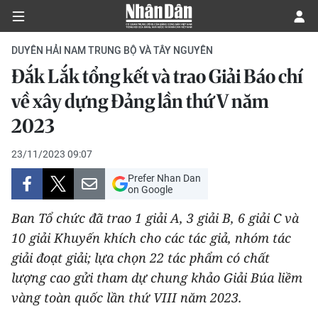
DUYÊN HẢI NAM TRUNG BỘ VÀ TÂY NGUYÊN
Đắk Lắk tổng kết và trao Giải Báo chí
CHÍNH TRỊ
về xây dựng Đảng lần thứ V năm
2023
KINH TẾ
23/11/2023 09:07
VĂN HÓA
Prefer Nhan Dan
on Google
XÃ HỘI
Ban Tổ chức đã trao 1 giải A, 3 giải B, 6 giải C và
PHÁP LUẬT
10 giải Khuyến khích cho các tác giả, nhóm tác
giải đoạt giải; lựa chọn 22 tác phẩm có chất
DU LỊCH
lượng cao gửi tham dự chung khảo Giải Búa liềm
vàng toàn quốc lần thứ VIII năm 2023.
THẾ GIỚI