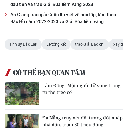
đầu tiên và trao Giải Búa liềm vàng 2023
An Giang trao giải Cuộc thi viết về học tập, làm theo
Bác Hồ năm 2022-2023 và Giải Búa liềm vàng
Tỉnh ủy Đắk Lắk
Lễ tổng kết
trao Giải Báo chí
xây dựn
CÓ THỂ BẠN QUAN TÂM
Lâm Đồng: Một người tử vong trong
tư thế treo cổ
Đà Nẵng truy xét đối tượng đột nhập
nhà dân, trộm 50 triệu đồng