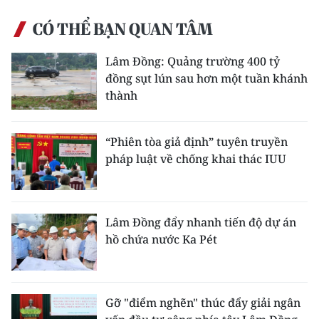
CÓ THỂ BẠN QUAN TÂM
CHUYÊN ĐỀ
Lâm Đồng: Quảng trường 400 tỷ
CÁC CHUYÊN TRANG
đồng sụt lún sau hơn một tuần khánh
thành
VỀ BÁO NHÂN DÂN
“Phiên tòa giả định” tuyên truyền
THỜI NAY
pháp luật về chống khai thác IUU
NHÂN DÂN CUỐI TUẦN
NHÂN DÂN HẰNG THÁNG
Lâm Đồng đẩy nhanh tiến độ dự án
hồ chứa nước Ka Pét
MUA BÁO
ĐỌC BÁO IN
Gỡ "điểm nghẽn" thúc đẩy giải ngân