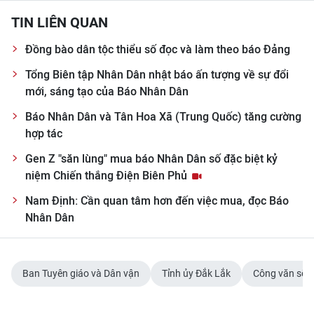
TIN MỚI
TIN LIÊN QUAN
TIN ĐỊA PHƯƠNG
Đồng bào dân tộc thiểu số đọc và làm theo báo Đảng
Tổng Biên tập Nhân Dân nhật báo ấn tượng về sự đổi
Trung du và miền núi phía Bắc
mới, sáng tạo của Báo Nhân Dân
Đồng bằng sông Hồng
Báo Nhân Dân và Tân Hoa Xã (Trung Quốc) tăng cường
hợp tác
Bắc Trung Bộ
Gen Z "săn lùng" mua báo Nhân Dân số đặc biệt kỷ
Duyên hải Nam Trung Bộ và Tây
niệm Chiến thắng Điện Biên Phủ
Nguyên
Nam Định: Cần quan tâm hơn đến việc mua, đọc Báo
Nhân Dân
Đông Nam Bộ
Đồng bằng sông Cửu Long
Ban Tuyên giáo và Dân vận
Tỉnh ủy Đắk Lắk
Công văn số 
Chuyên trang Hà Nội
Chuyên trang TP. Hồ Chí Minh