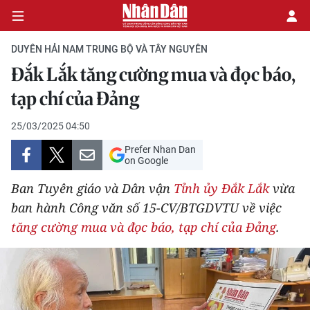
DUYÊN HẢI NAM TRUNG BỘ VÀ TÂY NGUYÊN
Đắk Lắk tăng cường mua và đọc báo,
CHÍNH TRỊ
tạp chí của Đảng
KINH TẾ
25/03/2025 04:50
Prefer Nhan Dan
VĂN HÓA
on Google
Ban Tuyên giáo và Dân vận
Tỉnh ủy Đắk Lắk
vừa
XÃ HỘI
ban hành Công văn số 15-CV/BTGDVTU về việc
tăng cường mua và đọc báo, tạp chí của Đảng
.
PHÁP LUẬT
DU LỊCH
THẾ GIỚI