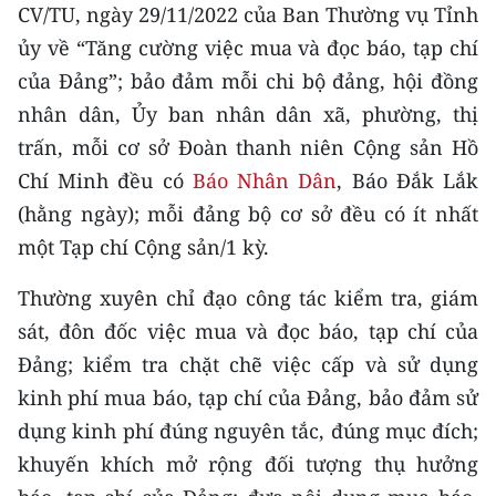
CHƯƠNG TRÌNH OCOP - MỖI XÃ
CV/TU, ngày 29/11/2022 của Ban Thường vụ Tỉnh
MỘT SẢN PHẨM
ủy về “Tăng cường việc mua và đọc báo, tạp chí
của Đảng”; bảo đảm mỗi chi bộ đảng, hội đồng
RADIO
nhân dân, Ủy ban nhân dân xã, phường, thị
trấn, mỗi cơ sở Đoàn thanh niên Cộng sản Hồ
MEDIA CENTER
Chí Minh đều có
Báo Nhân Dân
, Báo Đắk Lắk
(hằng ngày); mỗi đảng bộ cơ sở đều có ít nhất
E-Magazine
một Tạp chí Cộng sản/1 kỳ.
Video
Thường xuyên chỉ đạo công tác kiểm tra, giám
Media Chính trị
sát, đôn đốc việc mua và đọc báo, tạp chí của
Media Kinh tế
Đảng; kiểm tra chặt chẽ việc cấp và sử dụng
kinh phí mua báo, tạp chí của Đảng, bảo đảm sử
Media Văn hóa
dụng kinh phí đúng nguyên tắc, đúng mục đích;
Media Xã hội
khuyến khích mở rộng đối tượng thụ hưởng