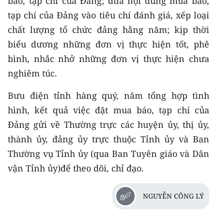
báo, tạp chí của Đảng; đưa nội dung mua báo,
Media Pháp luật
tạp chí của Đảng vào tiêu chí đánh giá, xếp loại
Media Du lịch
chất lượng tổ chức đảng hằng năm; kịp thời
biểu dương những đơn vị thực hiện tốt, phê
Media Thế giới
bình, nhắc nhở những đơn vị thực hiện chưa
Media Thể thao
nghiêm túc.
Media Giáo dục
Bưu điện tỉnh hàng quý, năm tổng hợp tình
hình, kết quả việc đặt mua báo, tạp chí của
Media Y tế
Đảng gửi về Thường trực các huyện ủy, thị ủy,
Media Khoa học - Công nghệ
thành ủy, đảng ủy trực thuộc Tỉnh ủy và Ban
Thường vụ Tỉnh ủy (qua Ban Tuyên giáo và Dân
Media Môi trường
vận Tỉnh ủy)để theo dõi, chỉ đạo.
Ảnh
Infographic
NGUYỄN CÔNG LÝ