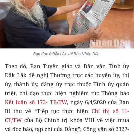
THỂ THAO
GIÁO DỤC
Y TẾ
KHOA HỌC - CÔNG NGHỆ
Bạn đọc ở Đắk Lắk với Báo Nhân Dân.
MÔI TRƯỜNG
Theo đó, Ban Tuyên giáo và Dân vận Tỉnh ủy
Đắk Lắk đề nghị Thường trực các huyện ủy, thị
BẠN ĐỌC
ủy, thành ủy, đảng ủy trực thuộc Tỉnh ủy quán
triệt, chỉ đạo thực hiện nghiêm túc Thông báo
KIỂM CHỨNG THÔNG TIN
Kết luận số 173- TB/TW
, ngày 6/4/2020 của Ban
TRI THỨC CHUYÊN SÂU
Bí thư về “Tiếp tục thực hiện
Chỉ thị số 11-
CT/TW
của Bộ Chính trị khóa VIII về việc mua
54 DÂN TỘC VIỆT NAM
và đọc báo, tạp chí của Đảng”; Công văn số 2327-