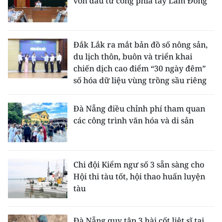
vốn đầu tư công phía tây Lâm Đồng
ENGLISH
中文
Đắk Lắk ra mắt bản đồ số nông sản,
FRANÇAIS
du lịch thôn, buôn và triển khai
chiến dịch cao điểm “30 ngày đêm”
РУССКИЙ
số hóa dữ liệu vùng trồng sầu riêng
ESPAÑOL
Đà Nẵng điều chỉnh phí tham quan
các công trình văn hóa và di sản
한국어
Chi đội Kiểm ngư số 3 sẵn sàng cho
Hội thi tàu tốt, hội thao huấn luyện
tàu
Đà Nẵng quy tập 3 hài cốt liệt sĩ tại