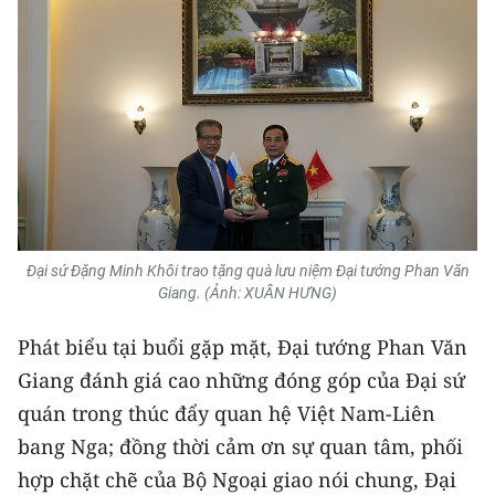
CHUYÊN ĐỀ
CÁC CHUYÊN TRANG
VỀ BÁO NHÂN DÂN
THỜI NAY
Đại sứ Đặng Minh Khôi trao tặng quà lưu niệm Đại tướng Phan Văn
NHÂN DÂN CUỐI TUẦN
Giang. (Ảnh: XUÂN HƯNG)
NHÂN DÂN HẰNG THÁNG
Phát biểu tại buổi gặp mặt, Đại tướng Phan Văn
Giang đánh giá cao những đóng góp của Đại sứ
MUA BÁO
quán trong thúc đẩy quan hệ Việt Nam-Liên
ĐỌC BÁO IN
bang Nga; đồng thời cảm ơn sự quan tâm, phối
hợp chặt chẽ của Bộ Ngoại giao nói chung, Đại