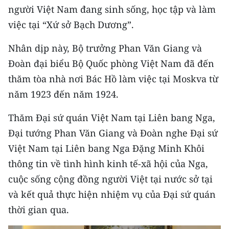
người Việt Nam đang sinh sống, học tập và làm
TIN MỚI
việc tại “Xứ sở Bạch Dương”.
TIN ĐỊA PHƯƠNG
Nhân dịp này, Bộ trưởng Phan Văn Giang và
Trung du và miền núi phía Bắc
Đoàn đại biểu Bộ Quốc phòng Việt Nam đã đến
thăm tòa nhà nơi Bác Hồ làm việc tại Moskva từ
Đồng bằng sông Hồng
năm 1923 đến năm 1924.
Bắc Trung Bộ
Thăm Đại sứ quán Việt Nam tại Liên bang Nga,
Duyên hải Nam Trung Bộ và Tây
Đại tướng Phan Văn Giang và Đoàn nghe Đại sứ
Nguyên
Việt Nam tại Liên bang Nga Đặng Minh Khôi
Đông Nam Bộ
thông tin về tình hình kinh tế-xã hội của Nga,
cuộc sống cộng đồng người Việt tại nước sở tại
Đồng bằng sông Cửu Long
và kết quả thực hiện nhiệm vụ của Đại sứ quán
Chuyên trang Hà Nội
thời gian qua.
Chuyên trang TP. Hồ Chí Minh