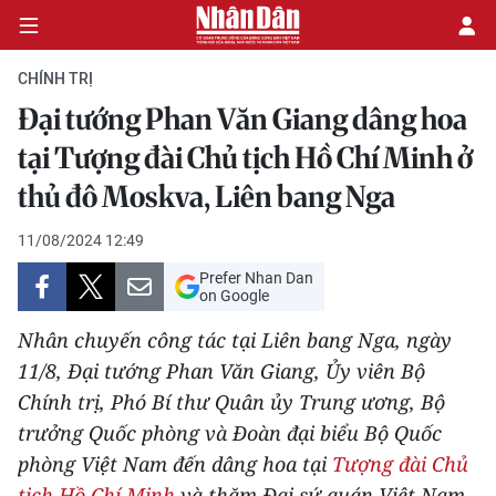
CHÍNH TRỊ
Đại tướng Phan Văn Giang dâng hoa
CHÍNH TRỊ
tại Tượng đài Chủ tịch Hồ Chí Minh ở
thủ đô Moskva, Liên bang Nga
KINH TẾ
11/08/2024 12:49
VĂN HÓA
Prefer Nhan Dan
on Google
XÃ HỘI
Nhân chuyến công tác tại Liên bang Nga, ngày
PHÁP LUẬT
11/8, Đại tướng Phan Văn Giang, Ủy viên Bộ
Chính trị, Phó Bí thư Quân ủy Trung ương, Bộ
DU LỊCH
trưởng Quốc phòng và Đoàn đại biểu Bộ Quốc
phòng Việt Nam đến dâng hoa tại
Tượng đài Chủ
THẾ GIỚI
tịch Hồ Chí Minh
và thăm Đại sứ quán Việt Nam