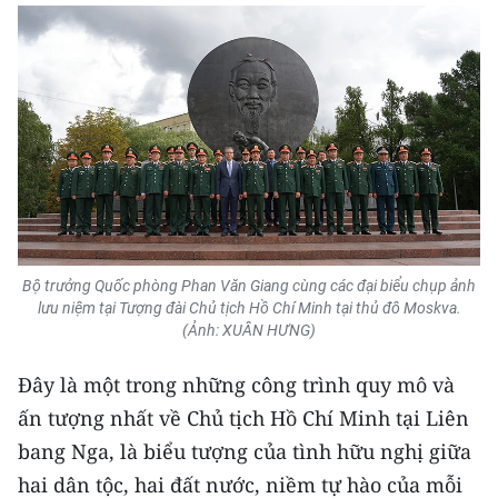
Media Pháp luật
Media Du lịch
Media Thế giới
Media Thể thao
Media Giáo dục
Media Y tế
Bộ trưởng Quốc phòng Phan Văn Giang cùng các đại biểu chụp ảnh
Media Khoa học - Công nghệ
lưu niệm tại Tượng đài Chủ tịch Hồ Chí Minh tại thủ đô Moskva.
(Ảnh: XUÂN HƯNG)
Media Môi trường
Đây là một trong những công trình quy mô và
Ảnh
ấn tượng nhất về Chủ tịch Hồ Chí Minh tại Liên
Infographic
bang Nga, là biểu tượng của tình hữu nghị giữa
hai dân tộc, hai đất nước, niềm tự hào của mỗi