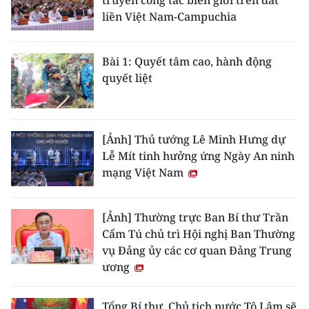
truyền công tác biên giới trên đất
liền Việt Nam-Campuchia
Bài 1: Quyết tâm cao, hành động
quyết liệt
[Ảnh] Thủ tướng Lê Minh Hưng dự
Lễ Mít tinh hưởng ứng Ngày An ninh
mạng Việt Nam
[Ảnh] Thường trực Ban Bí thư Trần
Cẩm Tú chủ trì Hội nghị Ban Thường
vụ Đảng ủy các cơ quan Đảng Trung
ương
Tổng Bí thư, Chủ tịch nước Tô Lâm sẽ