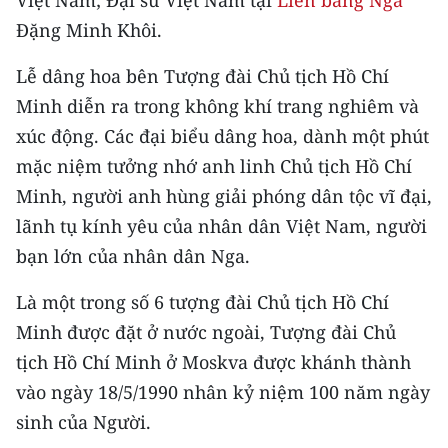
Việt Nam; Đại sứ Việt Nam tại
Liên bang Nga
CHƯƠNG TRÌNH OCOP - MỖI XÃ
Đặng Minh Khôi.
MỘT SẢN PHẨM
Lễ dâng hoa bên Tượng đài Chủ tịch Hồ Chí
RADIO
Minh diễn ra trong không khí trang nghiêm và
xúc động. Các đại biểu dâng hoa, dành một phút
MEDIA CENTER
mặc niệm tưởng nhớ anh linh Chủ tịch Hồ Chí
E-Magazine
Minh, người anh hùng giải phóng dân tộc vĩ đại,
lãnh tụ kính yêu của nhân dân Việt Nam, người
Video
bạn lớn của nhân dân Nga.
Media Chính trị
Là một trong số 6 tượng đài Chủ tịch Hồ Chí
Media Kinh tế
Minh được đặt ở nước ngoài, Tượng đài Chủ
tịch Hồ Chí Minh ở Moskva được khánh thành
Media Văn hóa
vào ngày 18/5/1990 nhân kỷ niệm 100 năm ngày
Media Xã hội
sinh của Người.