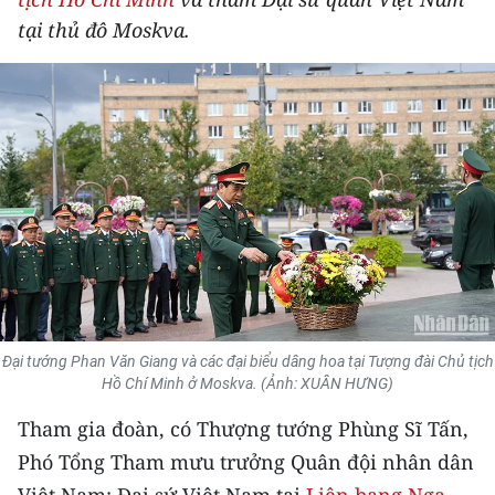
THỂ THAO
tại thủ đô Moskva.
GIÁO DỤC
Y TẾ
KHOA HỌC - CÔNG NGHỆ
MÔI TRƯỜNG
BẠN ĐỌC
KIỂM CHỨNG THÔNG TIN
Đại tướng Phan Văn Giang và các đại biểu dâng hoa tại Tượng đài Chủ tịch
Hồ Chí Minh ở Moskva. (Ảnh: XUÂN HƯNG)
TRI THỨC CHUYÊN SÂU
Tham gia đoàn, có Thượng tướng Phùng Sĩ Tấn,
54 DÂN TỘC VIỆT NAM
Phó Tổng Tham mưu trưởng Quân đội nhân dân