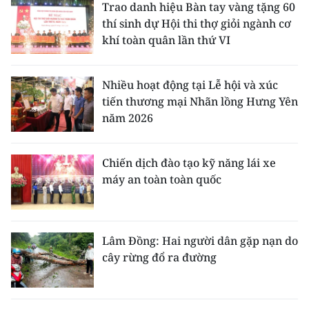
Trao danh hiệu Bàn tay vàng tặng 60
ENGLISH
thí sinh dự Hội thi thợ giỏi ngành cơ
khí toàn quân lần thứ VI
中文
FRANÇAIS
Nhiều hoạt động tại Lễ hội và xúc
tiến thương mại Nhãn lồng Hưng Yên
РУССКИЙ
năm 2026
ESPAÑOL
Chiến dịch đào tạo kỹ năng lái xe
한국어
máy an toàn toàn quốc
Lâm Đồng: Hai người dân gặp nạn do
cây rừng đổ ra đường