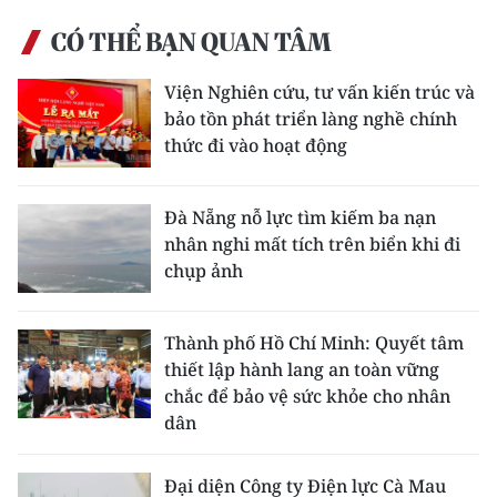
TIN MỚI
CÓ THỂ BẠN QUAN TÂM
TIN ĐỊA PHƯƠNG
Viện Nghiên cứu, tư vấn kiến trúc và
bảo tồn phát triển làng nghề chính
Trung du và miền núi phía Bắc
thức đi vào hoạt động
Đồng bằng sông Hồng
Đà Nẵng nỗ lực tìm kiếm ba nạn
Bắc Trung Bộ
nhân nghi mất tích trên biển khi đi
chụp ảnh
Duyên hải Nam Trung Bộ và Tây
Nguyên
Thành phố Hồ Chí Minh: Quyết tâm
Đông Nam Bộ
thiết lập hành lang an toàn vững
Đồng bằng sông Cửu Long
chắc để bảo vệ sức khỏe cho nhân
dân
Chuyên trang Hà Nội
Đại diện Công ty Điện lực Cà Mau
Chuyên trang TP. Hồ Chí Minh