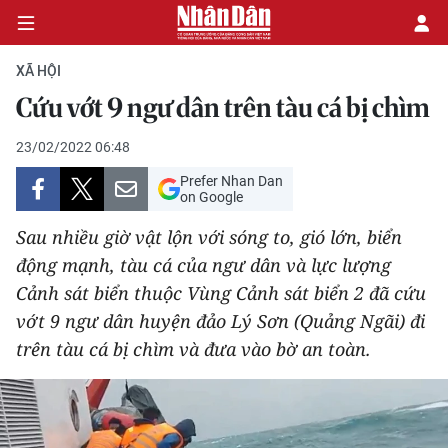
XÃ HỘI
Cứu vớt 9 ngư dân trên tàu cá bị chìm
CHÍNH TRỊ
23/02/2022 06:48
Prefer Nhan Dan
KINH TẾ
on Google
VĂN HÓA
Sau nhiều giờ vật lộn với sóng to, gió lớn, biển
động mạnh, tàu cá của ngư dân và lực lượng
XÃ HỘI
Cảnh sát biển thuộc Vùng Cảnh sát biển 2 đã cứu
vớt 9 ngư dân huyện đảo Lý Sơn (Quảng Ngãi) đi
PHÁP LUẬT
trên tàu cá bị chìm và đưa vào bờ an toàn.
DU LỊCH
THẾ GIỚI