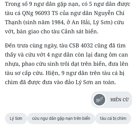
Media Pháp luật
Trong số 9 ngư dân gặp nạn, có 5 ngư dân được
tàu cá QNg 96093 TS của ngư dân Nguyễn Chí
Media Du lịch
Thạnh (sinh năm 1984, ở An Hải, Lý Sơn) cứu
Media Thế giới
vớt, bàn giao cho tàu Cảnh sát biển.
Media Thể thao
Đến trưa cùng ngày, tàu CSB 4032 cũng đã tìm
thấy và cứu vớt 4 ngư dân còn lại đang ôm can
Media Giáo dục
nhựa, phao cứu sinh trôi dạt trên biển, đưa lên
Media Y tế
tàu sơ cấp cứu. Hiện, 9 ngư dân trên tàu cá bị
chìm đã được đưa vào đảo Lý Sơn an toàn.
Media Khoa học - Công nghệ
Media Môi trường
HIỂN CỪ
Ảnh
Lý Sơn
cứu ngư dân gặp nạn trên biển
tàu cá bị chìm
Infographic