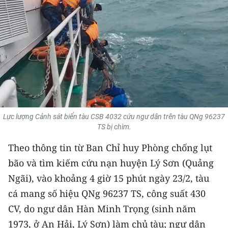
THỂ THAO
GIÁO DỤC
Y TẾ
KHOA HỌC - CÔNG NGHỆ
MÔI TRƯỜNG
Lực lượng Cảnh sát biển tàu CSB 4032 cứu ngư dân trên tàu QNg 96237
TS bị chìm.
BẠN ĐỌC
Theo thông tin từ Ban Chỉ huy Phòng chống lụt
KIỂM CHỨNG THÔNG TIN
bão và tìm kiếm cứu nạn huyện Lý Sơn (Quảng
Ngãi), vào khoảng 4 giờ 15 phút ngày 23/2, tàu
TRI THỨC CHUYÊN SÂU
cá mang số hiệu QNg 96237 TS, công suất 430
54 DÂN TỘC VIỆT NAM
CV, do ngư dân Hàn Minh Trọng (sinh năm
1973, ở An Hải, Lý Sơn) làm chủ tàu; ngư dân