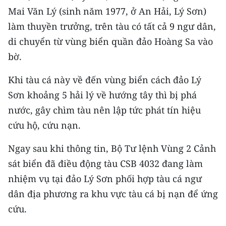
CHƯƠNG TRÌNH OCOP - MỖI XÃ
Mai Văn Lý (sinh năm 1977, ở An Hải, Lý Sơn)
MỘT SẢN PHẨM
làm thuyền trưởng, trên tàu có tất cả 9 ngư dân,
di chuyển từ vùng biển quần đảo Hoàng Sa vào
RADIO
bờ.
MEDIA CENTER
Khi tàu cá này về đến vùng biển cách đảo Lý
Sơn khoảng 5 hải lý về hướng tây thì bị phá
E-Magazine
nước, gây chìm tàu nên lập tức phát tín hiệu
Video
cứu hộ, cứu nạn.
Media Chính trị
Ngay sau khi thông tin, Bộ Tư lệnh Vùng 2 Cảnh
sát biển đã điều động tàu CSB 4032 đang làm
Media Kinh tế
nhiệm vụ tại đảo Lý Sơn phối hợp tàu cá ngư
Media Văn hóa
dân địa phương ra khu vực tàu cá bị nạn để ứng
Media Xã hội
cứu.