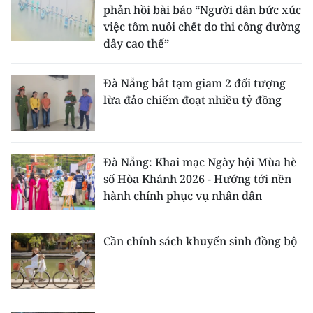
phản hồi bài báo “Người dân bức xúc
việc tôm nuôi chết do thi công đường
CHUYÊN ĐỀ
dây cao thế”
CÁC CHUYÊN TRANG
Đà Nẵng bắt tạm giam 2 đối tượng
lừa đảo chiếm đoạt nhiều tỷ đồng
VỀ BÁO NHÂN DÂN
THỜI NAY
Đà Nẵng: Khai mạc Ngày hội Mùa hè
NHÂN DÂN CUỐI TUẦN
số Hòa Khánh 2026 - Hướng tới nền
hành chính phục vụ nhân dân
NHÂN DÂN HẰNG THÁNG
Cần chính sách khuyến sinh đồng bộ
MUA BÁO
ĐỌC BÁO IN