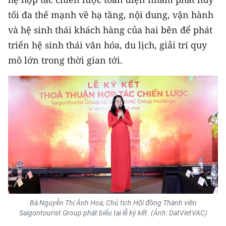
Media Pháp luật
tối đa thế mạnh về hạ tầng, nội dung, vận hành
Media Du lịch
và hệ sinh thái khách hàng của hai bên để phát
triển hệ sinh thái văn hóa, du lịch, giải trí quy
Media Thế giới
mô lớn trong thời gian tới.
Media Thể thao
Media Giáo dục
Media Y tế
Media Khoa học - Công nghệ
Media Môi trường
Ảnh
Infographic
Bà Nguyễn Thị Ánh Hoa, Chủ tịch Hội đồng Thành viên
Saigontourist Group phát biểu tại lễ ký kết. (Ảnh: DatVietVAC)