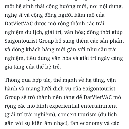
ENGLISH
một hệ sinh thái cộng hưởng mới, nơi nội dung,
nghệ sĩ và cộng đồng người hâm mộ của
中文
DatVietVAC được mở rộng thành các trải
FRANÇAIS
nghiệm du lịch, giải trí, văn hóa; đồng thời giúp
Saigontourist Group bổ sung thêm các sản phẩm
РУССКИЙ
và dòng khách hàng mới gắn với nhu cầu trải
nghiệm, tiêu dùng văn hóa và giải trí ngày càng
ESPAÑOL
gia tăng của thế hệ trẻ.
한국어
Thông qua hợp tác, thế mạnh về hạ tầng, vận
hành và mạng lưới dịch vụ của Saigontourist
Group sē trở thành nền tảng để DatVietVAC mở
rộng các mô hình experiential entertainment
(giải trí trải nghiệm), concert tourism (du lịch
gắn với sự kiện âm nhạc), fan economy và các