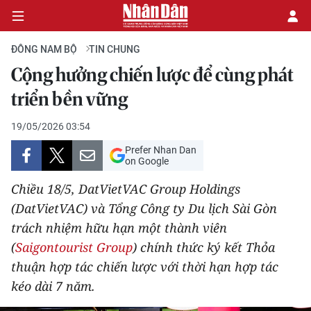
ĐÔNG NAM BỘ
TIN CHUNG
Cộng hưởng chiến lược để cùng phát
CHÍNH TRỊ
triển bền vững
KINH TẾ
19/05/2026 03:54
Prefer Nhan Dan
VĂN HÓA
on Google
Chiều 18/5, DatVietVAC Group Holdings
XÃ HỘI
(DatVietVAC) và Tổng Công ty Du lịch Sài Gòn
trách nhiệm hữu hạn một thành viên
PHÁP LUẬT
(
Saigontourist Group
) chính thức ký kết Thỏa
DU LỊCH
thuận hợp tác chiến lược với thời hạn hợp tác
kéo dài 7 năm.
THẾ GIỚI