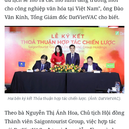
cho công nghiệp văn hóa tại Việt Nam", ông Đào
Văn Kính, Tổng Giám đốc DatVietVAC cho biết.
Hai bên ký kết Thỏa thuận hợp tác chiến lược. (Ảnh: DatVietVAC).
Theo bà Nguyễn Thị Ánh Hoa, Chủ tịch Hội đồng
Thành viên Saigontourist Group, việc hợp tác