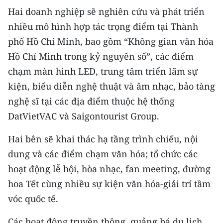
TIN MỚI
Hai doanh nghiệp sẽ nghiên cứu và phát triển
nhiều mô hình hợp tác trọng điểm tại Thành
TIN ĐỊA PHƯƠNG
phố Hồ Chí Minh, bao gồm “Không gian văn hóa
Hồ Chí Minh trong kỷ nguyên số”, các điểm
Trung du và miền núi phía Bắc
chạm màn hình LED, trung tâm triển lãm sự
Đồng bằng sông Hồng
kiện, biểu diễn nghệ thuật và âm nhạc, bảo tàng
Bắc Trung Bộ
nghệ sĩ tại các địa điểm thuộc hệ thống
DatVietVAC và Saigontourist Group.
Duyên hải Nam Trung Bộ và Tây
Nguyên
Hai bên sẽ khai thác hạ tầng trình chiếu, nội
dung và các điểm chạm văn hóa; tổ chức các
Đông Nam Bộ
hoạt động lễ hội, hòa nhạc, fan meeting, đường
Đồng bằng sông Cửu Long
hoa Tết cùng nhiều sự kiện văn hóa-giải trí tầm
vóc quốc tế.
Chuyên trang Hà Nội
Các hoạt động truyền thông, quảng bá du lịch,
Chuyên trang TP. Hồ Chí Minh