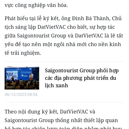
CHƯƠNG TRÌNH OCOP - MỖI XÃ
vực công nghiệp văn hóa.
MỘT SẢN PHẨM
Phát biểu tại lễ ký kết, ông Đinh Bá Thành, Chủ
tịch sáng lập DatVietVAC cho biết, sự hợp tác
RADIO
giữa Saigontourist Group và DatVietVAC là lẽ tất
MEDIA CENTER
yếu để tạo nên một ngôi nhà mới cho nền kinh
tế trải nghiệm.
E-Magazine
Video
Saigontourist Group phối hợp
các địa phương phát triển du
Media Chính trị
lịch xanh
Media Kinh tế
06/12/2025 08:54
Media Văn hóa
Theo nội dung ký kết, DatVietVAC và
Media Xã hội
Saigontourist Group thống nhất thiết lập quan
hệ hợp tác chiến lược toàn diện nhằm phát huy