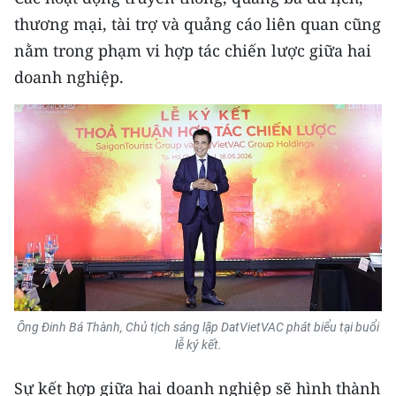
thương mại, tài trợ và quảng cáo liên quan cũng
CHUYÊN ĐỀ
nằm trong phạm vi hợp tác chiến lược giữa hai
doanh nghiệp.
CÁC CHUYÊN TRANG
VỀ BÁO NHÂN DÂN
THỜI NAY
NHÂN DÂN CUỐI TUẦN
NHÂN DÂN HẰNG THÁNG
MUA BÁO
Ông Đinh Bá Thành, Chủ tịch sáng lập DatVietVAC phát biểu tại buổi
lễ ký kết.
ĐỌC BÁO IN
Sự kết hợp giữa hai doanh nghiệp sẽ hình thành