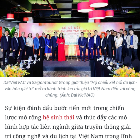
THỂ THAO
GIÁO DỤC
Y TẾ
KHOA HỌC - CÔNG NGHỆ
MÔI TRƯỜNG
BẠN ĐỌC
DatVietVAC và Saigontourist Group giới thiệu “Hộ chiếu kết nối du lịch-
văn hóa-giải trí” mở ra hành trình lan tỏa giá trị Việt Nam đến với công
chúng. (Ảnh: DatVietVAC)
KIỂM CHỨNG THÔNG TIN
Sự kiện đánh dấu bước tiến mới trong chiến
TRI THỨC CHUYÊN SÂU
lược mở rộng
hệ sinh thái
và thúc đẩy các mô
hình hợp tác liên ngành giữa truyền thông giải
54 DÂN TỘC VIỆT NAM
trí công nghệ và du lịch tại Việt Nam trong lĩnh