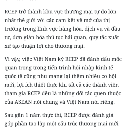
CHƯƠNG TRÌNH OCOP - MỖI XÃ
MỘT SẢN PHẨM
RCEP trở thành khu vực thương mại tự do lớn
nhất thế giới với các cam kết về mở cửa thị
RADIO
trường trong lĩnh vực hàng hóa, dịch vụ và đầu
tư, đơn giản hóa thủ tục hải quan, quy tắc xuất
MEDIA CENTER
xứ tạo thuận lợi cho thương mại.
E-Magazine
Vì vậy, việc Việt Nam ký RCEP đã đánh dấu mốc
quan trọng trong tiến trình hội nhập kinh tế
Video
quốc tế cũng như mang lại thêm nhiều cơ hội
Media Chính trị
mới, lợi ích thiết thực khi tất cả các thành viên
Media Kinh tế
tham gia RCEP đều là những đối tác quen thuộc
của ASEAN nói chung và Việt Nam nói riêng.
Media Văn hóa
Sau gần 1 năm thực thi, RCEP được đánh giá
Media Xã hội
góp phần tạo lập một cấu trúc thương mại mới