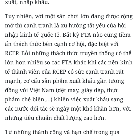
xuất, nhập khẩu.
CHUYÊN ĐỀ
Tuy nhiên, với một sân chơi lớn đang được rộng
mở thì cạnh tranh là xu hướng tất yếu của hội
CÁC CHUYÊN TRANG
nhập kinh tế quốc tế. Bất kỳ FTA nào cũng tiềm
ẩn thách thức bên cạnh cơ hội, đặc biệt với
VỀ BÁO NHÂN DÂN
RCEP. Bởi những thách thức truyền thống có thể
lớn hơn nhiều so các FTA khác khi các nền kinh
THỜI NAY
tế thành viên của RCEP có sức cạnh tranh rất
NHÂN DÂN CUỐI TUẦN
mạnh, cơ cấu sản phẩm xuất khẩu gần tương
đồng với Việt Nam (dệt may, giày dép, thực
NHÂN DÂN HẰNG THÁNG
phẩm chế biến,…) khiến việc xuất khẩu sang
MUA BÁO
các nước đối tác sẽ ngày một khó khăn hơn, với
những tiêu chuẩn chất lượng cao hơn.
ĐỌC BÁO IN
Từ những thành công và hạn chế trong quá