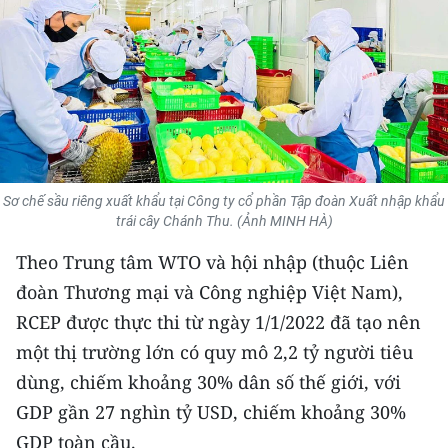
THỂ THAO
GIÁO DỤC
Y TẾ
KHOA HỌC - CÔNG NGHỆ
Sơ chế sầu riêng xuất khẩu tại Công ty cổ phần Tập đoàn Xuất nhập khẩu
MÔI TRƯỜNG
trái cây Chánh Thu. (Ảnh MINH HÀ)
Theo Trung tâm WTO và hội nhập (thuộc Liên
BẠN ĐỌC
đoàn Thương mại và Công nghiệp Việt Nam),
KIỂM CHỨNG THÔNG TIN
RCEP được thực thi từ ngày 1/1/2022 đã tạo nên
một thị trường lớn có quy mô 2,2 tỷ người tiêu
TRI THỨC CHUYÊN SÂU
dùng, chiếm khoảng 30% dân số thế giới, với
54 DÂN TỘC VIỆT NAM
GDP gần 27 nghìn tỷ USD, chiếm khoảng 30%
GDP toàn cầu.