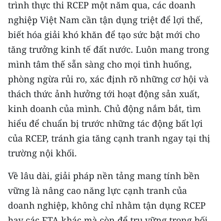
trình thực thi RCEP một năm qua, các doanh
ENGLISH
nghiệp Việt Nam cần tận dụng triệt để lợi thế,
中文
biết hóa giải khó khăn để tạo sức bật mới cho
tăng trưởng kinh tế đất nước. Luôn mang trong
FRANÇAIS
mình tâm thế sẵn sàng cho mọi tình huống,
РУССКИЙ
phòng ngừa rủi ro, xác định rõ những cơ hội và
thách thức ảnh hưởng tới hoạt động sản xuất,
ESPAÑOL
kinh doanh của mình. Chủ động nắm bắt, tìm
hiểu để chuẩn bị trước những tác động bất lợi
한국어
của RCEP, tránh gia tăng cạnh tranh ngay tại thị
trường nội khối.
Về lâu dài, giải pháp nền tảng mang tính bền
vững là nâng cao năng lực cạnh tranh của
doanh nghiệp, không chỉ nhằm tận dụng RCEP
hay các FTA khác mà còn để trụ vững trong bối