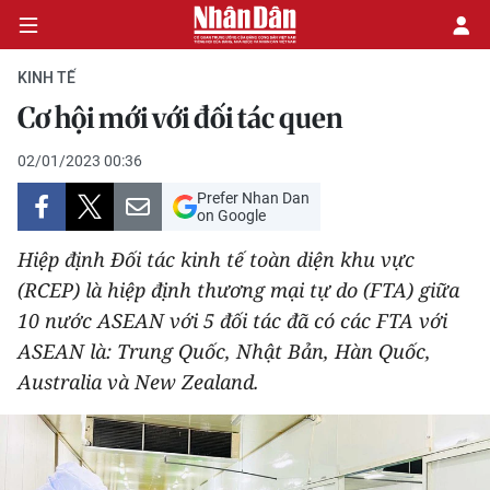
KINH TẾ
Cơ hội mới với đối tác quen
CHÍNH TRỊ
02/01/2023 00:36
Prefer Nhan Dan
KINH TẾ
on Google
VĂN HÓA
Hiệp định Đối tác kinh tế toàn diện khu vực
(RCEP) là hiệp định thương mại tự do (FTA) giữa
XÃ HỘI
10 nước ASEAN với 5 đối tác đã có các FTA với
ASEAN là: Trung Quốc, Nhật Bản, Hàn Quốc,
PHÁP LUẬT
Australia và New Zealand.
DU LỊCH
THẾ GIỚI