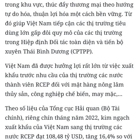
Media Pháp luật
trong khu vực, thúc đẩy thương mại theo hướng
tự do hóa, thuận lợi hóa một cách bền vững. Từ
Media Du lịch
đó giúp Việt Nam tiếp cận các thị trường tiêu
Media Thế giới
dùng lớn gấp đôi quy mô của các thị trường
trong Hiệp định Đối tác toàn diện và tiến bộ
Media Thể thao
xuyên Thái Bình Dương (CPTPP).
Media Giáo dục
Việt Nam đã được hưởng lợi rất lớn từ việc xuất
Media Y tế
khẩu trước nhu cầu của thị trường các nước
thành viên RCEP đối với mặt hàng nông lâm
Media Khoa học - Công nghệ
thủy sản, công nghiệp chế biến, may mặc,...
Media Môi trường
Theo số liệu của Tổng cục Hải quan (Bộ Tài
Ảnh
chính), riêng chín tháng năm 2022, kim ngạch
Infographic
xuất khẩu của Việt Nam sang thị trường các
nước RCEP đạt 108,48 tỷ USD, tăng 16,4% so với