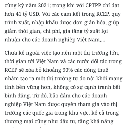
cùng kỳ năm 2021; trong khi với CPTPP chỉ đạt
TIN MỚI
hơn 41 tỷ USD. Với các cam kết trong RCEP, quy
TIN ĐỊA PHƯƠNG
trình xuất, nhập khẩu được đơn giản hóa, giúp
giảm thời gian, chi phí, gia tăng tỷ suất lợi
Trung du và miền núi phía Bắc
nhuận cho các doanh nghiệp Việt Nam,...
Đồng bằng sông Hồng
Chưa kể ngoài việc tạo nên một thị trường lớn,
Bắc Trung Bộ
thời gian tới Việt Nam và các nước đối tác trong
RCEP sẽ xóa bỏ khoảng 90% các dòng thuế
Duyên hải Nam Trung Bộ và Tây
Nguyên
nhằm tạo ra một thị trường tự do nội khối mang
tính bền vững hơn, không có sự cạnh tranh bất
Đông Nam Bộ
bình đẳng. Từ đó, bảo đảm cho các doanh
Đồng bằng sông Cửu Long
nghiệp Việt Nam được quyền tham gia vào thị
trường các quốc gia trong khu vực, kể cả trong
Chuyên trang Hà Nội
thương mại cũng như đầu tư, tăng khả năng
Chuyên trang TP. Hồ Chí Minh