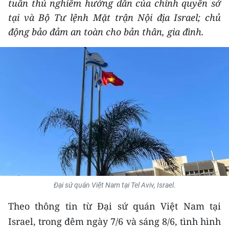
tuân thủ nghiêm hướng dẫn của chính quyền sở
THỂ THAO
tại và Bộ Tư lệnh Mặt trận Nội địa Israel; chủ
động bảo đảm an toàn cho bản thân, gia đình.
GIÁO DỤC
Y TẾ
KHOA HỌC - CÔNG NGHỆ
MÔI TRƯỜNG
BẠN ĐỌC
KIỂM CHỨNG THÔNG TIN
TRI THỨC CHUYÊN SÂU
Đại sứ quán Việt Nam tại Tel Aviv, Israel.
Theo thông tin từ Đại sứ quán Việt Nam tại
54 DÂN TỘC VIỆT NAM
Israel, trong đêm ngày 7/6 và sáng 8/6, tình hình