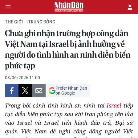
THẾ GIỚI
TRUNG ĐÔNG
Chưa ghi nhận trường hợp công dân
CHÍNH TRỊ
Việt Nam tại Israel bị ảnh hưởng về
người do tình hình an ninh diễn biến
KINH TẾ
phức tạp
VĂN HÓA
08/06/2026 11:00
XÃ HỘI
Prefer Nhan Dan
on Google
PHÁP LUẬT
Trong bối cảnh tình hình an ninh tại
Israel
tiếp
tục diễn biến phức tạp sau khi Iran phóng tên lửa
DU LỊCH
vào Israel và Israel tiến hành đáp trả, Đại sứ
THẾ GIỚI
quán Việt Nam đề nghị cộng đồng người Việt