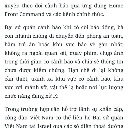
xuyên theo dõi cảnh báo qua ứng dụng Home
CHUYÊN ĐỀ
Front Command và các kênh chính thức.
CÁC CHUYÊN TRANG
Đại sứ quán cảnh báo khi có còi báo động, bà
con nhanh chóng di chuyển đến phòng an toàn,
hầm trú ẩn hoặc khu vực bảo vệ gần nhất;
VỀ BÁO NHÂN DÂN
không ra ngoài quan sát, quay phim, chụp ảnh
THỜI NAY
trong thời gian có cảnh báo và chia sẻ thông tin
chưa được kiểm chứng. Hạn chế đi lại không
NHÂN DÂN CUỐI TUẦN
cần thiết; tránh xa khu vực có cảnh báo, khu
NHÂN DÂN HẰNG THÁNG
vực rơi mảnh vỡ, vật thể lạ hoặc nơi lực lượng
chức năng đang xử lý.
MUA BÁO
Trong trường hợp cần hỗ trợ lãnh sự khẩn cấp,
ĐỌC BÁO IN
công dân Việt Nam có thể liên hệ Đại sứ quán
Việt Nam tại Israel qua các số điện thoại đường