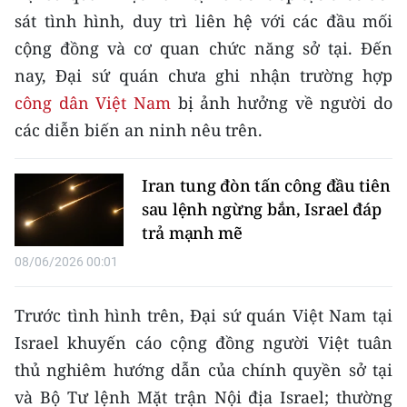
TIN MỚI
sát tình hình, duy trì liên hệ với các đầu mối
cộng đồng và cơ quan chức năng sở tại. Đến
TIN ĐỊA PHƯƠNG
nay, Đại sứ quán chưa ghi nhận trường hợp
công dân Việt Nam
bị ảnh hưởng về người do
Trung du và miền núi phía Bắc
các diễn biến an ninh nêu trên.
Đồng bằng sông Hồng
Bắc Trung Bộ
Iran tung đòn tấn công đầu tiên
sau lệnh ngừng bắn, Israel đáp
Duyên hải Nam Trung Bộ và Tây
trả mạnh mẽ
Nguyên
08/06/2026 00:01
Đông Nam Bộ
Trước tình hình trên, Đại sứ quán Việt Nam tại
Đồng bằng sông Cửu Long
Israel khuyến cáo cộng đồng người Việt tuân
Chuyên trang Hà Nội
thủ nghiêm hướng dẫn của chính quyền sở tại
và Bộ Tư lệnh Mặt trận Nội địa Israel; thường
Chuyên trang TP. Hồ Chí Minh