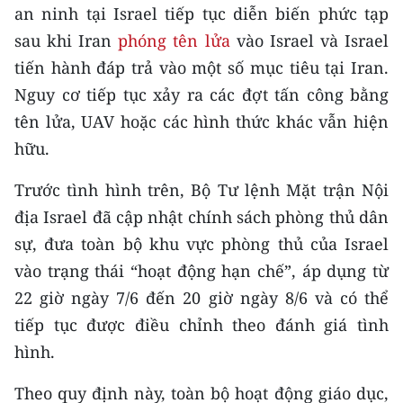
CHƯƠNG TRÌNH OCOP - MỖI XÃ
an ninh tại Israel tiếp tục diễn biến phức tạp
MỘT SẢN PHẨM
sau khi Iran
phóng tên lửa
vào Israel và Israel
tiến hành đáp trả vào một số mục tiêu tại Iran.
RADIO
Nguy cơ tiếp tục xảy ra các đợt tấn công bằng
tên lửa, UAV hoặc các hình thức khác vẫn hiện
MEDIA CENTER
hữu.
E-Magazine
Trước tình hình trên, Bộ Tư lệnh Mặt trận Nội
Video
địa Israel đã cập nhật chính sách phòng thủ dân
sự, đưa toàn bộ khu vực phòng thủ của Israel
Media Chính trị
vào trạng thái “hoạt động hạn chế”, áp dụng từ
Media Kinh tế
22 giờ ngày 7/6 đến 20 giờ ngày 8/6 và có thể
tiếp tục được điều chỉnh theo đánh giá tình
Media Văn hóa
hình.
Media Xã hội
Theo quy định này, toàn bộ hoạt động giáo dục,