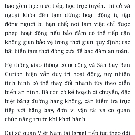
Media Pháp luật
bao gồm học trực tiếp, học trực tuyến, thi cử và
ngoại khóa đều tạm dừng; hoạt động tụ tập
Media Du lịch
đông người bị hạn chế; nơi làm việc chỉ được
Media Thế giới
phép hoạt động nếu bảo đảm có thể tiếp cận
không gian bảo vệ trong thời gian quy định; các
Media Thể thao
bãi biển tạm thời đóng cửa để bảo đảm an toàn.
Media Giáo dục
Hệ thống giao thông công cộng và Sân bay Ben
Media Y tế
Gurion hiện vẫn duy trì hoạt động, tuy nhiên
Media Khoa học - Công nghệ
tình hình có thể thay đổi nhanh tùy theo diễn
biến an ninh. Bà con có kế hoạch di chuyển, đặc
Media Môi trường
biệt bằng đường hàng không, cần kiểm tra trực
Ảnh
tiếp với hãng bay, đơn vị vận tải và cơ quan
chức năng trước khi khởi hành.
Infographic
Đại sứ quán Việt Nam tại Israel tiếp tục theo dõi