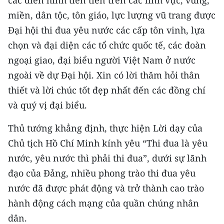
miền, dân tộc, tôn giáo, lực lượng vũ trang được
CHUYÊN ĐỀ
Đại hội thi đua yêu nước các cấp tôn vinh, lựa
chọn và đại diện các tổ chức quốc tế, các đoàn
CÁC CHUYÊN TRANG
ngoại giao, đại biểu người Việt Nam ở nước
ngoài về dự Đại hội. Xin có lời thăm hỏi thân
VỀ BÁO NHÂN DÂN
thiết và lời chúc tốt đẹp nhất đến các đồng chí
THỜI NAY
và quý vị đại biểu.
NHÂN DÂN CUỐI TUẦN
Thủ tướng khẳng định, thực hiện Lời dạy của
Chủ tịch Hồ Chí Minh kính yêu “Thi đua là yêu
NHÂN DÂN HẰNG THÁNG
nước, yêu nước thì phải thi đua”, dưới sự lãnh
đạo của Đảng, nhiều phong trào thi đua yêu
MUA BÁO
nước đã được phát động và trở thành cao trào
ĐỌC BÁO IN
hành động cách mạng của quần chúng nhân
dân.