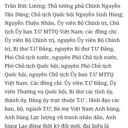
CHƯƠNG TRÌNH OCOP - MỖI XÃ
Trần Đức Lương; Thủ tướng phủ Chính Nguyễn
MỘT SẢN PHẨM
Tấn Dũng; Chủ tịch Quốc hội Nguyễn Sinh Hùng;
Nguyễn Thiện Nhân, Ủy viên Bộ Chính trị, Chủ
RADIO
tịch Ủy ban T.Ư MTTQ Việt Nam; các đồng chí:
Ủy viên Bộ Chính trị, nguyên Ủy viên Bộ Chính
MEDIA CENTER
trị, Bí thư T.Ư Đảng, nguyên Bí thư T.Ư Đảng,
E-Magazine
Phó Chủ tịch nước, nguyên Phó Chủ tịch nước,
Phó Chủ tịch Quốc hội, nguyên Phó Chủ tịch
Video
Quốc hội, nguyên Chủ tịch Ủy ban T.Ư MTTQ
Media Chính trị
Việt Nam. Các đồng chí: Ủy viên T.Ư Đảng, Ủy
viên Thường vụ Quốc hội, Bí thư các tỉnh ủy,
Media Kinh tế
thành ủy, Đảng ủy trực thuộc T.Ư ; lãnh đạo các
Media Văn hóa
ban, bộ, ngành T.Ư; Bà mẹ Việt Nam Anh hùng,
Anh hùng Lực lượng vũ tranh nhân dân, Anh
Media Xã hội
hùng Lao động thời kỳ đổi mới
; đại biểu là