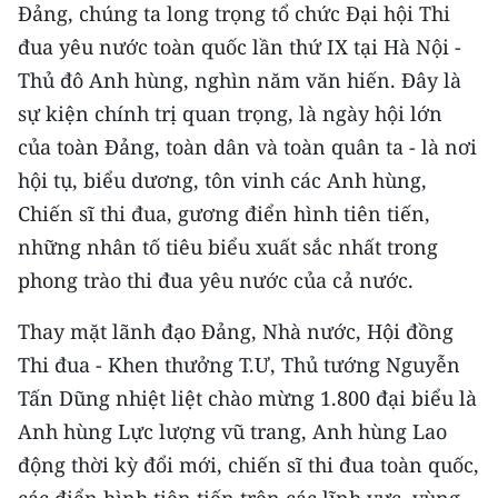
Đảng, chúng ta long trọng tổ chức Đại hội Thi
TIN MỚI
đua yêu nước toàn quốc lần thứ IX tại Hà Nội -
TIN ĐỊA PHƯƠNG
Thủ đô Anh hùng, nghìn năm văn hiến. Đây là
sự kiện chính trị quan trọng, là ngày hội lớn
Trung du và miền núi phía Bắc
của toàn Đảng, toàn dân và toàn quân ta - là nơi
Đồng bằng sông Hồng
hội tụ, biểu dương, tôn vinh các Anh hùng,
Chiến sĩ thi đua, gương điển hình tiên tiến,
Bắc Trung Bộ
những nhân tố tiêu biểu xuất sắc nhất trong
Duyên hải Nam Trung Bộ và Tây
phong trào thi đua yêu nước của cả nước.
Nguyên
Thay mặt lãnh đạo Đảng, Nhà nước, Hội đồng
Đông Nam Bộ
Thi đua - Khen thưởng T.Ư, Thủ tướng Nguyễn
Tấn Dũng nhiệt liệt chào mừng 1.800 đại biểu là
Đồng bằng sông Cửu Long
Anh hùng Lực lượng vũ trang, Anh hùng Lao
Chuyên trang Hà Nội
động thời kỳ đổi mới, chiến sĩ thi đua toàn quốc,
Chuyên trang TP. Hồ Chí Minh
các điển hình tiên tiến trên các lĩnh vực, vùng,