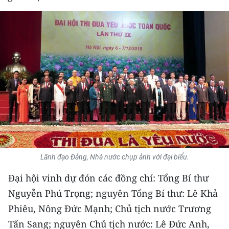
THỂ THAO
GIÁO DỤC
Y TẾ
KHOA HỌC - CÔNG NGHỆ
MÔI TRƯỜNG
BẠN ĐỌC
Lãnh đạo Đảng, Nhà nước chụp ảnh với đại biểu.
KIỂM CHỨNG THÔNG TIN
Đại hội vinh dự đón các đồng chí: Tổng Bí thư
TRI THỨC CHUYÊN SÂU
Nguyễn Phú Trọng; nguyên Tổng Bí thư: Lê Khả
Phiêu, Nông Đức Mạnh; Chủ tịch nước Trương
54 DÂN TỘC VIỆT NAM
Tấn Sang; nguyên Chủ tịch nước: Lê Đức Anh,