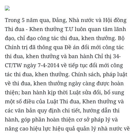
ENGLISH
中文
Trong 5 năm qua, Đảng, Nhà nước và Hội đồng
Thi đua - Khen thưởng T.Ư luôn quan tâm lãnh
FRANÇAIS
đạo, chỉ đạo công tác thi đua, khen thưởng. Bộ
Chính trị đã thông qua Đề án đổi mới công tác
РУССКИЙ
thi đua, khen thưởng và ban hành Chỉ thị 34-
ESPAÑOL
CT/TW ngày 7-4-2014 về tiếp tục đổi mới công
tác thi đua, khen thưởng. Chính sách, pháp luật
한국어
về thi đua, khen thưởng ngày càng được hoàn
thiện; ban hành kịp thời Luật sửa đổi, bổ sung
một số điều của Luật Thi đua, Khen thưởng và
các văn bản quy định chi tiết, hướng dẫn thi
hành, góp phần hoàn thiện cơ sở pháp lý và
nâng cao hiệu lực hiệu quả quản lý nhà nước về