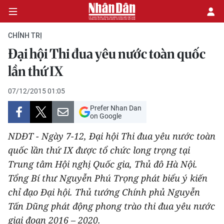
CHÍNH TRỊ
Đại hội Thi đua yêu nước toàn quốc
CHÍNH TRỊ
lần thứ IX
KINH TẾ
07/12/2015 01:05
Prefer Nhan Dan
VĂN HÓA
on Google
NDĐT - Ngày 7-12, Đại hội Thi đua yêu nước toàn
XÃ HỘI
quốc lần thứ IX được tổ chức long trọng tại
Trung tâm Hội nghị Quốc gia, Thủ đô Hà Nội.
PHÁP LUẬT
Tổng Bí thư Nguyễn Phú Trọng phát biểu ý kiến
DU LỊCH
chỉ đạo Đại hội. Thủ tướng Chính phủ Nguyễn
Tấn Dũng phát động phong trào thi đua yêu nước
THẾ GIỚI
giai đoạn 2016 – 2020.