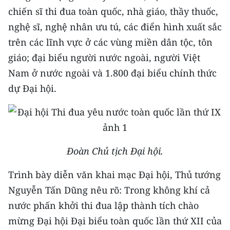
Media Pháp luật
chiến sĩ thi đua toàn quốc, nhà giáo, thầy thuốc,
nghệ sĩ, nghệ nhân ưu tú, các điển hình xuất sắc
Media Du lịch
trên các lĩnh vực ở các vùng miền dân tộc, tôn
Media Thế giới
giáo; đại biểu người nước ngoài, người Việt
Media Thể thao
Nam ở nước ngoài và 1.800 đại biểu chính thức
dự Đại hội.
Media Giáo dục
Media Y tế
Media Khoa học - Công nghệ
Đoàn Chủ tịch Đại hội.
Media Môi trường
Trình bày diễn văn khai mạc Đại hội, Thủ tướng
Ảnh
Nguyễn Tấn Dũng nêu rõ: Trong không khí cả
nước phấn khởi thi đua lập thành tích chào
Infographic
mừng Đại hội Đại biểu toàn quốc lần thứ XII của