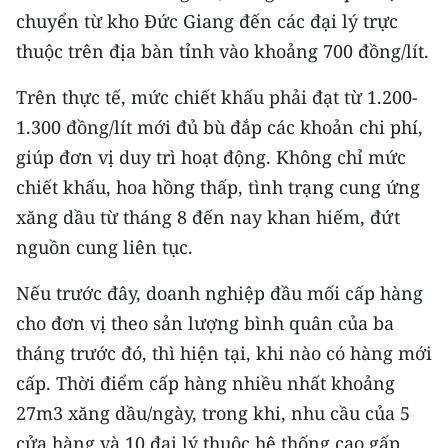
Media Pháp luật
chuyển từ kho Đức Giang đến các đại lý trực
thuộc trên địa bàn tỉnh vào khoảng 700 đồng/lít.
Media Du lịch
Trên thực tế, mức chiết khấu phải đạt từ 1.200-
Media Thế giới
1.300 đồng/lít mới đủ bù đắp các khoản chi phí,
Media Thể thao
giúp đơn vị duy trì hoạt động. Không chỉ mức
Media Giáo dục
chiết khấu, hoa hồng thấp, tình trạng cung ứng
xăng dầu từ tháng 8 đến nay khan hiếm, đứt
Media Y tế
nguồn cung liên tục.
Media Khoa học - Công nghệ
Nếu trước đây, doanh nghiệp đầu mối cấp hàng
Media Môi trường
cho đơn vị theo sản lượng bình quân của ba
tháng trước đó, thì hiện tại, khi nào có hàng mới
Ảnh
cấp. Thời điểm cấp hàng nhiều nhất khoảng
Infographic
27m3 xăng dầu/ngày, trong khi, nhu cầu của 5
cửa hàng và 10 đại lý thuộc hệ thống cao gấp