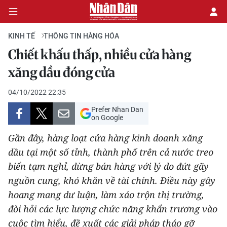
KINH TẾ
THÔNG TIN HÀNG HÓA
Chiết khấu thấp, nhiều cửa hàng
CHÍNH TRỊ
xăng dầu đóng cửa
KINH TẾ
04/10/2022 22:35
Prefer Nhan Dan
VĂN HÓA
on Google
Gần đây, hàng loạt cửa hàng kinh doanh xăng
XÃ HỘI
dầu tại một số tỉnh, thành phố trên cả nước treo
biển tạm nghỉ, dừng bán hàng với lý do đứt gãy
PHÁP LUẬT
nguồn cung, khó khăn về tài chính. Điều này gây
DU LỊCH
hoang mang dư luận, làm xáo trộn thị trường,
đòi hỏi các lực lượng chức năng khẩn trương vào
THẾ GIỚI
cuộc tìm hiểu, đề xuất các giải pháp tháo gỡ