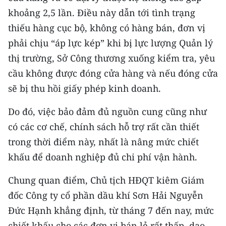
TIN MỚI
khoảng 2,5 lần. Điều này dẫn tới tình trạng
thiếu hàng cục bộ, không có hàng bán, đơn vị
TIN ĐỊA PHƯƠNG
phải chịu “áp lực kép” khi bị lực lượng Quản lý
Trung du và miền núi phía Bắc
thị trường, Sở Công thương xuống kiểm tra, yêu
cầu không được đóng cửa hàng và nếu đóng cửa
Đồng bằng sông Hồng
sẽ bị thu hồi giấy phép kinh doanh.
Bắc Trung Bộ
Do đó, việc bảo đảm đủ nguồn cung cũng như
Duyên hải Nam Trung Bộ và Tây
có các cơ chế, chính sách hỗ trợ rất cần thiết
Nguyên
trong thời điểm này, nhất là nâng mức chiết
khấu để doanh nghiệp đủ chi phí vận hành.
Đông Nam Bộ
Chung quan điểm, Chủ tịch HĐQT kiêm Giám
Đồng bằng sông Cửu Long
đốc Công ty cổ phần dầu khí Sơn Hải Nguyễn
Chuyên trang Hà Nội
Đức Hạnh khẳng định, từ tháng 7 đến nay, mức
Chuyên trang TP. Hồ Chí Minh
chiết khấu cho các đơn vị bán lẻ rất thấp, dao