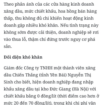
CHƯƠNG TRÌNH OCOP - MỖI XÃ
Theo phản ánh của các cửa hàng kinh doanh
MỘT SẢN PHẨM
xăng dầu, mức chiết khấu, hoa hồng bán hàng
thấp, thu không đủ chi khiến hoạt động kinh
RADIO
doanh gặp nhiều khó khăn. Nếu tình trạng này
không sớm được cải thiện, doanh nghiệp sẽ rơi
MEDIA CENTER
vào thua lỗ, thậm chí đứng trước nguy cơ phá
E-Magazine
sản.
Video
Đối diện khó khăn
Media Chính trị
Giám đốc Công ty TNHH một thành viên xăng
dầu Chiến Thắng (tỉnh Yên Bái) Nguyễn Thị
Media Kinh tế
Sinh cho biết, hiện doanh nghiệp đang nhập
Media Văn hóa
khẩu xăng dầu tại kho Đức Giang (Hà Nội) với
chiết khấu bằng 0 đồng/lít (thời điểm cao hơn ở
Media Xã hội
mức 20 đến 70 đồng/lít), trong khi chi phí vận