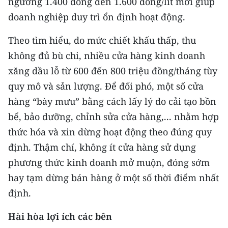
ngưỡng 1.400 đồng đến 1.600 đồng/lít mới giúp
ENGLISH
doanh nghiệp duy trì ổn định hoạt động.
中文
Theo tìm hiểu, do mức chiết khấu thấp, thu
không đủ bù chi, nhiều cửa hàng kinh doanh
FRANÇAIS
xăng dầu lỗ từ 600 đến 800 triệu đồng/tháng tùy
РУССКИЙ
quy mô và sản lượng. Để đối phó, một số cửa
hàng “bày mưu” bằng cách lấy lý do cải tạo bồn
ESPAÑOL
bể, bảo dưỡng, chỉnh sửa cửa hàng,... nhằm hợp
한국어
thức hóa và xin dừng hoạt động theo đúng quy
định. Thậm chí, không ít cửa hàng sử dụng
phương thức kinh doanh mở muộn, đóng sớm
hay tạm dừng bán hàng ở một số thời điểm nhất
định.
Hài hòa lợi ích các bên