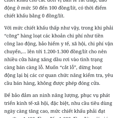
động ở mức 50 đến 100 đồng/lít, có thời điểm
CHUYÊN ĐỀ
chiết khấu bằng 0 đồng/lít.
CÁC CHUYÊN TRANG
Với mức chiết khấu thấp như vậy, trong khi phải
“cõng” hàng loạt các khoản chi phí như tiền
VỀ BÁO NHÂN DÂN
công lao động, bảo hiểm y tế, xã hội, chi phí vận
chuyển,... lên tới 1.200-1.300 đồng/lít cho nên
THỜI NAY
nhiều cửa hàng xăng dầu rơi vào tình trạng
NHÂN DÂN CUỐI TUẦN
càng bán càng lỗ. Muốn “cắt lỗ”, dừng hoạt
động lại bị các cơ quan chức năng kiểm tra, yêu
NHÂN DÂN HẰNG THÁNG
cầu bán hàng, không được phép đóng cửa.
MUA BÁO
Để bảo đảm an ninh năng lượng, phục vụ phát
triển kinh tế-xã hội, đặc biệt, nhu cầu tiêu dùng
ĐỌC BÁO IN
ngày càng tăng cao, mức chiết khấu phải đạt