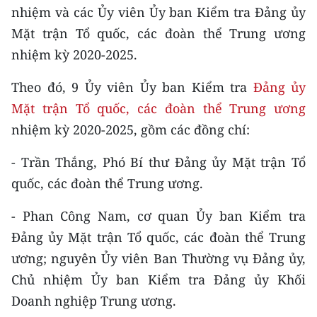
CHƯƠNG TRÌNH OCOP - MỖI XÃ
nhiệm và các Ủy viên Ủy ban Kiểm tra Đảng ủy
MỘT SẢN PHẨM
Mặt trận Tổ quốc, các đoàn thể Trung ương
nhiệm kỳ 2020-2025.
RADIO
Theo đó, 9 Ủy viên Ủy ban Kiểm tra
Đảng ủy
MEDIA CENTER
Mặt trận Tổ quốc, các đoàn thể Trung ương
nhiệm kỳ 2020-2025, gồm các đồng chí:
E-Magazine
- Trần Thắng, Phó Bí thư Đảng ủy Mặt trận Tổ
Video
quốc, các đoàn thể Trung ương.
Media Chính trị
- Phan Công Nam, cơ quan Ủy ban Kiểm tra
Media Kinh tế
Đảng ủy Mặt trận Tổ quốc, các đoàn thể Trung
ương; nguyên Ủy viên Ban Thường vụ Đảng ủy,
Media Văn hóa
Chủ nhiệm Ủy ban Kiểm tra Đảng ủy Khối
Media Xã hội
Doanh nghiệp Trung ương.