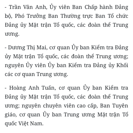
Media Pháp luật
- Trần Vân Anh, Ủy viên Ban Chấp hành Đảng
Media Du lịch
bộ, Phó Trưởng Ban Thường trực Ban Tổ chức
Đảng ủy Mặt trận Tổ quốc, các đoàn thể Trung
Media Thế giới
ương.
Media Thể thao
- Dương Thị Mai, cơ quan Ủy ban Kiểm tra Đảng
Media Giáo dục
ủy Mặt trận Tổ quốc, các đoàn thể Trung ương;
nguyên Ủy viên Ủy ban Kiểm tra Đảng ủy Khối
Media Y tế
các cơ quan Trung ương.
Media Khoa học - Công nghệ
- Hoàng Anh Tuấn, cơ quan Ủy ban Kiểm tra
Media Môi trường
Đảng ủy Mặt trận Tổ quốc, các đoàn thể Trung
ương; nguyên chuyên viên cao cấp, Ban Tuyên
Ảnh
giáo, cơ quan Ủy ban Trung ương Mặt trận Tổ
Infographic
quốc Việt Nam.