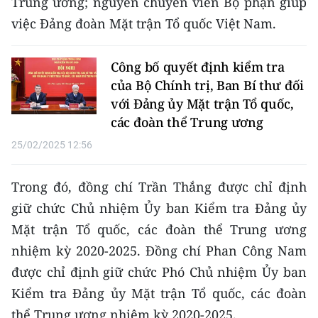
Trung ương; nguyên chuyên viên Bộ phận giúp
việc Đảng đoàn Mặt trận Tổ quốc Việt Nam.
CHUYÊN ĐỀ
CÁC CHUYÊN TRANG
Công bố quyết định kiểm tra
của Bộ Chính trị, Ban Bí thư đối
với Đảng ủy Mặt trận Tổ quốc,
VỀ BÁO NHÂN DÂN
các đoàn thể Trung ương
THỜI NAY
25/02/2025 12:56
NHÂN DÂN CUỐI TUẦN
Trong đó, đồng chí Trần Thắng được chỉ định
giữ chức Chủ nhiệm Ủy ban Kiểm tra Đảng ủy
NHÂN DÂN HẰNG THÁNG
Mặt trận Tổ quốc, các đoàn thể Trung ương
MUA BÁO
nhiệm kỳ 2020-2025. Đồng chí Phan Công Nam
được chỉ định giữ chức Phó Chủ nhiệm Ủy ban
ĐỌC BÁO IN
Kiểm tra Đảng ủy Mặt trận Tổ quốc, các đoàn
thể Trung ương nhiệm kỳ 2020-2025.