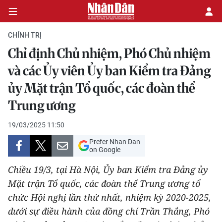
CHÍNH TRỊ
Chỉ định Chủ nhiệm, Phó Chủ nhiệm
CHÍNH TRỊ
và các Ủy viên Ủy ban Kiểm tra Đảng
ủy Mặt trận Tổ quốc, các đoàn thể
KINH TẾ
Trung ương
VĂN HÓA
19/03/2025 11:50
XÃ HỘI
Prefer Nhan Dan
on Google
PHÁP LUẬT
Chiều 19/3, tại Hà Nội, Ủy ban Kiểm tra Đảng ủy
Mặt trận Tổ quốc, các đoàn thể Trung ương tổ
DU LỊCH
chức Hội nghị lần thứ nhất, nhiệm kỳ 2020-2025,
THẾ GIỚI
dưới sự điều hành của đồng chí Trần Thắng, Phó