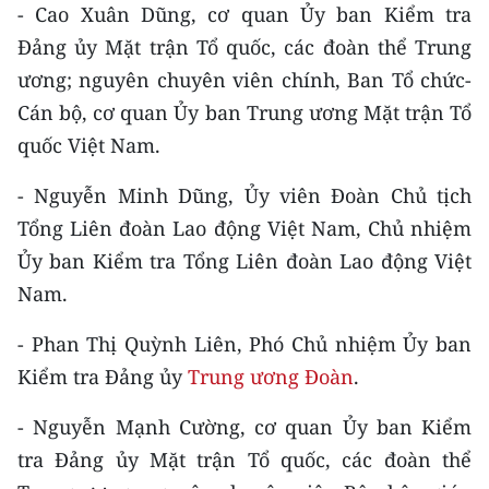
- Cao Xuân Dũng, cơ quan Ủy ban Kiểm tra
TIN MỚI
Đảng ủy Mặt trận Tổ quốc, các đoàn thể Trung
TIN ĐỊA PHƯƠNG
ương; nguyên chuyên viên chính, Ban Tổ chức-
Cán bộ, cơ quan Ủy ban Trung ương Mặt trận Tổ
Trung du và miền núi phía Bắc
quốc Việt Nam.
Đồng bằng sông Hồng
- Nguyễn Minh Dũng, Ủy viên Đoàn Chủ tịch
Bắc Trung Bộ
Tổng Liên đoàn Lao động Việt Nam, Chủ nhiệm
Ủy ban Kiểm tra Tổng Liên đoàn Lao động Việt
Duyên hải Nam Trung Bộ và Tây
Nam.
Nguyên
Đông Nam Bộ
- Phan Thị Quỳnh Liên, Phó Chủ nhiệm Ủy ban
Kiểm tra Đảng ủy
Trung ương Đoàn
.
Đồng bằng sông Cửu Long
- Nguyễn Mạnh Cường, cơ quan Ủy ban Kiểm
Chuyên trang Hà Nội
tra Đảng ủy Mặt trận Tổ quốc, các đoàn thể
Chuyên trang TP. Hồ Chí Minh