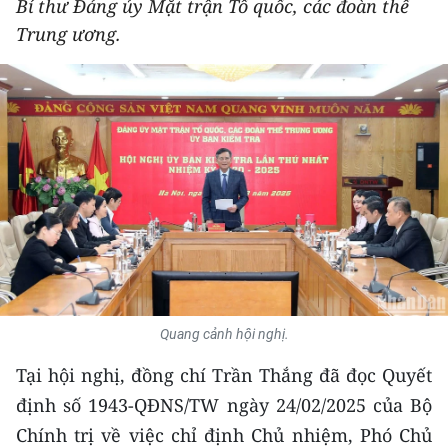
Bí thư Đảng ủy Mặt trận Tổ quốc, các đoàn thể
THỂ THAO
Trung ương.
GIÁO DỤC
Y TẾ
KHOA HỌC - CÔNG NGHỆ
MÔI TRƯỜNG
BẠN ĐỌC
KIỂM CHỨNG THÔNG TIN
Quang cảnh hội nghị.
TRI THỨC CHUYÊN SÂU
Tại hội nghị, đồng chí Trần Thắng đã đọc Quyết
định số 1943-QĐNS/TW ngày 24/02/2025 của Bộ
54 DÂN TỘC VIỆT NAM
Chính trị về việc chỉ định Chủ nhiệm, Phó Chủ