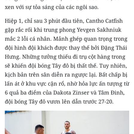
CHƯƠNG TRÌNH OCOP - MỖI XÃ
xen với sự tỏa sáng của các ngôi sao.
MỘT SẢN PHẨM
Hiệp 1, chỉ sau 3 phút đầu tiên, Cantho Catfish
gặp rắc rối khi trung phong Yevgen Sakhniuk
RADIO
mắc 2 lỗi cá nhân. Mảnh ghép quan trọng trong
MEDIA CENTER
đội hình đội khách được thay thế bởi Đặng Thái
Hưng. Những tưởng thiếu đi trụ cột hàng trong
E-Magazine
sẽ khiến đội bóng Tây đô bị thất thế. Tuy nhiên,
Video
kịch bản trên sân diễn ra ngược lại. Bất chấp bị
lấn át ở khu vực cận rổ, nhờ hỏa lực ấn tượng từ
Media Chính trị
6 quả ba điểm của Dakota Zinser và Tâm Đinh,
Media Kinh tế
đội bóng Tây đô vươn lên dẫn trước 27-20.
Media Văn hóa
Media Xã hội