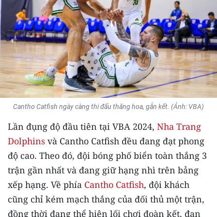
THỂ THAO
GIÁO DỤC
Y TẾ
KHOA HỌC - CÔNG NGHỆ
MÔI TRƯỜNG
Cantho Catfish ngày càng thi đấu thăng hoa, gắn kết. (Ảnh: VBA)
Lần đụng độ đầu tiên tại VBA 2024,
Nha Trang
BẠN ĐỌC
Dolphins
và Cantho Catfish đều đang đạt phong
KIỂM CHỨNG THÔNG TIN
độ cao. Theo đó, đội bóng phố biển toàn thắng 3
trận gần nhất và đang giữ hạng nhì trên bảng
TRI THỨC CHUYÊN SÂU
xếp hạng. Về phía
Cantho Catfish
, đội khách
54 DÂN TỘC VIỆT NAM
cũng chỉ kém mạch thắng của đối thủ một trận,
đồng thời đang thể hiện lối chơi đoàn kết, đan