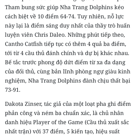
ENGLISH
Tham bung sức giúp Nha Trang Dolphins kéo
cách biệt về 10 điểm 64-74. Tuy nhiên, nỗ lực
中文
này lại là điểm sáng duy nhất của thầy trò huấn
FRANÇAIS
luyện viên Chris Daleo. Những phút tiếp theo,
Cantho Catfish tiếp tục có thêm 4 quả ba điểm,
РУССКИЙ
tới từ 4 cầu thủ đánh chính và dự bị khác nhau.
Bế tắc trước phong độ dứt điểm từ xa đa dạng
ESPAÑOL
của đối thủ, cùng bản lĩnh phòng ngự giàu kinh
한국어
nghiệm, Nha Trang Dolphins đành chịu thất bại
73-91.
Dakota Zinser, tác giả của một loạt pha ghi điểm
phản công và ném ba chuẩn xác, là chủ nhân
danh hiệu Player of the Game (Cầu thủ xuất sắc
nhất trận) với 37 điểm, 5 kiến tạo, hiệu suất