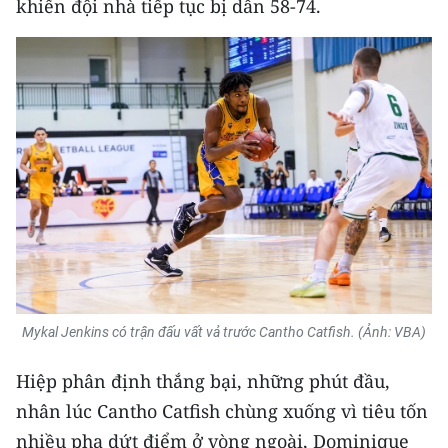
khiến đội nhà tiếp tục bị dẫn 58-74.
CHUYÊN ĐỀ
CÁC CHUYÊN TRANG
VỀ BÁO NHÂN DÂN
THỜI NAY
NHÂN DÂN CUỐI TUẦN
NHÂN DÂN HẰNG THÁNG
Mykal Jenkins có trận đấu vất vả trước Cantho Catfish. (Ảnh: VBA)
MUA BÁO
Hiệp phân định thắng bại, những phút đầu,
ĐỌC BÁO IN
nhân lúc Cantho Catfish chùng xuống vì tiêu tốn
nhiều pha dứt điểm ở vòng ngoài, Dominique