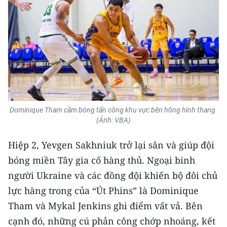
Media Pháp luật
Media Du lịch
Media Thế giới
Media Thể thao
Media Giáo dục
Dominique Tham cầm bóng tấn công khu vực bên hông hình thang.
Media Y tế
(Ảnh: VBA)
Media Khoa học - Công nghệ
Hiệp 2, Yevgen Sakhniuk trở lại sân và giúp đội
bóng miền Tây gia cố hàng thủ. Ngoại binh
Media Môi trường
người Ukraine và các đồng đội khiến bộ đôi chủ
Ảnh
lực hàng trong của “Út Phins” là Dominique
Infographic
Tham và Mykal Jenkins ghi điểm vất vả. Bên
cạnh đó, những cú phản công chớp nhoáng, kết