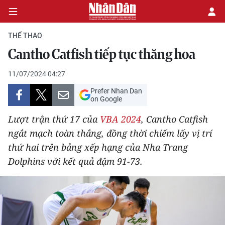
THỂ THAO
Cantho Catfish tiếp tục thăng hoa
CHÍNH TRỊ
11/07/2024 04:27
Prefer Nhan Dan
KINH TẾ
on Google
VĂN HÓA
Lượt trận thứ 17 của
VBA 2024
, Cantho Catfish
ngắt mạch toàn thắng, đồng thời chiếm lấy vị trí
XÃ HỘI
thứ hai trên bảng xếp hạng của Nha Trang
Dolphins với kết quả đậm 91-73.
PHÁP LUẬT
DU LỊCH
THẾ GIỚI