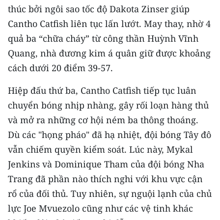
thúc bởi ngôi sao tốc độ Dakota Zinser giúp
TIN MỚI
Cantho Catfish liên tục lấn lướt. May thay, nhờ 4
TIN ĐỊA PHƯƠNG
quả ba “chữa cháy” từ công thần Huỳnh Vĩnh
Quang, nhà đương kim á quân giữ được khoảng
Trung du và miền núi phía Bắc
cách dưới 20 điểm 39-57.
Đồng bằng sông Hồng
Hiệp đấu thứ ba, Cantho Catfish tiếp tục luân
Bắc Trung Bộ
chuyển bóng nhịp nhàng, gây rối loạn hàng thủ
và mở ra những cơ hội ném ba thông thoáng.
Duyên hải Nam Trung Bộ và Tây
Nguyên
Dù các "họng pháo" đã hạ nhiệt, đội bóng Tây đô
vẫn chiếm quyền kiểm soát. Lúc này, Mykal
Đông Nam Bộ
Jenkins và Dominique Tham của đội bóng Nha
Đồng bằng sông Cửu Long
Trang đã phần nào thích nghi với khu vực cận
rổ của đối thủ. Tuy nhiên, sự nguội lạnh của chủ
Chuyên trang Hà Nội
lực Joe Mvuezolo cũng như các vệ tinh khác
Chuyên trang TP. Hồ Chí Minh