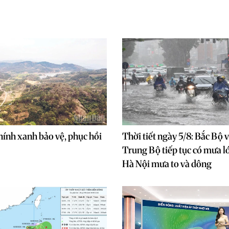
hính xanh bảo vệ, phục hồi
Thời tiết ngày 5/8: Bắc Bộ 
Trung Bộ tiếp tục có mưa l
Hà Nội mưa to và dông