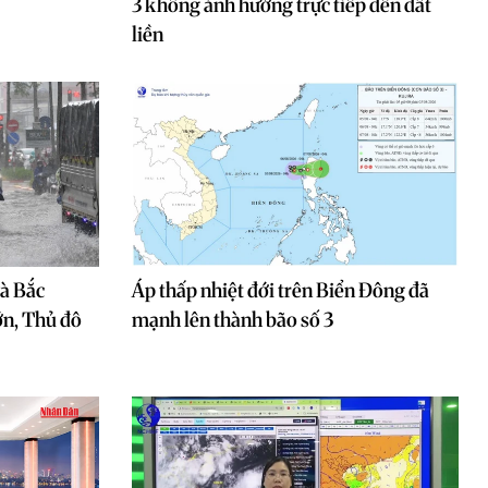
3 không ảnh hưởng trực tiếp đến đất
liền
và Bắc
Áp thấp nhiệt đới trên Biển Đông đã
ớn, Thủ đô
mạnh lên thành bão số 3