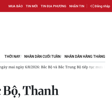
MUA BÁO
TIN MỚI
TIN ĐỊA PHƯƠNG
NHẬN TIN
Đăng nhập
THỜI NAY
NHÂN DÂN CUỐI TUẦN
NHÂN DÂN HẰNG THÁNG
 hưởng trực tiếp đến đất liền
Lũ trên sông Nậm Pàn vượt báo 
ắc Bộ, Thanh