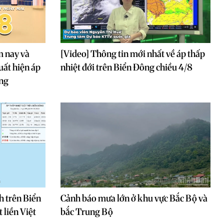
m nay và
[Video] Thông tin mới nhất về áp thấp
uất hiện áp
nhiệt đới trên Biển Đông chiều 4/8
ông
h trên Biển
Cảnh báo mưa lớn ở khu vực Bắc Bộ và
liền Việt
bắc Trung Bộ