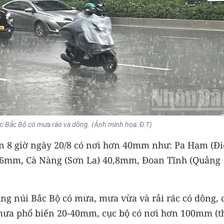
c Bắc Bộ có mưa rào và dông. (Ảnh minh họa: Đ.T)
ến 8 giờ ngày 20/8 có nơi hơn 40mm như: Pa Ham (Đ
,6mm, Cà Nàng (Sơn La) 40,8mm, Đoan Tĩnh (Quảng
ng núi Bắc Bộ có mưa, mưa vừa và rải rác có dông, 
ưa phổ biến 20-40mm, cục bộ có nơi hơn 100mm (t