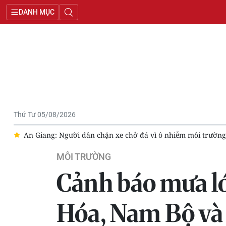
DANH MỤC
Thứ Tư 05/08/2026
 thông
[Video] Dự báo thời tiết đêm nay và ngày mai ngày 6/8/
MÔI TRƯỜNG
Cảnh báo mưa lớ
Hóa, Nam Bộ và