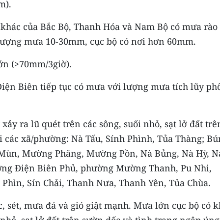
m).
c khác của Bắc Bộ, Thanh Hóa và Nam Bộ có mưa rào
i lượng mưa 10-30mm, cục bộ có nơi hơn 60mm.
ớn (>70mm/3giờ).
 Điện Biên tiếp tục có mưa với lượng mưa tích lũy ph
xảy ra lũ quét trên các sông, suối nhỏ, sạt lở đất trê
tại các xã/phường: Nà Tấu, Sính Phình, Tủa Thàng; B
 Mùn, Mường Phăng, Mường Pồn, Nà Bủng, Nà Hỳ, N
ng Điện Biên Phủ, phường Mường Thanh, Pu Nhi,
Phìn, Sín Chải, Thanh Nưa, Thanh Yên, Tủa Chùa.
, sét, mưa đá và gió giật mạnh. Mưa lớn cục bộ có 