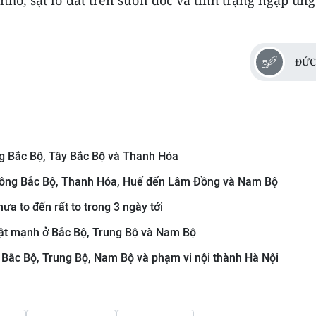
 nhỏ, sạt lở đất trên sườn dốc và tình trạng ngập úng
ĐỨC
ng Bắc Bộ, Tây Bắc Bộ và Thanh Hóa
a đông Bắc Bộ, Thanh Hóa, Huế đến Lâm Đồng và Nam Bộ
ưa to đến rất to trong 3 ngày tới
giật mạnh ở Bắc Bộ, Trung Bộ và Nam Bộ
ở Bắc Bộ, Trung Bộ, Nam Bộ và phạm vi nội thành Hà Nội