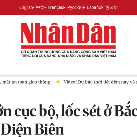
English
中文
Français
Русский
Español
한국어
2026: Bắc Bộ và Bắc Trung Bộ tiếp tục mưa lớn, bão số 3 không ảnh
n cục bộ, lốc sét ở B
 Điện Biên