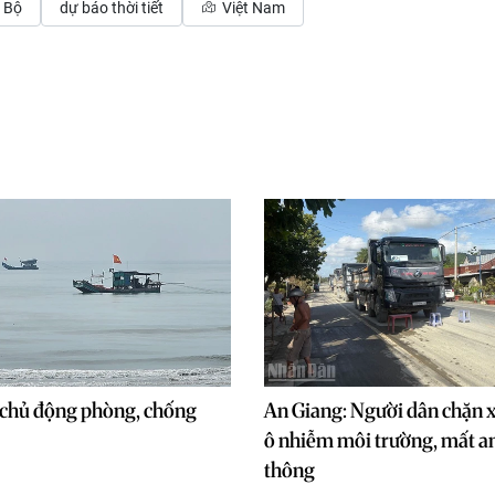
 Bộ
dự báo thời tiết
Việt Nam
chủ động phòng, chống
An Giang: Người dân chặn x
ô nhiễm môi trường, mất an
thông