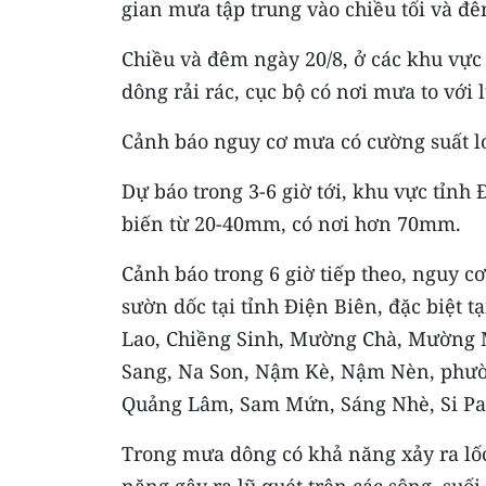
gian mưa tập trung vào chiều tối và đê
Chiều và đêm ngày 20/8, ở các khu vự
dông rải rác, cục bộ có nơi mưa to vớ
Cảnh báo nguy cơ mưa có cường suất l
Dự báo trong 3-6 giờ tới, khu vực tỉnh
biến từ 20-40mm, có nơi hơn 70mm.
Cảnh báo trong 6 giờ tiếp theo, nguy cơ 
sườn dốc tại tỉnh Điện Biên, đặc biệt 
Lao, Chiềng Sinh, Mường Chà, Mường
Sang, Na Son, Nậm Kè, Nậm Nèn, phườ
Quảng Lâm, Sam Mứn, Sáng Nhè, Si Pa 
Trong mưa dông có khả năng xảy ra lốc