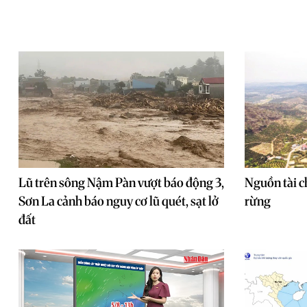
Lũ trên sông Nậm Pàn vượt báo động 3,
Nguồn tài c
Sơn La cảnh báo nguy cơ lũ quét, sạt lở
rừng
đất