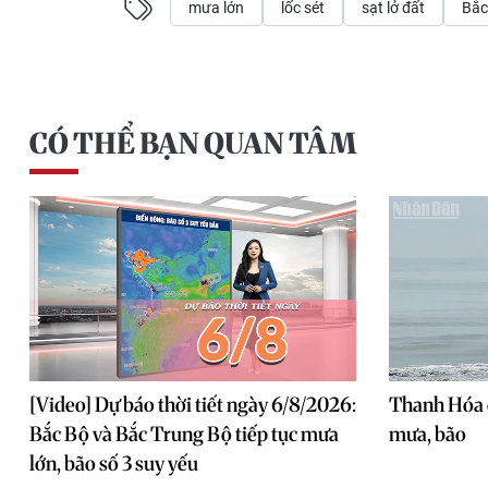
mưa lớn
lốc sét
sạt lở đất
Bắc
CÓ THỂ BẠN QUAN TÂM
[Video] Dự báo thời tiết ngày 6/8/2026:
Thanh Hóa 
Bắc Bộ và Bắc Trung Bộ tiếp tục mưa
mưa, bão
lớn, bão số 3 suy yếu