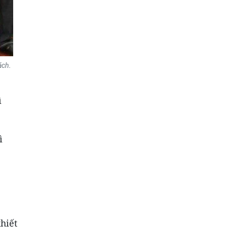
ách.
ì
ì
hiết