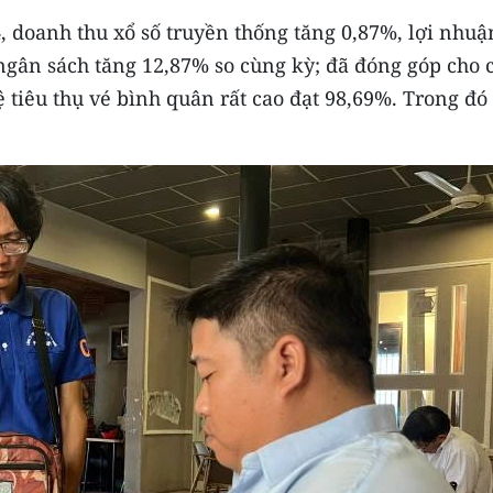
, doanh thu xổ số truyền thống tăng 0,87%, lợi nhuậ
 ngân sách tăng 12,87% so cùng kỳ; đã đóng góp cho 
lệ tiêu thụ vé bình quân rất cao đạt 98,69%. Trong đó