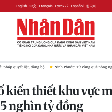
English
中文
Français
Русский
Español
한국어
tương lai
Thông qua 5 chính sách lớn xây dựng Luật giao dịc
số kiến thiết khu vực
5 nghìn tỷ đồng