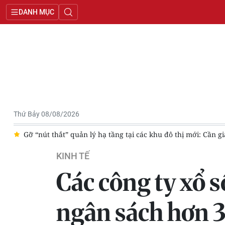
DANH MỤC
Thứ Bảy 08/08/2026
g bộ
Ninh Phước: Từ vùng quê nông nghiệp hướng đến đô thị 
KINH TẾ
Các công ty xổ 
ngân sách hơn 3