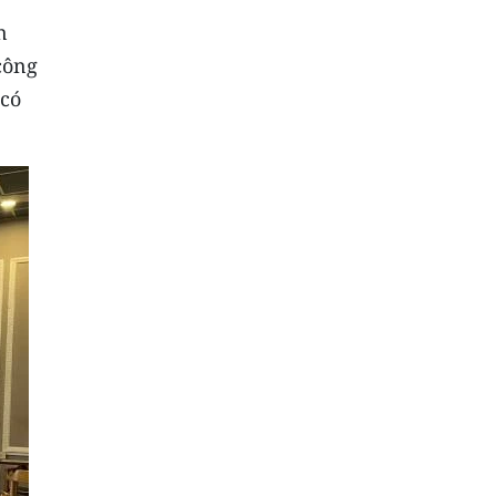
n
công
 có