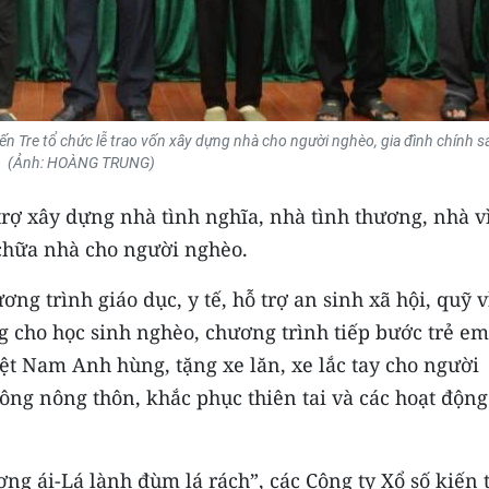
n Tre tổ chức lễ trao vốn xây dựng nhà cho người nghèo, gia đình chính s
(Ảnh: HOÀNG TRUNG)
trợ xây dựng nhà tình nghĩa, nhà tình thương, nhà v
chữa nhà cho người nghèo.
ơng trình giáo dục, y tế, hỗ trợ an sinh xã hội, quỹ v
 cho học sinh nghèo, chương trình tiếp bước trẻ em
ệt Nam Anh hùng, tặng xe lăn, xe lắc tay cho người
ông nông thôn, khắc phục thiên tai và các hoạt động
ơng ái-Lá lành đùm lá rách”, các Công ty Xổ số kiến t