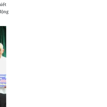
hiết
động