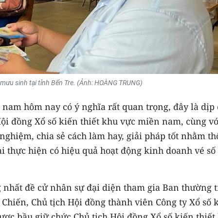
ố mưu sinh tại tỉnh Bến Tre. (Ảnh: HOÀNG TRUNG)
 nam hôm nay có ý nghĩa rất quan trọng, đây là dịp
Hội đồng Xổ số kiến thiết khu vực miền nam, cùng vớ
nghiệm, chia sẻ cách làm hay, giải pháp tốt nhằm t
ai thực hiện có hiệu quả hoạt động kinh doanh vé số
ng nhất đề cử nhân sự đại diện tham gia Ban thường 
hiến, Chủ tịch Hội đồng thành viên Công ty Xổ số 
ược bầu giữ chức Chủ tịch Hội đồng Xổ số kiến thiết