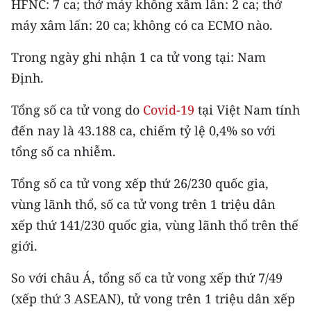
HFNC: 7 ca; thở máy không xâm lấn: 2 ca; thở
Media Pháp luật
máy xâm lấn: 20 ca; không có ca ECMO nào.
Media Du lịch
Trong ngày ghi nhận 1 ca tử vong tại: Nam
Media Thế giới
Định.
Media Thể thao
Tổng số ca tử vong do
Covid-19
tại Việt Nam tính
Media Giáo dục
đến nay là 43.188 ca, chiếm tỷ lệ 0,4% so với
tổng số ca nhiễm.
Media Y tế
Tổng số ca tử vong xếp thứ 26/230 quốc gia,
Media Khoa học - Công nghệ
vùng lãnh thổ, số ca tử vong trên 1 triệu dân
Media Môi trường
xếp thứ 141/230 quốc gia, vùng lãnh thổ trên thế
giới.
Ảnh
So với châu Á, tổng số ca tử vong xếp thứ 7/49
Infographic
(xếp thứ 3 ASEAN), tử vong trên 1 triệu dân xếp