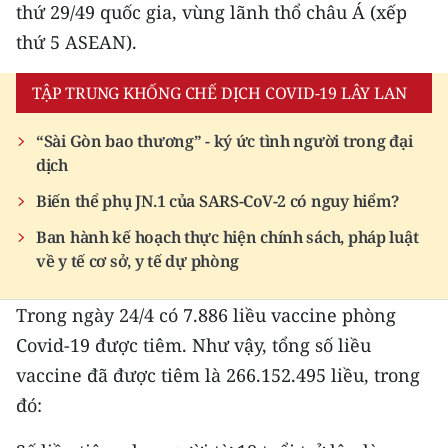
thứ 29/49 quốc gia, vùng lãnh thổ châu Á (xếp
TIN MỚI
thứ 5 ASEAN).
TIN ĐỊA PHƯƠNG
TẬP TRUNG KHỐNG CHẾ DỊCH COVID-19 LÂY LAN
Trung du và miền núi phía Bắc
“Sài Gòn bao thương” - ký ức tình người trong đại
Đồng bằng sông Hồng
dịch
Bắc Trung Bộ
Biến thể phụ JN.1 của SARS-CoV-2 có nguy hiểm?
Ban hành kế hoạch thực hiện chính sách, pháp luật
Duyên hải Nam Trung Bộ và Tây
về y tế cơ sở, y tế dự phòng
Nguyên
Đông Nam Bộ
Trong ngày 24/4 có 7.886 liều vaccine phòng
Covid-19 được tiêm. Như vậy, tổng số liều
Đồng bằng sông Cửu Long
vaccine đã được tiêm là 266.152.495 liều, trong
Chuyên trang Hà Nội
đó:
Chuyên trang TP. Hồ Chí Minh