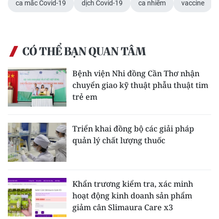
ca mắc Covid-19
dịch Covid-19
ca nhiễm
vaccine
ENGLISH
中文
CÓ THỂ BẠN QUAN TÂM
FRANÇAIS
Bệnh viện Nhi đồng Cần Thơ nhận
РУССКИЙ
chuyển giao kỹ thuật phẫu thuật tim
trẻ em
ESPAÑOL
한국어
Triển khai đồng bộ các giải pháp
quản lý chất lượng thuốc
Khẩn trương kiểm tra, xác minh
hoạt động kinh doanh sản phẩm
giảm cân Slimaura Care x3