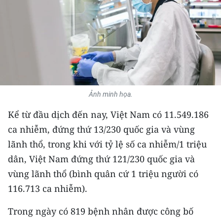
THỂ THAO
GIÁO DỤC
Y TẾ
KHOA HỌC - CÔNG NGHỆ
Ảnh minh họa.
MÔI TRƯỜNG
Kể từ đầu dịch đến nay, Việt Nam có 11.549.186
ca nhiễm, đứng thứ 13/230 quốc gia và vùng
BẠN ĐỌC
lãnh thổ, trong khi với tỷ lệ số ca nhiễm/1 triệu
KIỂM CHỨNG THÔNG TIN
dân, Việt Nam đứng thứ 121/230 quốc gia và
vùng lãnh thổ (bình quân cứ 1 triệu người có
TRI THỨC CHUYÊN SÂU
116.713 ca nhiễm).
54 DÂN TỘC VIỆT NAM
Trong ngày có 819 bệnh nhân được công bố