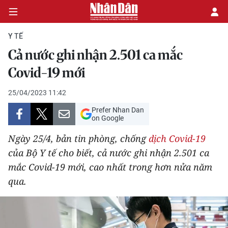
Y TẾ
Cả nước ghi nhận 2.501 ca mắc
CHÍNH TRỊ
Covid-19 mới
KINH TẾ
25/04/2023 11:42
Prefer Nhan Dan
VĂN HÓA
on Google
Ngày 25/4, bản tin phòng, chống
dịch Covid-19
XÃ HỘI
của Bộ Y tế cho biết, cả nước ghi nhận 2.501 ca
mắc Covid-19 mới, cao nhất trong hơn nửa năm
PHÁP LUẬT
qua.
DU LỊCH
THẾ GIỚI