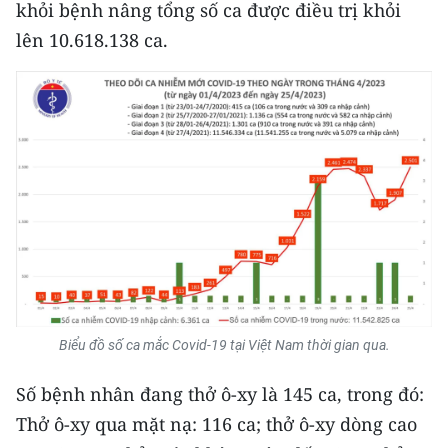
CHƯƠNG TRÌNH OCOP - MỖI XÃ
khỏi bệnh nâng tổng số ca được điều trị khỏi
MỘT SẢN PHẨM
lên 10.618.138 ca.
RADIO
MEDIA CENTER
E-Magazine
Video
Media Chính trị
Media Kinh tế
Biểu đồ số ca mắc Covid-19 tại Việt Nam thời gian qua.
Media Văn hóa
Số bệnh nhân đang thở ô-xy là 145 ca, trong đó:
Media Xã hội
Thở ô-xy qua mặt nạ: 116 ca; thở ô-xy dòng cao