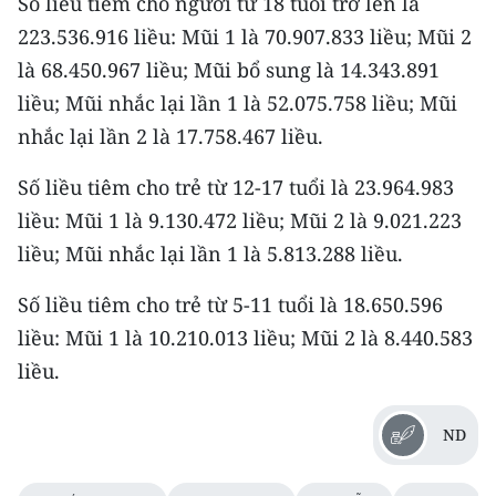
Số liều tiêm cho người từ 18 tuổi trở lên là
223.536.916 liều: Mũi 1 là 70.907.833 liều; Mũi 2
CHUYÊN ĐỀ
là 68.450.967 liều; Mũi bổ sung là 14.343.891
CÁC CHUYÊN TRANG
liều; Mũi nhắc lại lần 1 là 52.075.758 liều; Mũi
nhắc lại lần 2 là 17.758.467 liều.
VỀ BÁO NHÂN DÂN
Số liều tiêm cho trẻ từ 12-17 tuổi là 23.964.983
liều: Mũi 1 là 9.130.472 liều; Mũi 2 là 9.021.223
THỜI NAY
liều; Mũi nhắc lại lần 1 là 5.813.288 liều.
NHÂN DÂN CUỐI TUẦN
Số liều tiêm cho trẻ từ 5-11 tuổi là 18.650.596
NHÂN DÂN HẰNG THÁNG
liều: Mũi 1 là 10.210.013 liều; Mũi 2 là 8.440.583
liều.
MUA BÁO
ND
ĐỌC BÁO IN