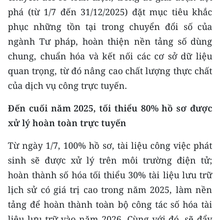
CHƯƠNG TRÌNH OCOP - MỖI XÃ
phá (từ 1/7 đến 31/12/2025) đặt mục tiêu khắc
MỘT SẢN PHẨM
phục những tồn tại trong chuyển đổi số của
ngành Tư pháp, hoàn thiện nền tảng số dùng
RADIO
chung, chuẩn hóa và kết nối các cơ sở dữ liệu
quan trọng, từ đó nâng cao chất lượng thực chất
MEDIA CENTER
của dịch vụ công trực tuyến.
E-Magazine
Đến cuối năm 2025, tối thiểu 80% hồ sơ được
Video
xử lý hoàn toàn trực tuyến
Media Chính trị
Từ ngày 1/7, 100% hồ sơ, tài liệu công việc phát
Media Kinh tế
sinh sẽ được xử lý trên môi trường điện tử;
hoàn thành số hóa tối thiểu 30% tài liệu lưu trữ
Media Văn hóa
lịch sử có giá trị cao trong năm 2025, làm nền
Media Xã hội
tảng để hoàn thành toàn bộ công tác số hóa tài
liệu lưu trữ vào năm 2026. Cùng với đó, sẽ đẩy