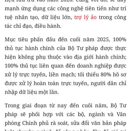
Media Pháp luật
mạnh ứng dụng các công nghệ tiên tiến như trí
Media Du lịch
tuệ nhân tạo, dữ liệu lớn,
trợ lý ảo
trong công
tác chỉ đạo, điều hành.
Media Thế giới
Mục tiêu phấn đấu đến cuối năm 2025, 100%
Media Thể thao
thủ tục hành chính của Bộ Tư pháp được thực
Media Giáo dục
hiện không phụ thuộc vào địa giới hành chính;
100% thủ tục liên quan đến doanh nghiệp được
Media Y tế
xử lý trực tuyến, liền mạch; tối thiểu 80% hồ sơ
Media Khoa học - Công nghệ
được xử lý hoàn toàn trực tuyến, người dân chỉ
nhập dữ liệu một lần.
Media Môi trường
Trong giai đoạn từ nay đến cuối năm, Bộ Tư
Ảnh
pháp sẽ phối hợp với các bộ, ngành và Văn
Infographic
phòng Chính phủ rà soát, sửa đổi văn bản pháp