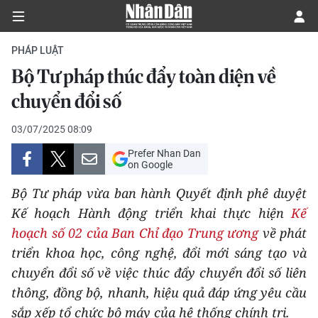
PHÁP LUẬT
Bộ Tư pháp thúc đẩy toàn diện về
CHÍNH TRỊ
chuyển đổi số
KINH TẾ
03/07/2025 08:09
Prefer Nhan Dan
VĂN HÓA
on Google
Bộ Tư pháp vừa ban hành Quyết định phê duyệt
XÃ HỘI
Kế hoạch Hành động triển khai thực hiện
Kế
hoạch số 02 của Ban Chỉ đạo Trung ương
về phát
PHÁP LUẬT
triển khoa học, công nghệ, đổi mới sáng tạo và
DU LỊCH
chuyển đổi số về việc thúc đẩy chuyển đổi số liên
thông, đồng bộ, nhanh, hiệu quả đáp ứng yêu cầu
THẾ GIỚI
sắp xếp tổ chức bộ máy của hệ thống chính trị.