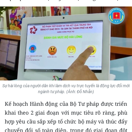
THỂ THAO
GIÁO DỤC
Y TẾ
KHOA HỌC - CÔNG NGHỆ
MÔI TRƯỜNG
BẠN ĐỌC
Sự hài lòng của người dân khi làm dịch vụ trực tuyến là động lực đổi mới
KIỂM CHỨNG THÔNG TIN
ngành tư pháp. (Ảnh: Đỗ Nhẫn)
Kế hoạch Hành động của Bộ Tư pháp được triển
TRI THỨC CHUYÊN SÂU
khai theo 2 giai đoạn với mục tiêu rõ ràng, phù
54 DÂN TỘC VIỆT NAM
hợp yêu cầu sắp xếp tổ chức bộ máy và thúc đẩy
chuyển đổi số toàn diện, trong đó giai đoạn đột