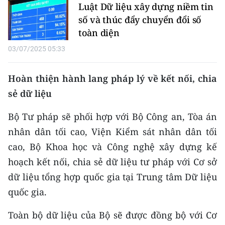
Luật Dữ liệu xây dựng niềm tin
ENGLISH
số và thúc đẩy chuyển đổi số
中文
toàn diện
03/07/2025 05:33
FRANÇAIS
Hoàn thiện hành lang pháp lý về kết nối, chia
РУССКИЙ
sẻ dữ liệu
ESPAÑOL
Bộ Tư pháp sẽ phối hợp với Bộ Công an, Tòa án
한국어
nhân dân tối cao, Viện Kiểm sát nhân dân tối
cao, Bộ Khoa học và Công nghệ xây dựng kế
hoạch kết nối, chia sẻ dữ liệu tư pháp với Cơ sở
dữ liệu tổng hợp quốc gia tại Trung tâm Dữ liệu
quốc gia.
Toàn bộ dữ liệu của Bộ sẽ được đồng bộ với Cơ