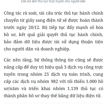
Cán bộ làm thủ tục trực tuyến cho người dân.
CHUYÊN ĐỀ
Công tác rà soát, tái cấu trúc thủ tục hành chính
chuyển từ giấy sang điện tử sẽ được hoàn thành
CÁC CHUYÊN TRANG
trước ngày 20/12. Bộ tiếp tục đẩy mạnh số hóa
hồ sơ, kết quả giải quyết thủ tục hành chính,
VỀ BÁO NHÂN DÂN
bảo đảm dữ liệu được tái sử dụng thuận tiện
cho người dân và doanh nghiệp.
THỜI NAY
Các nền tảng, hệ thống thông tin cũng sẽ được
NHÂN DÂN CUỐI TUẦN
nâng cấp để duy trì hiệu quả 3 dịch vụ công trực
NHÂN DÂN HẰNG THÁNG
tuyến trong nhóm 25 dịch vụ toàn trình, cung
cấp các dịch vụ nhóm 982 với tối thiểu 1.000 hồ
MUA BÁO
sơ/năm và triển khai nhóm 1.139 thủ tục có
ĐỌC BÁO IN
thành phần hồ sơ thay thế bằng dữ liệu điện tử.