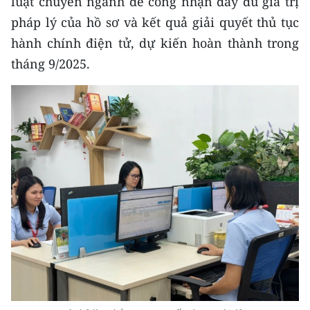
luật chuyên ngành để công nhận đầy đủ giá trị
TIN MỚI
pháp lý của hồ sơ và kết quả giải quyết thủ tục
hành chính điện tử, dự kiến hoàn thành trong
TIN ĐỊA PHƯƠNG
tháng 9/2025.
Trung du và miền núi phía Bắc
Đồng bằng sông Hồng
Bắc Trung Bộ
Duyên hải Nam Trung Bộ và Tây
Nguyên
Đông Nam Bộ
Đồng bằng sông Cửu Long
Chuyên trang Hà Nội
Chuyên trang TP. Hồ Chí Minh