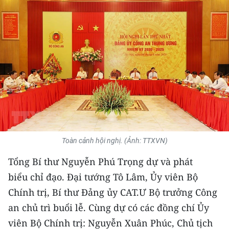
THỂ THAO
GIÁO DỤC
Y TẾ
KHOA HỌC - CÔNG NGHỆ
MÔI TRƯỜNG
BẠN ĐỌC
Toàn cảnh hội nghị. (Ảnh: TTXVN)
KIỂM CHỨNG THÔNG TIN
Tổng Bí thư Nguyễn Phú Trọng dự và phát
biểu chỉ đạo. Đại tướng Tô Lâm, Ủy viên Bộ
TRI THỨC CHUYÊN SÂU
Chính trị, Bí thư Đảng ủy CAT.Ư Bộ trưởng Công
an chủ trì buổi lễ. Cùng dự có các đồng chí Ủy
54 DÂN TỘC VIỆT NAM
viên Bộ Chính trị: Nguyễn Xuân Phúc, Chủ tịch