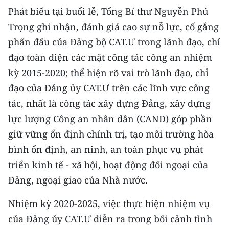
Media Pháp luật
Phát biểu tại buổi lễ, Tổng Bí thư Nguyễn Phú
Trọng ghi nhận, đánh giá cao sự nỗ lực, cố gắng
Media Du lịch
phấn đấu của Đảng bộ CAT.Ư trong lãnh đạo, chỉ
Media Thế giới
đạo toàn diện các mặt công tác công an nhiệm
Media Thể thao
kỳ 2015-2020; thể hiện rõ vai trò lãnh đạo, chỉ
đạo của Đảng ủy CAT.Ư trên các lĩnh vực công
Media Giáo dục
tác, nhất là công tác xây dựng Đảng, xây dựng
Media Y tế
lực lượng Công an nhân dân (CAND) góp phần
giữ vững ổn định chính trị, tạo môi trường hòa
Media Khoa học - Công nghệ
bình ổn định, an ninh, an toàn phục vụ phát
Media Môi trường
triển kinh tế - xã hội, hoạt động đối ngoại của
Đảng, ngoại giao của Nhà nước.
Ảnh
Nhiệm kỳ 2020-2025, việc thực hiện nhiệm vụ
Infographic
của Đảng ủy CAT.Ư diễn ra trong bối cảnh tình