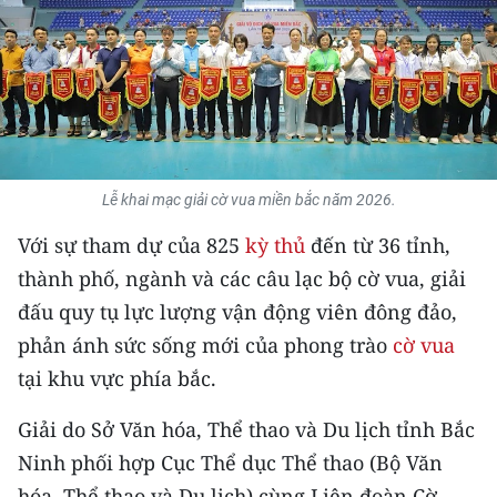
THỂ THAO
GIÁO DỤC
Y TẾ
KHOA HỌC - CÔNG NGHỆ
Lễ khai mạc giải cờ vua miền bắc năm 2026.
MÔI TRƯỜNG
Với sự tham dự của 825
kỳ thủ
đến từ 36 tỉnh,
thành phố, ngành và các câu lạc bộ cờ vua, giải
BẠN ĐỌC
đấu quy tụ lực lượng vận động viên đông đảo,
phản ánh sức sống mới của phong trào
cờ vua
KIỂM CHỨNG THÔNG TIN
tại khu vực phía bắc.
TRI THỨC CHUYÊN SÂU
Giải do Sở Văn hóa, Thể thao và Du lịch tỉnh Bắc
54 DÂN TỘC VIỆT NAM
Ninh phối hợp Cục Thể dục Thể thao (Bộ Văn
hóa, Thể thao và Du lịch) cùng Liên đoàn Cờ