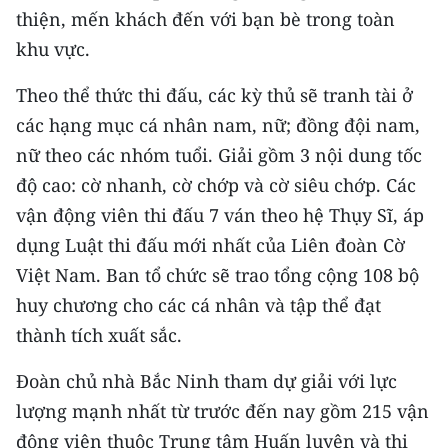
thiện, mến khách đến với bạn bè trong toàn
TIN MỚI
khu vực.
TIN ĐỊA PHƯƠNG
Theo thể thức thi đấu, các kỳ thủ sẽ tranh tài ở
Trung du và miền núi phía Bắc
các hạng mục cá nhân nam, nữ; đồng đội nam,
nữ theo các nhóm tuổi. Giải gồm 3 nội dung tốc
Đồng bằng sông Hồng
độ cao: cờ nhanh, cờ chớp và cờ siêu chớp. Các
Bắc Trung Bộ
vận động viên thi đấu 7 ván theo hệ Thụy Sĩ, áp
dụng Luật thi đấu mới nhất của Liên đoàn Cờ
Duyên hải Nam Trung Bộ và Tây
Nguyên
Việt Nam. Ban tổ chức sẽ trao tổng cộng 108 bộ
huy chương cho các cá nhân và tập thể đạt
Đông Nam Bộ
thành tích xuất sắc.
Đồng bằng sông Cửu Long
Đoàn chủ nhà Bắc Ninh tham dự giải với lực
Chuyên trang Hà Nội
lượng mạnh nhất từ trước đến nay gồm 215 vận
động viên thuộc Trung tâm Huấn luyện và thi
Chuyên trang TP. Hồ Chí Minh