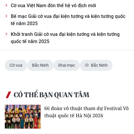
ENGLISH
Cờ vua Việt Nam đón thế hệ vô địch mới
Bế mạc Giải cờ vua đại kiện tướng và kiện tướng quốc
中文
tế năm 2025
FRANÇAIS
Khởi tranh Giải cờ vua đại kiện tướng và kiện tướng
quốc tế năm 2025
РУССКИЙ
ESPAÑOL
Cờ vua
Bắc Ninh
khai mạc
Bắc Ninh
한국어
CÓ THỂ BẠN QUAN TÂM
66 đoàn võ thuật tham dự Festival Võ
thuật quốc tế Hà Nội 2026