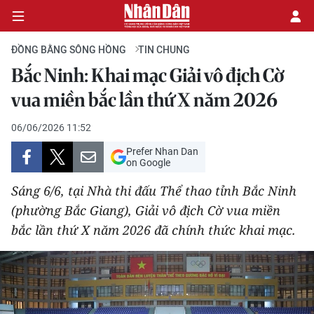
ĐỒNG BẰNG SÔNG HỒNG
TIN CHUNG
Bắc Ninh: Khai mạc Giải vô địch Cờ
CHÍNH TRỊ
vua miền bắc lần thứ X năm 2026
KINH TẾ
06/06/2026 11:52
Prefer Nhan Dan
VĂN HÓA
on Google
Sáng 6/6, tại Nhà thi đấu Thể thao tỉnh Bắc Ninh
XÃ HỘI
(phường Bắc Giang), Giải vô địch Cờ vua miền
bắc lần thứ X năm 2026 đã chính thức khai mạc.
PHÁP LUẬT
DU LỊCH
THẾ GIỚI