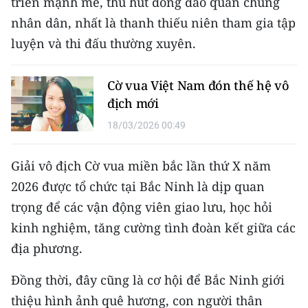
triển mạnh mẽ, thu hút đông đảo quần chúng
Media Pháp luật
nhân dân, nhất là thanh thiếu niên tham gia tập
Media Du lịch
luyện và thi đấu thường xuyên.
Media Thế giới
Cờ vua Việt Nam đón thế hệ vô
Media Thể thao
địch mới
Media Giáo dục
18/03/2026 00:49
Media Y tế
Giải vô địch Cờ vua miền bắc lần thứ X năm
2026 được tổ chức tại Bắc Ninh là dịp quan
Media Khoa học - Công nghệ
trọng để các vận động viên giao lưu, học hỏi
Media Môi trường
kinh nghiệm, tăng cường tình đoàn kết giữa các
địa phương.
Ảnh
Infographic
Đồng thời, đây cũng là cơ hội để Bắc Ninh giới
thiệu hình ảnh quê hương, con người thân