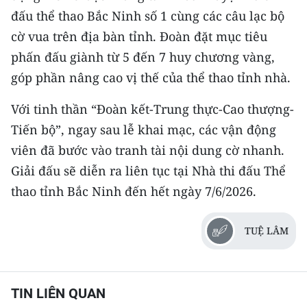
đấu thể thao Bắc Ninh số 1 cùng các câu lạc bộ
CHUYÊN ĐỀ
cờ vua trên địa bàn tỉnh. Đoàn đặt mục tiêu
phấn đấu giành từ 5 đến 7 huy chương vàng,
CÁC CHUYÊN TRANG
góp phần nâng cao vị thế của thể thao tỉnh nhà.
VỀ BÁO NHÂN DÂN
Với tinh thần “Đoàn kết-Trung thực-Cao thượng-
Tiến bộ”, ngay sau lễ khai mạc, các vận động
THỜI NAY
viên đã bước vào tranh tài nội dung cờ nhanh.
Giải đấu sẽ diễn ra liên tục tại Nhà thi đấu Thể
NHÂN DÂN CUỐI TUẦN
thao tỉnh Bắc Ninh đến hết ngày 7/6/2026.
NHÂN DÂN HẰNG THÁNG
TUỆ LÂM
MUA BÁO
ĐỌC BÁO IN
TIN LIÊN QUAN