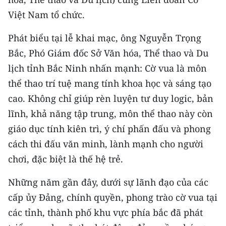
CHƯƠNG TRÌNH OCOP - MỖI XÃ
Việt Nam tổ chức.
MỘT SẢN PHẨM
Phát biểu tại lễ khai mạc, ông Nguyễn Trọng
RADIO
Bắc, Phó Giám đốc Sở Văn hóa, Thể thao và Du
lịch tỉnh Bắc Ninh nhấn mạnh: Cờ vua là môn
MEDIA CENTER
thể thao trí tuệ mang tính khoa học và sáng tạo
E-Magazine
cao. Không chỉ giúp rèn luyện tư duy logic, bản
lĩnh, khả năng tập trung, môn thể thao này còn
Video
giáo dục tính kiên trì, ý chí phấn đấu và phong
Media Chính trị
cách thi đấu văn minh, lành mạnh cho người
chơi, đặc biệt là thế hệ trẻ.
Media Kinh tế
Những năm gần đây, dưới sự lãnh đạo của các
Media Văn hóa
cấp ủy Đảng, chính quyền, phong trào cờ vua tại
Media Xã hội
các tỉnh, thành phố khu vực phía bắc đã phát