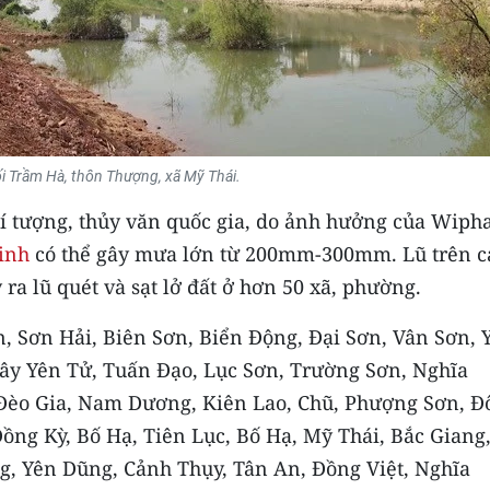
ối Trầm Hà, thôn Thượng, xã Mỹ Thái.
í tượng, thủy văn quốc gia, do ảnh hưởng của Wipha
inh
có thể gây mưa lớn từ 200mm-300mm. Lũ trên c
 ra lũ quét và sạt lở đất ở hơn 50 xã, phường.
n, Sơn Hải, Biên Sơn, Biển Động, Đại Sơn, Vân Sơn, 
ây Yên Tử, Tuấn Đạo, Lục Sơn, Trường Sơn, Nghĩa
Đèo Gia, Nam Dương, Kiên Lao, Chũ, Phượng Sơn, Đ
ồng Kỳ, Bố Hạ, Tiên Lục, Bố Hạ, Mỹ Thái, Bắc Giang
g, Yên Dũng, Cảnh Thụy, Tân An, Đồng Việt, Nghĩa