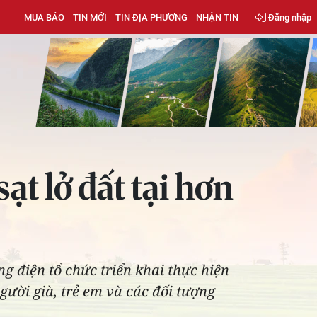
MUA BÁO
TIN MỚI
TIN ĐỊA PHƯƠNG
NHẬN TIN
Đăng nhập
ạt lở đất tại hơn
g điện tổ chức triển khai thực hiện
ười già, trẻ em và các đối tượng