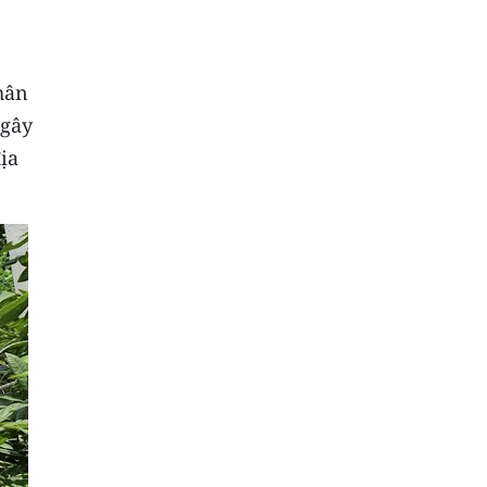
nhân
 gây
địa