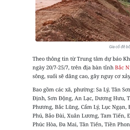
Gia cố đê b
Theo thông tin từ Trung tâm dự báo Kh
ngày 20/7-25/7, trên địa bàn tỉnh
Bắc N
sông, suối sẽ dâng cao, gây nguy cơ xảy
Bao gồm các xã, phường: Sa Lý, Tân Sơ
Định, Sơn Động, An Lạc, Dương Hưu, T
Phương, Bắc Lũng, Cẩm Lý, Lục Ngạn, 
Phú, Bảo Đài, Xuân Lương, Tam Tiến, Đ
Phúc Hòa, Đa Mai, Tân Tiến, Tiền Phon