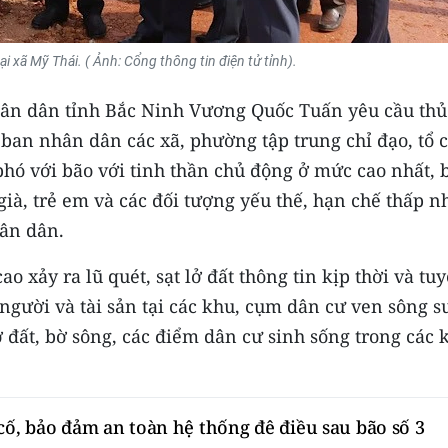
tại xã Mỹ Thái. ( Ảnh: Cổng thông tin điện tử tỉnh).
nhân dân tỉnh Bắc Ninh Vương Quốc Tuấn yêu cầu thủ
 ban nhân dân các xã, phường tập trung chỉ đạo, tổ 
phó với bão với tinh thần chủ động ở mức cao nhất, 
ià, trẻ em và các đối tượng yếu thế, hạn chế thấp n
hân dân.
o xảy ra lũ quét, sạt lở đất thông tin kịp thời và tu
gười và tài sản tại các khu, cụm dân cư ven sông su
ở đất, bờ sông, các điểm dân cư sinh sống trong các 
cố, bảo đảm an toàn hệ thống đê điều sau bão số 3