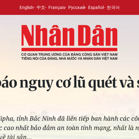
English
中文
Français
Русский
Español
한국어
o nguy cơ lũ quét và s
pha, tỉnh Bắc Ninh đã liên tiếp ban hành các côn
 cao nhất bảo đảm an toàn tính mạng, nhất là ng
 về tài sản…