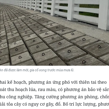
An đã được làm mới, gia cố xong trước mùa mưa lũ.
hai kế hoạch, phương án ứng phó với thiên tai theo
soát thu hoạch lúa, rau màu, có phương án bảo vệ sả
khu công nghiệp. Tăng cường phương án phòng, chố
iải tỏa cây có nguy cơ gãy, đổ. Bố trí lực lượng, phư