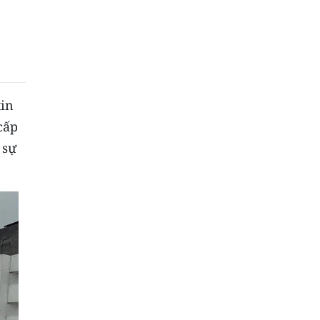
tin
cấp
 sự