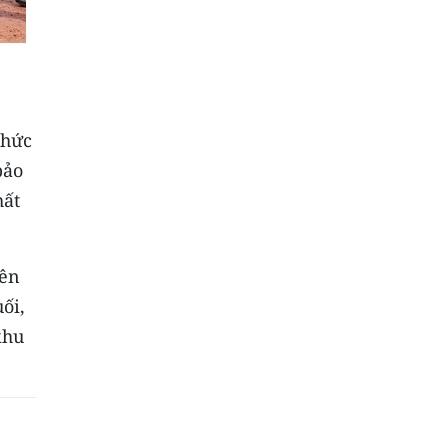
chức
bảo
hất
yên
ối,
khu