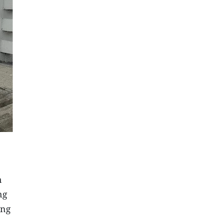
n
ng
ơng