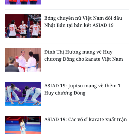
CHUYÊN ĐỀ
Bóng chuyền nữ Việt Nam đối đầu
Nhật Bản tại bán kết ASIAD 19
CÁC CHUYÊN TRANG
VỀ BÁO NHÂN DÂN
Đinh Thị Hương mang về Huy
chương Đồng cho karate Việt Nam
THỜI NAY
NHÂN DÂN CUỐI TUẦN
ASIAD 19: Jujitsu mang về thêm 1
NHÂN DÂN HẰNG THÁNG
Huy chương Đồng
MUA BÁO
ĐỌC BÁO IN
ASIAD 19: Các võ sĩ karate xuất trận