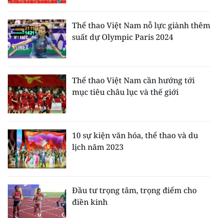
Media Pháp luật
Media Du lịch
Thể thao Việt Nam nỗ lực giành thêm
suất dự Olympic Paris 2024
Media Thế giới
Media Thể thao
Thể thao Việt Nam cần hướng tới
Media Giáo dục
mục tiêu châu lục và thế giới
Media Y tế
Media Khoa học - Công nghệ
10 sự kiện văn hóa, thể thao và du
lịch năm 2023
Media Môi trường
Ảnh
Đầu tư trọng tâm, trọng điểm cho
Infographic
điền kinh