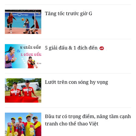
THỂ THAO
Tăng tốc trước giờ G
GIÁO DỤC
Y TẾ
5 giải đấu & 1 đích đến
KHOA HỌC - CÔNG NGHỆ
MÔI TRƯỜNG
BẠN ĐỌC
Lướt trên con sóng hy vọng
KIỂM CHỨNG THÔNG TIN
TRI THỨC CHUYÊN SÂU
Đầu tư có trọng điểm, nâng tầm cạnh
tranh cho thể thao Việt
54 DÂN TỘC VIỆT NAM