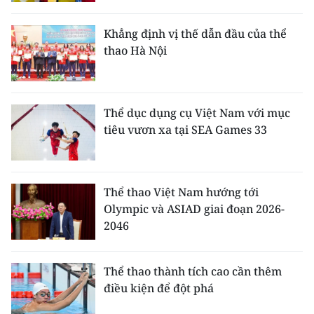
CHƯƠNG TRÌNH OCOP - MỖI XÃ
MỘT SẢN PHẨM
Khẳng định vị thế dẫn đầu của thể
thao Hà Nội
RADIO
MEDIA CENTER
Thể dục dụng cụ Việt Nam với mục
tiêu vươn xa tại SEA Games 33
E-Magazine
Video
Thể thao Việt Nam hướng tới
Media Chính trị
Olympic và ASIAD giai đoạn 2026-
2046
Media Kinh tế
Media Văn hóa
Thể thao thành tích cao cần thêm
điều kiện để đột phá
Media Xã hội