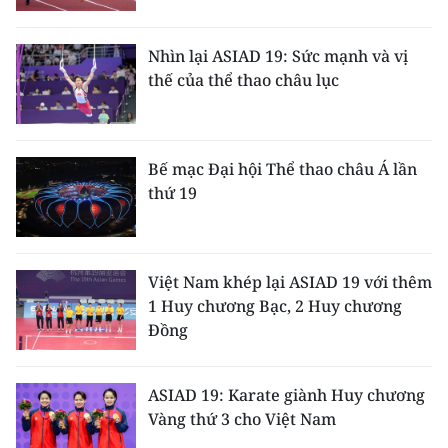
TIN MỚI
Nhìn lại ASIAD 19: Sức mạnh và vị
TIN ĐỊA PHƯƠNG
thế của thể thao châu lục
Trung du và miền núi phía Bắc
Đồng bằng sông Hồng
Bế mạc Đại hội Thể thao châu Á lần
thứ 19
Bắc Trung Bộ
Duyên hải Nam Trung Bộ và Tây
Nguyên
Việt Nam khép lại ASIAD 19 với thêm
1 Huy chương Bạc, 2 Huy chương
Đông Nam Bộ
Đồng
Đồng bằng sông Cửu Long
ASIAD 19: Karate giành Huy chương
Chuyên trang Hà Nội
Vàng thứ 3 cho Việt Nam
Chuyên trang TP. Hồ Chí Minh