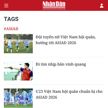
TAGS
#ASIAD
CHÍNH TRỊ
Đội tuyển nữ Việt Nam hội quân,
hướng tới ASIAD 2026
KINH TẾ
VĂN HÓA
Đi tìm nhịp bắn vinh quang
XÃ HỘI
PHÁP LUẬT
DU LỊCH
U23 Việt Nam hội quân chuẩn bị cho
ASIAD 2026
THẾ GIỚI