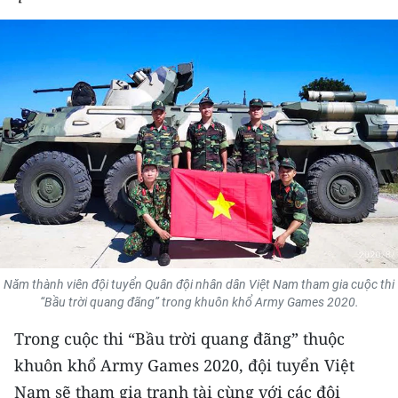
THỂ THAO
GIÁO DỤC
Y TẾ
KHOA HỌC - CÔNG NGHỆ
MÔI TRƯỜNG
BẠN ĐỌC
KIỂM CHỨNG THÔNG TIN
Năm thành viên đội tuyển Quân đội nhân dân Việt Nam tham gia cuộc thi
“Bầu trời quang đãng” trong khuôn khổ Army Games 2020.
TRI THỨC CHUYÊN SÂU
Trong cuộc thi “Bầu trời quang đãng” thuộc
54 DÂN TỘC VIỆT NAM
khuôn khổ Army Games 2020, đội tuyển Việt
Nam sẽ tham gia tranh tài cùng với các đội