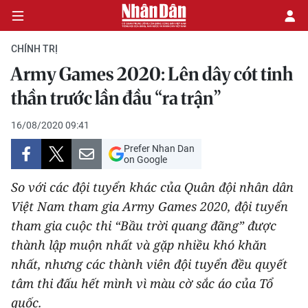
CHÍNH TRỊ
Army Games 2020: Lên dây cót tinh
CHÍNH TRỊ
thần trước lần đầu “ra trận”
KINH TẾ
16/08/2020 09:41
Prefer Nhan Dan
VĂN HÓA
on Google
So với các đội tuyển khác của Quân đội nhân dân
XÃ HỘI
Việt Nam tham gia Army Games 2020, đội tuyển
tham gia cuộc thi “Bầu trời quang đãng” được
PHÁP LUẬT
thành lập muộn nhất và gặp nhiều khó khăn
DU LỊCH
nhất, nhưng các thành viên đội tuyển đều quyết
tâm thi đấu hết mình vì màu cờ sắc áo của Tổ
THẾ GIỚI
quốc.