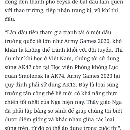
động đến thành phố Yeysk để bắt đầu làm quen
với thao trường, tiếp nhận trang bị, vũ khí thi
CHUYÊN ĐỀ
đấu.
CÁC CHUYÊN TRANG
“Lần đầu tiên tham gia tranh tài ở một đấu
trường quốc tế lớn như Army Games 2020, khó
VỀ BÁO NHÂN DÂN
khăn là không thể tránh khỏi với đội tuyển. Thí
dụ như khi học ở Việt Nam, chúng tôi sử dụng
THỜI NAY
súng AK47 còn tại Học viện Phòng không Lục
NHÂN DÂN CUỐI TUẦN
quân Smolensk là AK74. Army Games 2020 lại
quy định phải sử dụng AK12. Đây là loại súng
NHÂN DÂN HẰNG THÁNG
trường tấn công thế hệ mới có khả năng thực
MUA BÁO
chiến tốt nhất của Nga hiện nay. Thầy giáo Nga
đã phải lập bảng so sánh để giúp chúng tôi biết
ĐỌC BÁO IN
được điểm giống và khác nhau giữa các loại
súng trên, từ đó có thể áp dụng trong cuộc thi”,