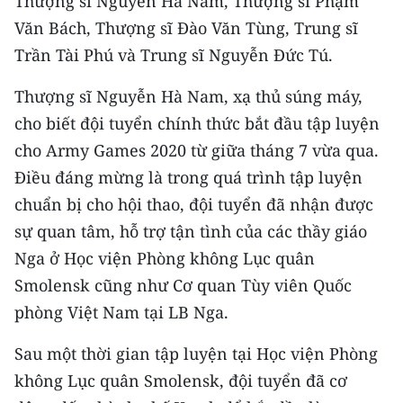
Thượng sĩ Nguyễn Hà Nam, Thượng sĩ Phạm
TIN MỚI
Văn Bách, Thượng sĩ Đào Văn Tùng, Trung sĩ
Trần Tài Phú và Trung sĩ Nguyễn Đức Tú.
TIN ĐỊA PHƯƠNG
Thượng sĩ Nguyễn Hà Nam, xạ thủ súng máy,
Trung du và miền núi phía Bắc
cho biết đội tuyển chính thức bắt đầu tập luyện
Đồng bằng sông Hồng
cho Army Games 2020 từ giữa tháng 7 vừa qua.
Điều đáng mừng là trong quá trình tập luyện
Bắc Trung Bộ
chuẩn bị cho hội thao, đội tuyển đã nhận được
Duyên hải Nam Trung Bộ và Tây
sự quan tâm, hỗ trợ tận tình của các thầy giáo
Nguyên
Nga ở Học viện Phòng không Lục quân
Đông Nam Bộ
Smolensk cũng như Cơ quan Tùy viên Quốc
phòng Việt Nam tại LB Nga.
Đồng bằng sông Cửu Long
Sau một thời gian tập luyện tại Học viện Phòng
Chuyên trang Hà Nội
không Lục quân Smolensk, đội tuyển đã cơ
Chuyên trang TP. Hồ Chí Minh