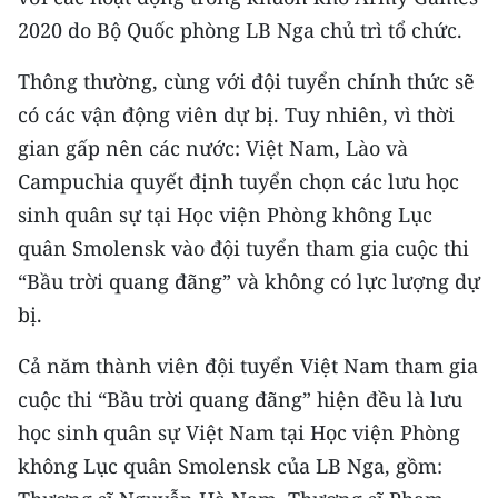
Media Pháp luật
2020 do Bộ Quốc phòng LB Nga chủ trì tổ chức.
Media Du lịch
Thông thường, cùng với đội tuyển chính thức sẽ
Media Thế giới
có các vận động viên dự bị. Tuy nhiên, vì thời
gian gấp nên các nước: Việt Nam, Lào và
Media Thể thao
Campuchia quyết định tuyển chọn các lưu học
Media Giáo dục
sinh quân sự tại Học viện Phòng không Lục
quân Smolensk vào đội tuyển tham gia cuộc thi
Media Y tế
“Bầu trời quang đãng” và không có lực lượng dự
Media Khoa học - Công nghệ
bị.
Media Môi trường
Cả năm thành viên đội tuyển Việt Nam tham gia
cuộc thi “Bầu trời quang đãng” hiện đều là lưu
Ảnh
học sinh quân sự Việt Nam tại Học viện Phòng
Infographic
không Lục quân Smolensk của LB Nga, gồm: