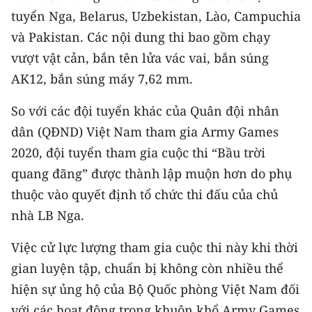
CHƯƠNG TRÌNH OCOP - MỖI XÃ
tuyển Nga, Belarus, Uzbekistan, Lào, Campuchia
MỘT SẢN PHẨM
và Pakistan. Các nội dung thi bao gồm chạy
vượt vật cản, bắn tên lửa vác vai, bắn súng
RADIO
AK12, bắn súng máy 7,62 mm.
MEDIA CENTER
So với các đội tuyển khác của Quân đội nhân
dân (QĐND) Việt Nam tham gia Army Games
E-Magazine
2020, đội tuyển tham gia cuộc thi “Bầu trời
Video
quang đãng” được thành lập muộn hơn do phụ
thuộc vào quyết định tổ chức thi đấu của chủ
Media Chính trị
nhà LB Nga.
Media Kinh tế
Việc cử lực lượng tham gia cuộc thi này khi thời
Media Văn hóa
gian luyện tập, chuẩn bị không còn nhiều thể
Media Xã hội
hiện sự ủng hộ của Bộ Quốc phòng Việt Nam đối
với các hoạt động trong khuôn khổ Army Games