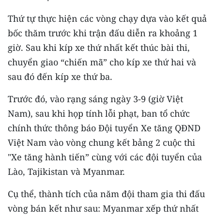
TIN MỚI
Thứ tự thực hiện các vòng chạy dựa vào kết quả
TIN ĐỊA PHƯƠNG
bốc thăm trước khi trận đấu diễn ra khoảng 1
giờ. Sau khi kíp xe thứ nhất kết thúc bài thi,
Trung du và miền núi phía Bắc
chuyển giao “chiến mã” cho kíp xe thứ hai và
sau đó đến kíp xe thứ ba.
Đồng bằng sông Hồng
Bắc Trung Bộ
Trước đó, vào rạng sáng ngày 3-9 (giờ Việt
Nam), sau khi họp tính lỗi phạt, ban tổ chức
Duyên hải Nam Trung Bộ và Tây
chính thức thông báo Đội tuyển Xe tăng QĐND
Nguyên
Việt Nam vào vòng chung kết bảng 2 cuộc thi
Đông Nam Bộ
"Xe tăng hành tiến” cùng với các đội tuyển của
Lào, Tajikistan và Myanmar.
Đồng bằng sông Cửu Long
Cụ thể, thành tích của năm đội tham gia thi đấu
Chuyên trang Hà Nội
vòng bán kết như sau: Myanmar xếp thứ nhất
Chuyên trang TP. Hồ Chí Minh