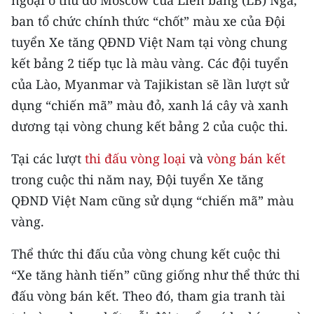
ngoại ô thủ đô Moscow của Liên bang (LB) Nga,
CHƯƠNG TRÌNH OCOP - MỖI XÃ
ban tổ chức chính thức “chốt” màu xe của Đội
MỘT SẢN PHẨM
tuyển Xe tăng QĐND Việt Nam tại vòng chung
kết bảng 2 tiếp tục là màu vàng. Các đội tuyển
RADIO
của Lào, Myanmar và Tajikistan sẽ lần lượt sử
MEDIA CENTER
dụng “chiến mã” màu đỏ, xanh lá cây và xanh
dương tại vòng chung kết bảng 2 của cuộc thi.
E-Magazine
Tại các lượt
thi đấu vòng loại
và
vòng bán kết
Video
trong cuộc thi năm nay, Đội tuyển Xe tăng
Media Chính trị
QĐND Việt Nam cũng sử dụng “chiến mã” màu
vàng.
Media Kinh tế
Thể thức thi đấu của vòng chung kết cuộc thi
Media Văn hóa
“Xe tăng hành tiến” cũng giống như thể thức thi
Media Xã hội
đấu vòng bán kết. Theo đó, tham gia tranh tài