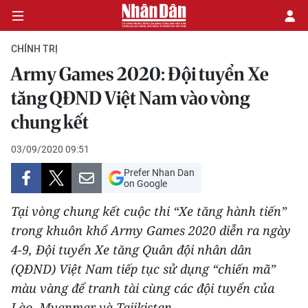
CHÍNH TRỊ
Army Games 2020: Đội tuyển Xe
CHÍNH TRỊ
tăng QĐND Việt Nam vào vòng
chung kết
KINH TẾ
03/09/2020 09:51
VĂN HÓA
Prefer Nhan Dan
on Google
XÃ HỘI
Tại vòng chung kết cuộc thi “Xe tăng hành tiến”
PHÁP LUẬT
trong khuôn khổ Army Games 2020 diễn ra ngày
4-9, Đội tuyển Xe tăng Quân đội nhân dân
DU LỊCH
(QĐND) Việt Nam tiếp tục sử dụng “chiến mã”
màu vàng để tranh tài cùng các đội tuyển của
THẾ GIỚI
Lào, Myanmar và Tajikistan.