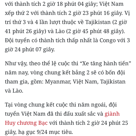
với thành tích 2 giờ 18 phút 04 giây; Việt Nam
xếp thứ 2 với thành tích 2 giờ 23 phút 16 giây. Vị
CHUYÊN ĐỀ
trí thứ 3 và 4 lần lượt thuộc về Tajikistan (2 giờ
CÁC CHUYÊN TRANG
41 phút 26 giây) và Lào (2 giờ 45 phút 48 giây).
Đội tuyển có thành tích thấp nhất là Congo với 3
VỀ BÁO NHÂN DÂN
giờ 24 phút 07 giây.
THỜI NAY
Như vậy, theo thể lệ cuộc thi “Xe tăng hành tiến”
năm nay, vòng chung kết bảng 2 sẽ có bốn đội
NHÂN DÂN CUỐI TUẦN
tham gia, gồm: Myanmar, Việt Nam, Tajikistan
và Lào.
NHÂN DÂN HẰNG THÁNG
Tại vòng chung kết cuộc thi năm ngoái, đội
MUA BÁO
tuyển Việt Nam đã thi đấu xuất sắc và
giành
ĐỌC BÁO IN
Huy chương Bạc
với thành tích 2 giờ 24 phút 25
giây, hạ gục 9/24 mục tiêu.