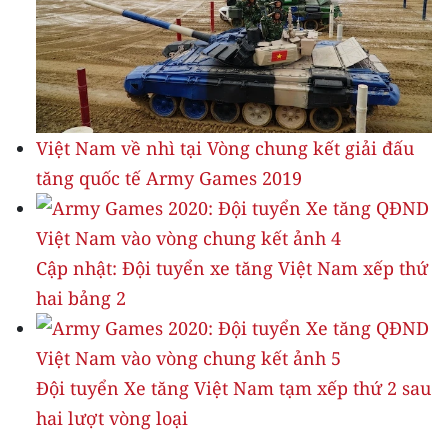
Việt Nam về nhì tại Vòng chung kết giải đấu
tăng quốc tế Army Games 2019
Cập nhật: Đội tuyển xe tăng Việt Nam xếp thứ
hai bảng 2
Đội tuyển Xe tăng Việt Nam tạm xếp thứ 2 sau
hai lượt vòng loại