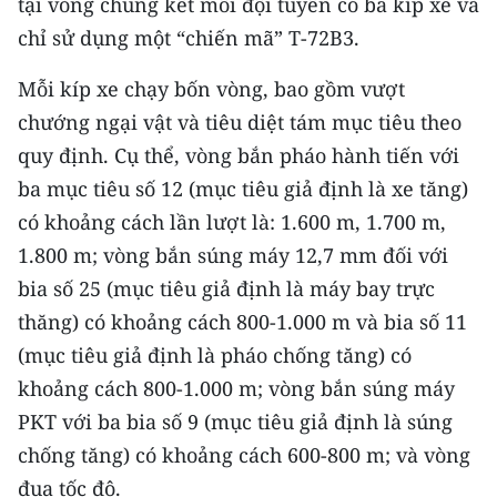
tại vòng chung kết mỗi đội tuyển có ba kíp xe và
Media Pháp luật
chỉ sử dụng một “chiến mã” T-72B3.
Media Du lịch
Mỗi kíp xe chạy bốn vòng, bao gồm vượt
Media Thế giới
chướng ngại vật và tiêu diệt tám mục tiêu theo
quy định. Cụ thể, vòng bắn pháo hành tiến với
Media Thể thao
ba mục tiêu số 12 (mục tiêu giả định là xe tăng)
Media Giáo dục
có khoảng cách lần lượt là: 1.600 m, 1.700 m,
Media Y tế
1.800 m; vòng bắn súng máy 12,7 mm đối với
bia số 25 (mục tiêu giả định là máy bay trực
Media Khoa học - Công nghệ
thăng) có khoảng cách 800-1.000 m và bia số 11
Media Môi trường
(mục tiêu giả định là pháo chống tăng) có
khoảng cách 800-1.000 m; vòng bắn súng máy
Ảnh
PKT với ba bia số 9 (mục tiêu giả định là súng
Infographic
chống tăng) có khoảng cách 600-800 m; và vòng
đua tốc độ.