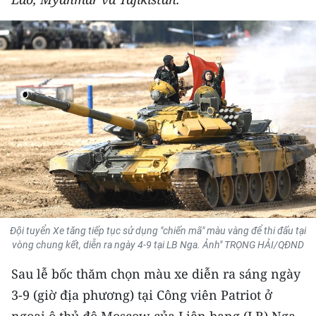
THỂ THAO
GIÁO DỤC
Y TẾ
KHOA HỌC - CÔNG NGHỆ
MÔI TRƯỜNG
BẠN ĐỌC
KIỂM CHỨNG THÔNG TIN
Đội tuyển Xe tăng tiếp tục sử dụng "chiến mã" màu vàng để thi đấu tại
vòng chung kết, diễn ra ngày 4-9 tại LB Nga. Ảnh" TRỌNG HẢI/QĐND
TRI THỨC CHUYÊN SÂU
Sau lễ bốc thăm chọn màu xe diễn ra sáng ngày
54 DÂN TỘC VIỆT NAM
3-9 (giờ địa phương) tại Công viên Patriot ở