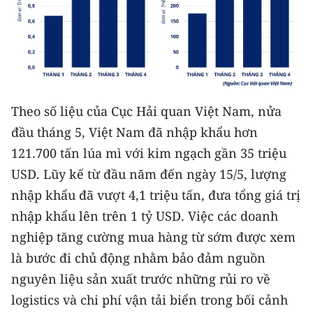
CHUYÊN ĐỀ
CÁC CHUYÊN TRANG
VỀ BÁO NHÂN DÂN
Theo số liệu của Cục Hải quan Việt Nam, nửa
đầu tháng 5, Việt Nam đã nhập khẩu hơn
THỜI NAY
121.700 tấn lúa mì với kim ngạch gần 35 triệu
USD. Lũy kế từ đầu năm đến ngày 15/5, lượng
NHÂN DÂN CUỐI TUẦN
nhập khẩu đã vượt 4,1 triệu tấn, đưa tổng giá trị
NHÂN DÂN HẰNG THÁNG
nhập khẩu lên trên 1 tỷ USD. Việc các doanh
nghiệp tăng cường mua hàng từ sớm được xem
MUA BÁO
là bước đi chủ động nhằm bảo đảm nguồn
ĐỌC BÁO IN
nguyên liệu sản xuất trước những rủi ro về
logistics và chi phí vận tải biển trong bối cảnh