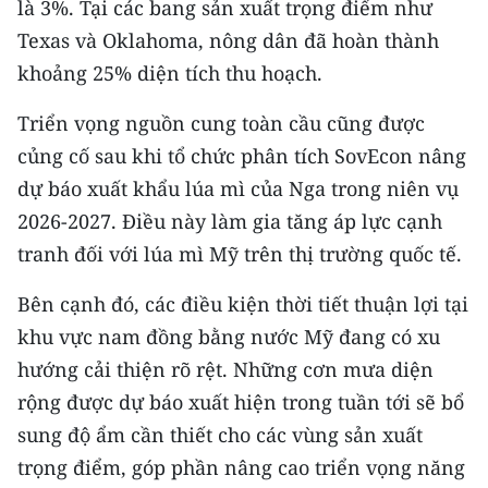
là 3%. Tại các bang sản xuất trọng điểm như
CHƯƠNG TRÌNH OCOP - MỖI XÃ
MỘT SẢN PHẨM
Texas và Oklahoma, nông dân đã hoàn thành
khoảng 25% diện tích thu hoạch.
RADIO
Triển vọng nguồn cung toàn cầu cũng được
củng cố sau khi tổ chức phân tích SovEcon nâng
MEDIA CENTER
dự báo xuất khẩu lúa mì của Nga trong niên vụ
E-Magazine
2026-2027. Điều này làm gia tăng áp lực cạnh
tranh đối với lúa mì Mỹ trên thị trường quốc tế.
Video
Bên cạnh đó, các điều kiện thời tiết thuận lợi tại
Media Chính trị
khu vực nam đồng bằng nước Mỹ đang có xu
Media Kinh tế
hướng cải thiện rõ rệt. Những cơn mưa diện
rộng được dự báo xuất hiện trong tuần tới sẽ bổ
Media Văn hóa
sung độ ẩm cần thiết cho các vùng sản xuất
Media Xã hội
trọng điểm, góp phần nâng cao triển vọng năng