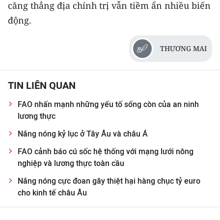
căng thẳng địa chính trị vẫn tiềm ẩn nhiều biến
ENGLISH
động.
中文
THƯƠNG MAI
FRANÇAIS
РУССКИЙ
TIN LIÊN QUAN
ESPAÑOL
FAO nhấn mạnh những yếu tố sống còn của an ninh
lương thực
한국어
Nắng nóng kỷ lục ở Tây Âu và châu Á
FAO cảnh báo cú sốc hệ thống với mạng lưới nông
nghiệp và lương thực toàn cầu
Nắng nóng cực đoan gây thiệt hại hàng chục tỷ euro
cho kinh tế châu Âu