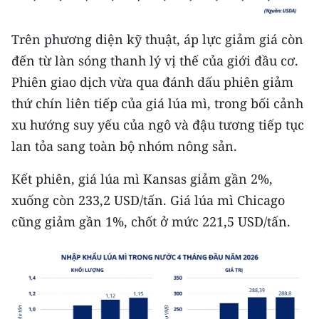
TIN MỚI
Trên phương diện kỹ thuật, áp lực giảm giá còn
TIN ĐỊA PHƯƠNG
đến từ làn sóng thanh lý vị thế của giới đầu cơ.
Trung du và miền núi phía Bắc
Phiên giao dịch vừa qua đánh dấu phiên giảm
thứ chín liên tiếp của giá lúa mì, trong bối cảnh
Đồng bằng sông Hồng
xu hướng suy yếu của ngô và đậu tương tiếp tục
Bắc Trung Bộ
lan tỏa sang toàn bộ nhóm nông sản.
Duyên hải Nam Trung Bộ và Tây
Kết phiên, giá lúa mì Kansas giảm gần 2%,
Nguyên
xuống còn 233,2 USD/tấn. Giá lúa mì Chicago
cũng giảm gần 1%, chốt ở mức 221,5 USD/tấn.
Đông Nam Bộ
Đồng bằng sông Cửu Long
Chuyên trang Hà Nội
Chuyên trang TP. Hồ Chí Minh