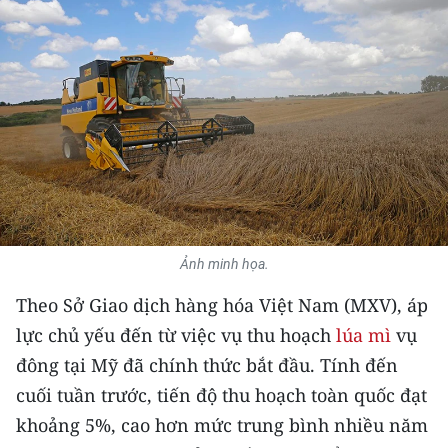
THỂ THAO
GIÁO DỤC
Y TẾ
KHOA HỌC - CÔNG NGHỆ
MÔI TRƯỜNG
BẠN ĐỌC
Ảnh minh họa.
Theo Sở Giao dịch hàng hóa Việt Nam (MXV), áp
KIỂM CHỨNG THÔNG TIN
lực chủ yếu đến từ việc vụ thu hoạch
lúa mì
vụ
TRI THỨC CHUYÊN SÂU
đông tại Mỹ đã chính thức bắt đầu. Tính đến
cuối tuần trước, tiến độ thu hoạch toàn quốc đạt
54 DÂN TỘC VIỆT NAM
khoảng 5%, cao hơn mức trung bình nhiều năm