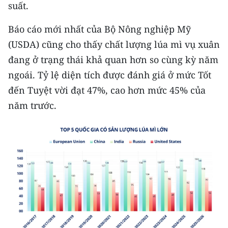
Media Pháp luật
suất.
Media Du lịch
Báo cáo mới nhất của Bộ Nông nghiệp Mỹ
(USDA) cũng cho thấy chất lượng lúa mì vụ xuân
Media Thế giới
đang ở trạng thái khả quan hơn so cùng kỳ năm
Media Thể thao
ngoái. Tỷ lệ diện tích được đánh giá ở mức Tốt
đến Tuyệt vời đạt 47%, cao hơn mức 45% của
Media Giáo dục
năm trước.
Media Y tế
Media Khoa học - Công nghệ
Media Môi trường
Ảnh
Infographic