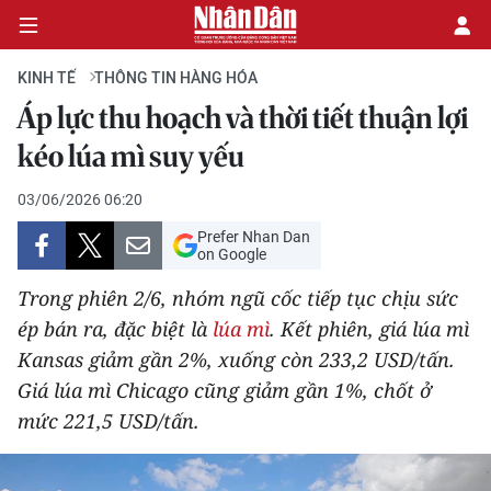
KINH TẾ
THÔNG TIN HÀNG HÓA
Áp lực thu hoạch và thời tiết thuận lợi
CHÍNH TRỊ
kéo lúa mì suy yếu
KINH TẾ
03/06/2026 06:20
Prefer Nhan Dan
VĂN HÓA
on Google
Trong phiên 2/6, nhóm ngũ cốc tiếp tục chịu sức
XÃ HỘI
ép bán ra, đặc biệt là
lúa mì
. Kết phiên, giá lúa mì
Kansas giảm gần 2%, xuống còn 233,2 USD/tấn.
PHÁP LUẬT
Giá lúa mì Chicago cũng giảm gần 1%, chốt ở
DU LỊCH
mức 221,5 USD/tấn.
THẾ GIỚI