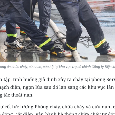
ng án chữa cháy, cứu nạn, cứu hộ tại khu vực trụ sở chính Công ty Điện 
tập, tình huống giả định xảy ra cháy tại phòng Serv
ạch điện, ngọn lửa sau đó lan sang các khu vực lân
g tác thoát nạn.
sự cố, lực lượng Phòng cháy, chữa cháy và cứu nạn, 
o động, cắt điện, vận hành hệ thống chữa cháy tự độ