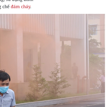
g chế
đám cháy
.