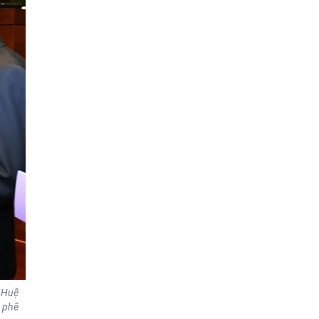
 Huệ
 phê