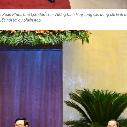
 Xuân Phúc, Chủ tịch Quốc hội Vương Đình Huệ cùng các đồng chí lãnh 
uốc hội tới dự phiên họp.