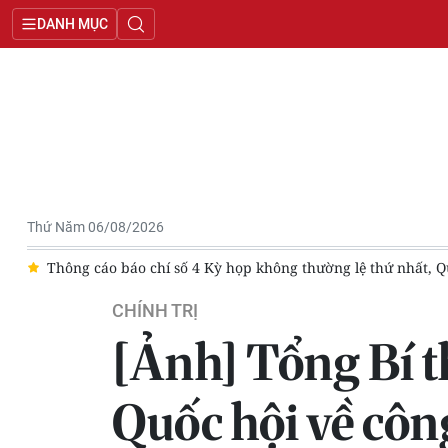
DANH MỤC
Thứ Năm 06/08/2026
hóa XVI
Tăng cường đối thoại, tháo gỡ khó khăn cho người la
CHÍNH TRỊ
[Ảnh] Tổng Bí 
Quốc hội về côn