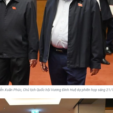
ễn Xuân Phúc, Chủ tịch Quốc hội Vương Đình Huệ dự phiên họp sáng 21/