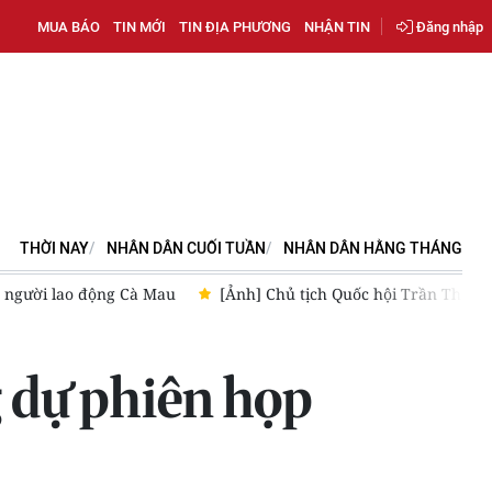
MUA BÁO
TIN MỚI
TIN ĐỊA PHƯƠNG
NHẬN TIN
Đăng nhập
THỜI NAY
NHÂN DÂN CUỐI TUẦN
NHÂN DÂN HẰNG THÁNG
ại sứ Hoa Kỳ, Đại sứ Malaysia
[Video] Đề xuất định vị Quảng 
 dự phiên họp