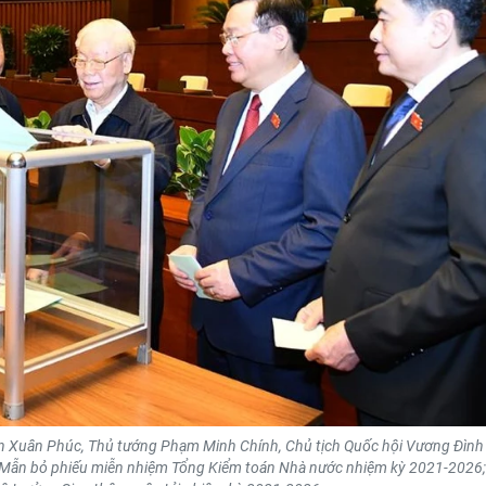
n Xuân Phúc, Thủ tướng Phạm Minh Chính, Chủ tịch Quốc hội Vương Đình
 Mẫn bỏ phiếu miễn nhiệm Tổng Kiểm toán Nhà nước nhiệm kỳ 2021-2026;