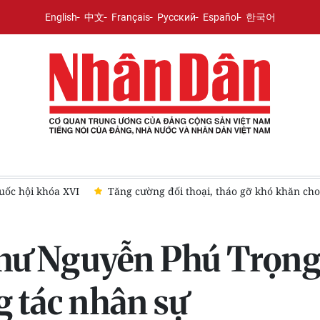
English
中文
Français
Русский
Español
한국어
o động Cà Mau
[Ảnh] Chủ tịch Quốc hội Trần Thanh Mẫn tiếp Đ
thư Nguyễn Phú Trọng
g tác nhân sự