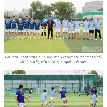
CHUYÊN ĐỀ
CÁC CHUYÊN TRANG
VỀ BÁO NHÂN DÂN
THỜI NAY
Đội Đoàn Thanh niên-Hội lưu học sinh Việt Nam tại Bắc Kinh thi đấu
NHÂN DÂN CUỐI TUẦN
với đội cán bộ, viên chức Đại sứ quán Việt Nam.
NHÂN DÂN HẰNG THÁNG
MUA BÁO
ĐỌC BÁO IN