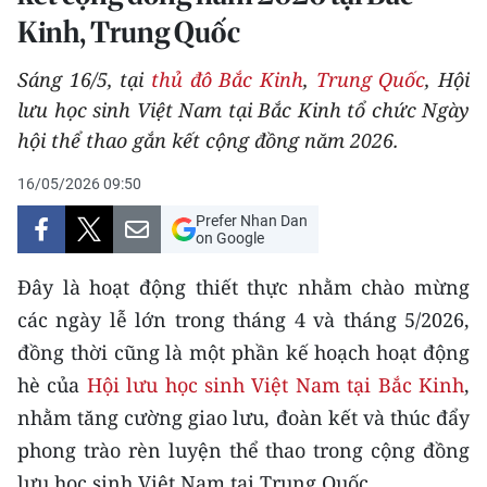
Kinh, Trung Quốc
THỂ THAO
Sáng 16/5, tại
thủ đô Bắc Kinh
,
Trung Quốc
, Hội
GIÁO DỤC
lưu học sinh Việt Nam tại Bắc Kinh tổ chức Ngày
Y TẾ
hội thể thao gắn kết cộng đồng năm 2026.
KHOA HỌC - CÔNG NGHỆ
16/05/2026 09:50
Prefer Nhan Dan
MÔI TRƯỜNG
on Google
Đây là hoạt động thiết thực nhằm chào mừng
BẠN ĐỌC
các ngày lễ lớn trong tháng 4 và tháng 5/2026,
KIỂM CHỨNG THÔNG TIN
đồng thời cũng là một phần kế hoạch hoạt động
hè của
Hội lưu học sinh Việt Nam tại Bắc Kinh
,
TRI THỨC CHUYÊN SÂU
nhằm tăng cường giao lưu, đoàn kết và thúc đẩy
54 DÂN TỘC VIỆT NAM
phong trào rèn luyện thể thao trong cộng đồng
lưu học sinh Việt Nam tại Trung Quốc.