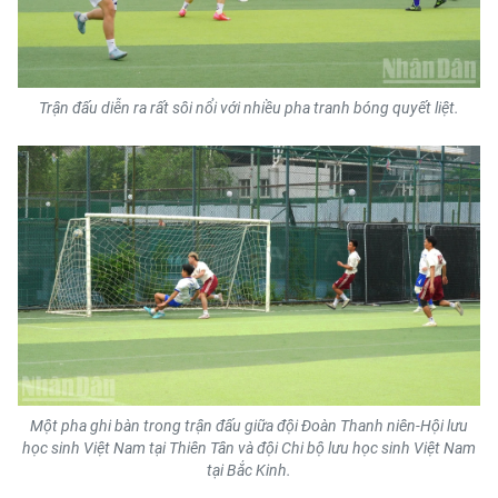
ENGLISH
中文
Trận đấu diễn ra rất sôi nổi với nhiều pha tranh bóng quyết liệt.
FRANÇAIS
РУССКИЙ
ESPAÑOL
한국어
Một pha ghi bàn trong trận đấu giữa đội Đoàn Thanh niên-Hội lưu
học sinh Việt Nam tại Thiên Tân và đội Chi bộ lưu học sinh Việt Nam
tại Bắc Kinh.