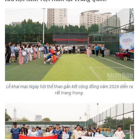
CHƯƠNG TRÌNH OCOP - MỖI XÃ
MỘT SẢN PHẨM
RADIO
MEDIA CENTER
E-Magazine
Video
Media Chính trị
Lễ khai mạc Ngày hội thể thao gắn kết cộng đồng năm 2026 diễn ra
rất trang trọng.
Media Kinh tế
Media Văn hóa
Media Xã hội