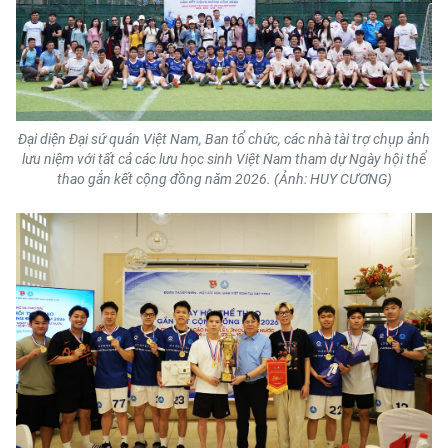
Đại diện Đại sứ quán Việt Nam, Ban tổ chức, các nhà tài trợ chụp ảnh
lưu niệm với tất cả các lưu học sinh Việt Nam tham dự Ngày hội thể
thao gắn kết cộng đồng năm 2026. (Ảnh: HUY CƯƠNG)