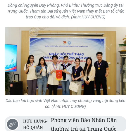
Đồng chí Nguyễn Duy Phóng, Phó Bí thư Thường trực Đảng ủy tại
Trung Quốc, Tham tán Đại sứ quán Việt Nam thay mặt Ban tổ chức
trao Cup cho đội vô địch. (Ảnh: HUY CƯƠNG)
Các bạn lưu học sinh Việt Nam nhận huy chương vàng nội dung kéo
co. (Ảnh: HUY CƯƠNG)
Phóng viên Báo Nhân Dân
HỮU HƯNG-
HỒ QUÂN
thường trú tại Trung Quốc