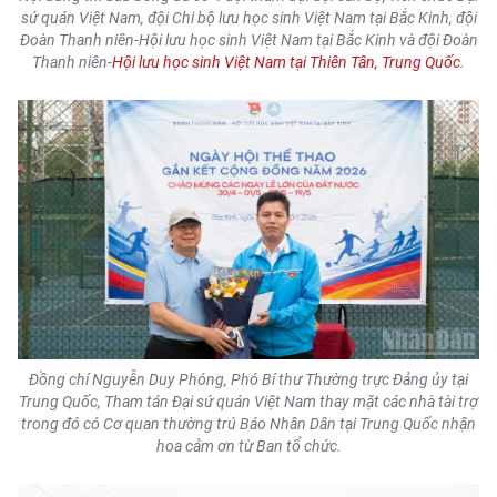
sứ quán Việt Nam, đội Chi bộ lưu học sinh Việt Nam tại Bắc Kinh, đội
TIN MỚI
Đoàn Thanh niên-Hội lưu học sinh Việt Nam tại Bắc Kinh và đội Đoàn
Thanh niên-
Hội lưu học sinh Việt Nam tại Thiên Tân, Trung Quốc
.
TIN ĐỊA PHƯƠNG
Trung du và miền núi phía Bắc
Đồng bằng sông Hồng
Bắc Trung Bộ
Duyên hải Nam Trung Bộ và Tây
Nguyên
Đông Nam Bộ
Đồng chí Nguyễn Duy Phóng, Phó Bí thư Thường trực Đảng ủy tại
Đồng bằng sông Cửu Long
Trung Quốc, Tham tán Đại sứ quán Việt Nam thay mặt các nhà tài trợ
trong đó có Cơ quan thường trú Báo Nhân Dân tại Trung Quốc nhận
Chuyên trang Hà Nội
hoa cảm ơn từ Ban tổ chức.
Chuyên trang TP. Hồ Chí Minh