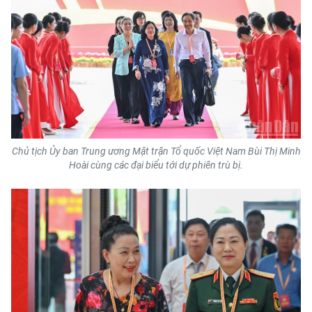
Media Pháp luật
Media Du lịch
Media Thế giới
Media Thể thao
Media Giáo dục
Chủ tịch Ủy ban Trung ương Mặt trận Tổ quốc Việt Nam Bùi Thị Minh
Media Y tế
Hoài cùng các đại biểu tới dự phiên trù bị.
Media Khoa học - Công nghệ
Media Môi trường
Ảnh
Infographic