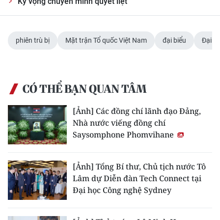
Kỳ vọng chuyển mình quyết liệt
phiên trù bị
Mặt trận Tổ quốc Việt Nam
đại biểu
Đại hộ
CÓ THỂ BẠN QUAN TÂM
[Ảnh] Các đồng chí lãnh đạo Đảng,
Nhà nước viếng đồng chí
Saysomphone Phomvihane
[Ảnh] Tổng Bí thư, Chủ tịch nước Tô
Lâm dự Diễn đàn Tech Connect tại
Đại học Công nghệ Sydney