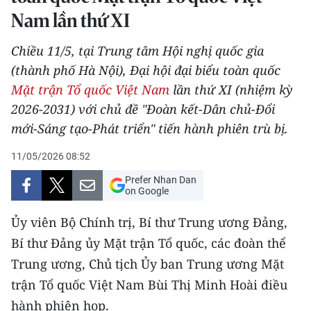
Nam lần thứ XI
THỂ THAO
Chiều 11/5, tại Trung tâm Hội nghị quốc gia
GIÁO DỤC
(thành phố Hà Nội), Đại hội đại biểu toàn quốc
Y TẾ
Mặt trận Tổ quốc Việt Nam
lần thứ XI (nhiệm kỳ
2026-2031) với chủ đề "Đoàn kết-Dân chủ-Đổi
KHOA HỌC - CÔNG NGHỆ
mới-Sáng tạo-Phát triển" tiến hành phiên trù bị.
MÔI TRƯỜNG
11/05/2026 08:52
Prefer Nhan Dan
BẠN ĐỌC
on Google
KIỂM CHỨNG THÔNG TIN
Ủy viên Bộ Chính trị, Bí thư Trung ương Đảng,
Bí thư Đảng ủy Mặt trận Tổ quốc, các đoàn thể
TRI THỨC CHUYÊN SÂU
Trung ương, Chủ tịch Ủy ban Trung ương Mặt
54 DÂN TỘC VIỆT NAM
trận Tổ quốc Việt Nam Bùi Thị Minh Hoài điều
hành phiên họp.