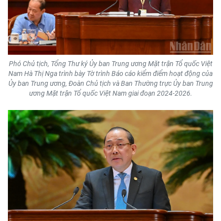
Phó Chủ tịch, Tổng Thư ký Ủy ban Trung ương Mặt trận Tổ quốc Việt
Nam Hà Thị Nga trình bày Tờ trình Báo cáo kiểm điểm hoạt động của
Ủy ban Trung ương, Đoàn Chủ tịch và Ban Thường trực Ủy ban Trung
ương Mặt trận Tổ quốc Việt Nam giai đoạn 2024-2026.