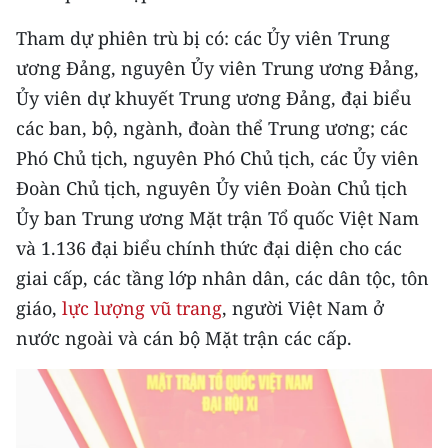
CHƯƠNG TRÌNH OCOP - MỖI XÃ
MỘT SẢN PHẨM
Tham dự phiên trù bị có: các Ủy viên Trung
ương Đảng, nguyên Ủy viên Trung ương Đảng,
Ủy viên dự khuyết Trung ương Đảng, đại biểu
RADIO
các ban, bộ, ngành, đoàn thể Trung ương; các
MEDIA CENTER
Phó Chủ tịch, nguyên Phó Chủ tịch, các Ủy viên
Đoàn Chủ tịch, nguyên Ủy viên Đoàn Chủ tịch
E-Magazine
Ủy ban Trung ương Mặt trận Tổ quốc Việt Nam
Video
và 1.136 đại biểu chính thức đại diện cho các
giai cấp, các tầng lớp nhân dân, các dân tộc, tôn
Media Chính trị
giáo,
lực lượng vũ trang
, người Việt Nam ở
Media Kinh tế
nước ngoài và cán bộ Mặt trận các cấp.
Media Văn hóa
Media Xã hội