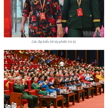
TIN MỚI
TIN ĐỊA PHƯƠNG
Trung du và miền núi phía Bắc
Đồng bằng sông Hồng
Các đại biểu tới dự phiên trù bị.
Bắc Trung Bộ
Duyên hải Nam Trung Bộ và Tây
Nguyên
Đông Nam Bộ
Đồng bằng sông Cửu Long
Chuyên trang Hà Nội
Chuyên trang TP. Hồ Chí Minh