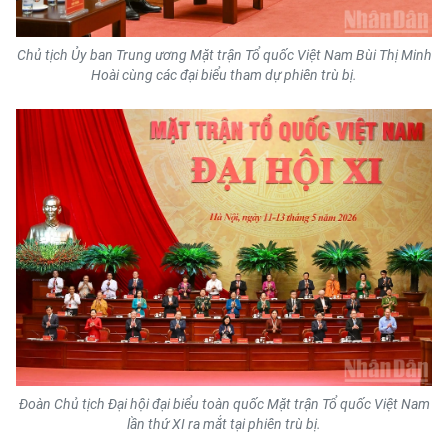
CHUYÊN ĐỀ
Chủ tịch Ủy ban Trung ương Mặt trận Tổ quốc Việt Nam Bùi Thị Minh
Hoài cùng các đại biểu tham dự phiên trù bị.
CÁC CHUYÊN TRANG
VỀ BÁO NHÂN DÂN
THỜI NAY
NHÂN DÂN CUỐI TUẦN
NHÂN DÂN HẰNG THÁNG
MUA BÁO
ĐỌC BÁO IN
Đoàn Chủ tịch Đại hội đại biểu toàn quốc Mặt trận Tổ quốc Việt Nam
lần thứ XI ra mắt tại phiên trù bị.