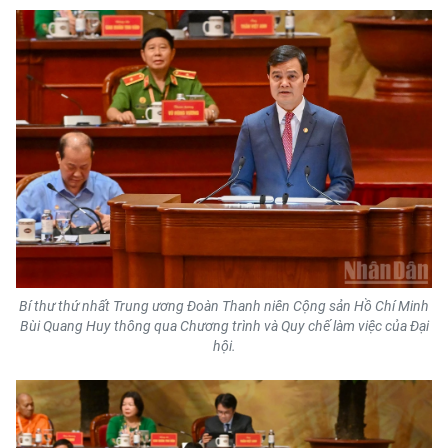
ENGLISH
中文
FRANÇAIS
РУССКИЙ
ESPAÑOL
한국어
Bí thư thứ nhất Trung ương Đoàn Thanh niên Cộng sản Hồ Chí Minh
Bùi Quang Huy thông qua Chương trình và Quy chế làm việc của Đại
hội.