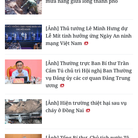
mưa nắng giữa lòng thành phố
[Ảnh] Thủ tướng Lê Minh Hưng dự
Lễ Mít tinh hưởng ứng Ngày An ninh
mạng Việt Nam
[Ảnh] Thường trực Ban Bí thư Trần
Cẩm Tú chủ trì Hội nghị Ban Thường
vụ Đảng ủy các cơ quan Đảng Trung
ương
[Ảnh] Hiện trường thiệt hại sau vụ
cháy ở Đồng Nai
[Ảnh] Tổng Bí thư, Chủ tịch nước Tô