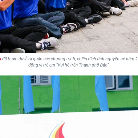
n
đã tham dự lễ ra quân các chương trình, chiến dịch tình nguyện hè năm
động vì trẻ em “Vui hè trên Thành phố Bác”.