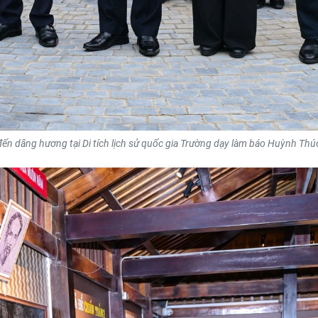
đến dâng hương tại Di tích lịch sử quốc gia Trường dạy làm báo Huỳnh Thúc