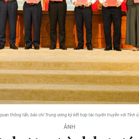
quan thông tấn, báo chí Trung ương ký kết hợp tác tuyên truyền với Tỉnh 
ẢNH