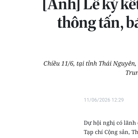
[Ảnh] Lễ ký kế
thông tấn, b
Chiều 11/6, tại tỉnh Thái Nguyên,
Trun
11/06/2026 12:29
Dự hội nghị có lãnh
Tạp chí Cộng sản, T