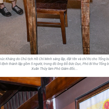
c Kháng do Chủ tịch Hồ Chí Minh sáng lập, đặt tên và chỉ thị cho Tổng bộ
 định thành lập gồm 5 người, trong đó ông Đỗ Đức Dục, Phó Bí thư Tổng b
Xuân Thủy làm Phó Giám đốc...