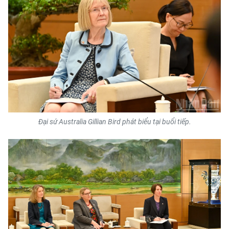
TIN MỚI
TIN ĐỊA PHƯƠNG
Trung du và miền núi phía Bắc
Đồng bằng sông Hồng
Bắc Trung Bộ
Đại sứ Australia Gillian Bird phát biểu tại buổi tiếp.
Duyên hải Nam Trung Bộ và Tây
Nguyên
Đông Nam Bộ
Đồng bằng sông Cửu Long
Chuyên trang Hà Nội
Chuyên trang TP. Hồ Chí Minh