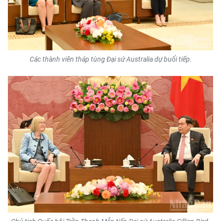
CHUYÊN ĐỀ
CÁC CHUYÊN TRANG
Các thành viên tháp tùng Đại sứ Australia dự buổi tiếp.
VỀ BÁO NHÂN DÂN
THỜI NAY
NHÂN DÂN CUỐI TUẦN
NHÂN DÂN HẰNG THÁNG
MUA BÁO
ĐỌC BÁO IN