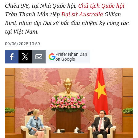
Chiều 9/6, tại Nhà Quốc hội,
Chủ tịch Quốc hội
THỂ THAO
Trần Thanh Mẫn tiếp
Đại sứ Australia
Gillian
GIÁO DỤC
Bird, nhân dịp Đại sứ bắt đầu nhiệm kỳ công tác
tại Việt Nam.
Y TẾ
09/06/2025 10:59
KHOA HỌC - CÔNG NGHỆ
Prefer Nhan Dan
on Google
MÔI TRƯỜNG
BẠN ĐỌC
KIỂM CHỨNG THÔNG TIN
TRI THỨC CHUYÊN SÂU
54 DÂN TỘC VIỆT NAM