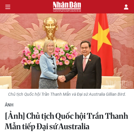
CHÍNH TRỊ
KINH TẾ
VĂN HÓA
XÃ HỘI
Chủ tịch Quốc hội Trần Thanh Mẫn và Đại sứ Australia Gillian Bird.
PHÁP LUẬT
ẢNH
DU LỊCH
[Ảnh] Chủ tịch Quốc hội Trần Thanh
Mẫn tiếp Đại sứ Australia
THẾ GIỚI