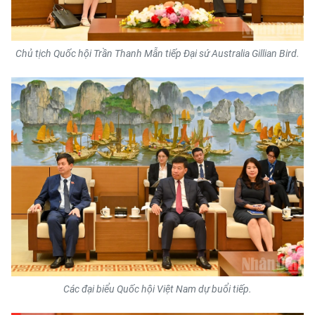
CHƯƠNG TRÌNH OCOP - MỖI XÃ
MỘT SẢN PHẨM
Chủ tịch Quốc hội Trần Thanh Mẫn tiếp Đại sứ Australia Gillian Bird.
RADIO
MEDIA CENTER
E-Magazine
Video
Media Chính trị
Media Kinh tế
Media Văn hóa
Media Xã hội
Các đại biểu Quốc hội Việt Nam dự buổi tiếp.