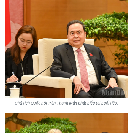
Media Pháp luật
Media Du lịch
Media Thế giới
Media Thể thao
Media Giáo dục
Media Y tế
Media Khoa học - Công nghệ
Media Môi trường
Chủ tịch Quốc hội Trần Thanh Mẫn phát biểu tại buổi tiếp.
Ảnh
Infographic