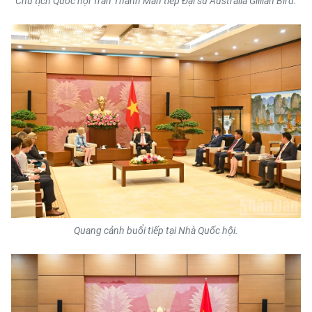
Chủ tịch Quốc hội Trần Thanh Mẫn tiếp Đại sứ Australia Gillian Bird.
ENGLISH
中文
FRANÇAIS
РУССКИЙ
ESPAÑOL
한국어
Quang cảnh buổi tiếp tại Nhà Quốc hội.