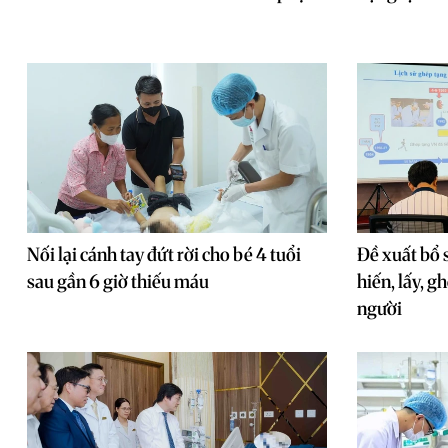
Nối lại cánh tay đứt rời cho bé 4 tuổi
Đề xuất bổ 
sau gần 6 giờ thiếu máu
hiến, lấy, g
người