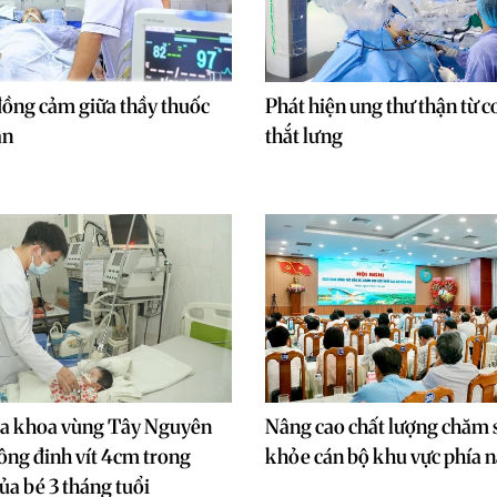
đồng cảm giữa thầy thuốc
Phát hiện ung thư thận từ 
ân
thắt lưng
đa khoa vùng Tây Nguyên
Nâng cao chất lượng chăm 
ông đinh vít 4cm trong
khỏe cán bộ khu vực phía 
ủa bé 3 tháng tuổi