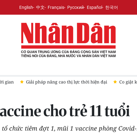
English
中文
Français
Русский
Español
한국어
ời gian
Giải pháp nâng cao thị lực thời hiện đại
Co giật 
ccine cho trẻ 11 tuổi
 tổ chức tiêm đợt 1, mũi 1 vaccine phòng Covid-1