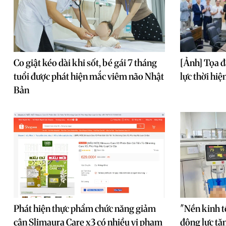
Co giật kéo dài khi sốt, bé gái 7 tháng
[Ảnh] Tọa đ
tuổi được phát hiện mắc viêm não Nhật
lực thời hiệ
Bản
Phát hiện thực phẩm chức năng giảm
"Nền kinh t
cân Slimaura Care x3 có nhiều vi phạm
động lực tă