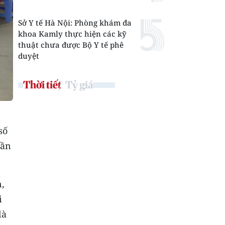
Sở Y tế Hà Nội: Phòng khám đa
khoa Kamly thực hiện các kỹ
thuật chưa được Bộ Y tế phê
duyệt
Thời tiết
Tỷ giá
số
dần
n,
i
là