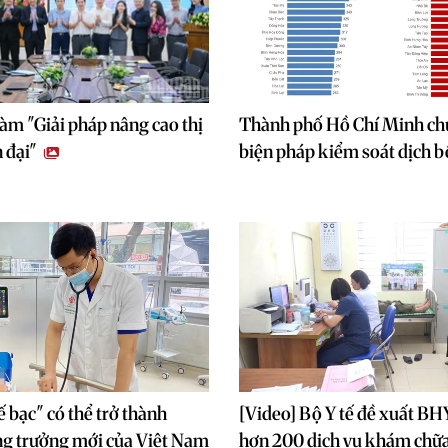
àm "Giải pháp nâng cao thị
Thành phố Hồ Chí Minh ch
n đại"
biện pháp kiểm soát dịch 
ế bạc" có thể trở thành
[Video] Bộ Y tế đề xuất BHY
ng trưởng mới của Việt Nam
hơn 200 dịch vụ khám chữa