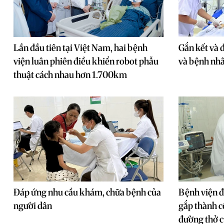
Lần đầu tiên tại Việt Nam, hai bệnh
Gắn kết và 
viện luân phiên điều khiển robot phẫu
và bệnh nh
thuật cách nhau hơn 1.700km
Đáp ứng nhu cầu khám, chữa bệnh của
Bệnh viện 
người dân
gắp thành c
đường thở c