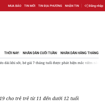
MUA BÁO
TIN MỚI
TIN ĐỊA PHƯƠNG
NHẬN TIN
Đăng nhập
THỜI NAY
NHÂN DÂN CUỐI TUẦN
NHÂN DÂN HẰNG THÁNG
kéo dài khi sốt, bé gái 7 tháng tuổi được phát hiện mắc viêm não N
9 cho trẻ trẻ từ 11 đến dưới 12 tuổi