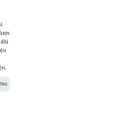
ai
được
 dõi
iệu
ện.
ŨNG