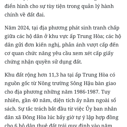
CHƯƠNG TRÌNH OCOP - MỖI XÃ
điển hình cho sự tùy tiện trong quản lý hành
MỘT SẢN PHẨM
chính về đất đai.
Năm 2024, tại địa phương phát sinh tranh chấp
RADIO
giữa các hộ dân ở khu vực ấp Trung Hòa; các hộ
MEDIA CENTER
dân gửi đơn kiến nghị, phản ánh vượt cấp đến
cơ quan chức năng yêu cầu xem xét cấp giấy
E-Magazine
chứng nhận quyền sử dụng đất.
Video
Khu đất rộng hơn 11,3 ha tại ấp Trung Hòa có
Media Chính trị
nguồn gốc từ Nông trường Sông Hậu bàn giao
cho địa phương những năm 1986-1987. Tuy
Media Kinh tế
nhiên, gần 40 năm, diện tích ấy nằm ngoài sổ
Media Văn hóa
sách. Sự tắc trách bắt đầu từ việc Ủy ban nhân
dân xã Đông Hòa lúc bấy giờ tự ý lập hợp đồng
Media Xã hội
cho 6 hộ dân thuê đất trái quy định vào năm