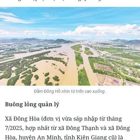
THỂ THAO
GIÁO DỤC
Y TẾ
KHOA HỌC - CÔNG NGHỆ
MÔI TRƯỜNG
BẠN ĐỌC
Đầm Đông Hồ nhìn từ trên cao xuống.
KIỂM CHỨNG THÔNG TIN
Buông lỏng quản lý
TRI THỨC CHUYÊN SÂU
Xã Đông Hòa (đơn vị vừa sáp nhập từ tháng
7/2025, hợp nhất từ xã Đông Thạnh và xã Đông
54 DÂN TỘC VIỆT NAM
Hòa, huyện An Minh, tỉnh Kiên Giang cũ) là