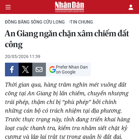
ĐỒNG BẰNG SÔNG CỬU LONG
TIN CHUNG
An Giang ngăn chặn xâm chiếm đất
CHÍNH TRỊ
công
KINH TẾ
20/05/2026 11:39
Prefer Nhan Dan
VĂN HÓA
on Google
Thời gian qua, hàng trăm nghìn mét vuông đất
XÃ HỘI
công tại An Giang bị lấn chiếm, chuyển nhượng
trái phép, thậm chí bị “phù phép” bởi chính
PHÁP LUẬT
những cán bộ có trách nhiệm tại địa phương.
DU LỊCH
Trước thực trạng này, tỉnh đang triển khai hàng
loạt cuộc thanh tra, kiểm tra nhằm siết chặt kỷ
THẾ GIỚI
cương và lập lại trật tự trong quản lý đất đai.