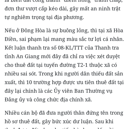
TIN MỚI
đơn thư vượt cấp kéo dài, gây mất an ninh trật
tự nghiêm trọng tại địa phương.
TIN ĐỊA PHƯƠNG
Nếu ở Đông Hòa là sự buông lỏng, thì tại xã Hòa
Trung du và miền núi phía Bắc
Điền, sai phạm lại mang màu sắc tư lợi cá nhân.
Đồng bằng sông Hồng
Kết luận thanh tra số 08-KL/TTT của Thanh tra
tỉnh An Giang mới đây đã chỉ ra việc xét duyệt
Bắc Trung Bộ
cho thuê đất tại tuyến đường T2-1 thuộc xã có
Duyên hải Nam Trung Bộ và Tây
nhiều sai sót. Trong khi người dân thiếu đất sản
Nguyên
xuất, thì 10 trường hợp được ưu tiên thuê đất tại
Đông Nam Bộ
đây lại chính là các Ủy viên Ban Thường vụ
Đảng ủy và công chức địa chính xã.
Đồng bằng sông Cửu Long
Nhiều cán bộ đã đưa người thân đứng tên trong
Chuyên trang Hà Nội
hồ sơ thuê đất, gây bức xúc dư luận. Sau khi
Chuyên trang TP. Hồ Chí Minh