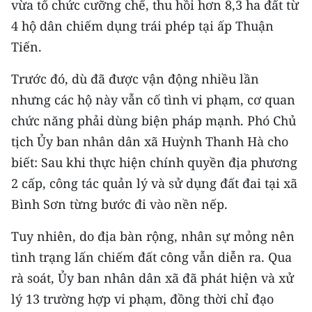
vừa tổ chức cưỡng chế, thu hồi hơn 8,3 ha đất từ
ENGLISH
4 hộ dân chiếm dụng trái phép tại ấp Thuận
中文
Tiến.
FRANÇAIS
Trước đó, dù đã được vận động nhiều lần
nhưng các hộ này vẫn cố tình vi phạm, cơ quan
РУССКИЙ
chức năng phải dùng biện pháp mạnh. Phó Chủ
tịch Ủy ban nhân dân xã Huỳnh Thanh Hà cho
ESPAÑOL
biết: Sau khi thực hiện chính quyền địa phương
한국어
2 cấp, công tác quản lý và sử dụng đất đai tại xã
Bình Sơn từng bước đi vào nền nếp.
Tuy nhiên, do địa bàn rộng, nhân sự mỏng nên
tình trạng lấn chiếm đất công vẫn diễn ra. Qua
rà soát, Ủy ban nhân dân xã đã phát hiện và xử
lý 13 trường hợp vi phạm, đồng thời chỉ đạo