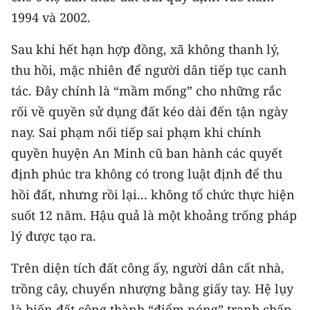
Media Pháp luật
1994 và 2002.
Media Du lịch
Sau khi hết hạn hợp đồng, xã không thanh lý,
Media Thế giới
thu hồi, mặc nhiên để người dân tiếp tục canh
tác. Đây chính là “mầm mống” cho những rắc
Media Thể thao
rối về quyền sử dụng đất kéo dài đến tận ngày
Media Giáo dục
nay. Sai phạm nối tiếp sai phạm khi chính
quyền huyện An Minh cũ ban hành các quyết
Media Y tế
định phúc tra không có trong luật định để thu
Media Khoa học - Công nghệ
hồi đất, nhưng rồi lại... không tổ chức thực hiện
suốt 12 năm. Hậu quả là một khoảng trống pháp
Media Môi trường
lý được tạo ra.
Ảnh
Trên diện tích đất công ấy, người dân cất nhà,
Infographic
trồng cây, chuyển nhượng bằng giấy tay. Hệ lụy
là biến đất công thành “điểm nóng” tranh chấp,