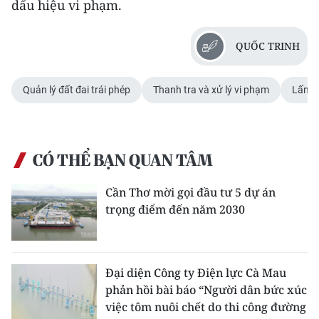
dấu hiệu vi phạm.
QUỐC TRINH
Quản lý đất đai trái phép
Thanh tra và xử lý vi phạm
Lấn c
CÓ THỂ BẠN QUAN TÂM
Cần Thơ mời gọi đầu tư 5 dự án
trọng điểm đến năm 2030
Đại diện Công ty Điện lực Cà Mau
phản hồi bài báo “Người dân bức xúc
việc tôm nuôi chết do thi công đường