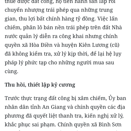
thuê được đất công, họ tiến hành san lấp rồi
chuyển nhượng trái phép qua những trung
CHUYÊN ĐỀ
gian, thu lợi bất chính hàng tỷ đồng. Việc lấn
CÁC CHUYÊN TRANG
chiếm, phân lô bán nền trái phép trên đất Nhà
nước quản lý diễn ra công khai nhưng chính
quyền xã Hòa Điền và huyện Kiên Lương (cũ)
VỀ BÁO NHÂN DÂN
đã không kiểm tra, xử lý kịp thời, để lại hệ lụy
THỜI NAY
pháp lý phức tạp cho những người mua sau
cùng.
NHÂN DÂN CUỐI TUẦN
Thu hồi, thiết lập kỷ cương
NHÂN DÂN HẰNG THÁNG
Trước thực trạng đất công bị xâm chiếm, Ủy ban
MUA BÁO
nhân dân tỉnh An Giang và chính quyền các địa
phương đã quyết liệt thanh tra, kiến nghị xử lý,
ĐỌC BÁO IN
khắc phục sai phạm. Chính quyền xã Bình Sơn