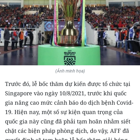
THỂ THAO
GIÁO DỤC
Y TẾ
KHOA HỌC - CÔNG NGHỆ
MÔI TRƯỜNG
(Ảnh minh họa)
BẠN ĐỌC
Trước đó, lễ bốc thăm dự kiến được tổ chức tại
Singapore vào ngày 10/8/2021, trước khi quốc
KIỂM CHỨNG THÔNG TIN
gia nâng cao mức cảnh báo do dịch bệnh Covid-
19. Hiện nay, một số sự kiện quan trọng của
TRI THỨC CHUYÊN SÂU
quốc gia này cũng đã phải tạm hoãn nhằm siết
54 DÂN TỘC VIỆT NAM
chặt các biện pháp phòng dịch, do vậy, AFF đã
quyết định sẽ tạm hoãn lễ bốc thăm giải bóng