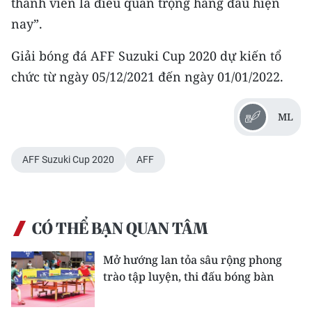
thành viên là điều quan trọng hàng đầu hiện
Media Pháp luật
nay”.
Media Du lịch
Giải bóng đá AFF Suzuki Cup 2020 dự kiến tổ
Media Thế giới
chức từ ngày 05/12/2021 đến ngày 01/01/2022.
Media Thể thao
ML
Media Giáo dục
Media Y tế
AFF Suzuki Cup 2020
AFF
Media Khoa học - Công nghệ
Media Môi trường
CÓ THỂ BẠN QUAN TÂM
Ảnh
Mở hướng lan tỏa sâu rộng phong
trào tập luyện, thi đấu bóng bàn
Infographic