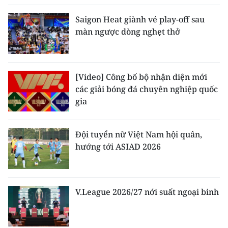
TIN MỚI
Saigon Heat giành vé play-off sau
màn ngược dòng nghẹt thở
TIN ĐỊA PHƯƠNG
Trung du và miền núi phía Bắc
[Video] Công bố bộ nhận diện mới
Đồng bằng sông Hồng
các giải bóng đá chuyên nghiệp quốc
gia
Bắc Trung Bộ
Duyên hải Nam Trung Bộ và Tây
Đội tuyển nữ Việt Nam hội quân,
Nguyên
hướng tới ASIAD 2026
Đông Nam Bộ
Đồng bằng sông Cửu Long
V.League 2026/27 nới suất ngoại binh
Chuyên trang Hà Nội
Chuyên trang TP. Hồ Chí Minh