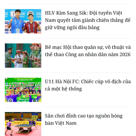
HLV Kim Sang Sik: Đội tuyển Việt
CHUYÊN ĐỀ
Nam quyết tâm giành chiến thắng để
giữ vững ngôi đầu bảng
CÁC CHUYÊN TRANG
Bế mạc Hội thao quân sự, võ thuật và
VỀ BÁO NHÂN DÂN
thể thao Công an nhân dân năm 2026
THỜI NAY
NHÂN DÂN CUỐI TUẦN
U11 Hà Nội FC: Chiếc cúp vô địch của
cả một hệ thống
NHÂN DÂN HẰNG THÁNG
MUA BÁO
Sân chơi đỉnh cao tạo nguồn bóng
ĐỌC BÁO IN
bàn Việt Nam