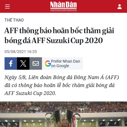
THỂ THAO
AFF thông báo hoãn bốc thăm giải
CHÍNH TRỊ
bóng đá AFF Suzuki Cup 2020
KINH TẾ
05/08/2021 16:35
Prefer Nhan Dan
VĂN HÓA
on Google
Ngày 5/8, Liên đoàn Bóng đá Đông Nam Á (AFF)
XÃ HỘI
đã có thông báo hoãn lễ bốc thăm giải bóng đá
AFF Suzuki Cup 2020.
PHÁP LUẬT
DU LỊCH
THẾ GIỚI