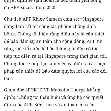
CHƯƠNG TRÌNH OCOP - MỖI XÃ
đá AFF Suzuki Cup 2020.
MỘT SẢN PHẨM
Chủ tịch AFF Khiev Sameth chia sẻ: “Singapore
RADIO
đang làm rất tốt công tác phòng chống dịch
bệnh. Chúng tôi hiểu rằng điều này là cần thiết
MEDIA CENTER
để bảo đảm sự an toàn cho cộng đồng. AFF tin
E-Magazine
rằng việc tổ chức lễ bốc thăm giải đấu có thể
tiếp tục diễn ra tại Singapore trong thời gian tới.
Video
Chúng tôi sẽ tiếp tục làm việc và đưa ra các biện
Media Chính trị
pháp cần thiết để bảo đảm quyền lợi của các đối
tác”.
Media Kinh tế
Giám đốc SPORTFIVE Malcolm Thorpe khẳng
Media Văn hóa
định: “Chúng tôi thấu hiểu và ủng hộ các quyết
Media Xã hội
định của AFF. Sức khỏe và an toàn của các