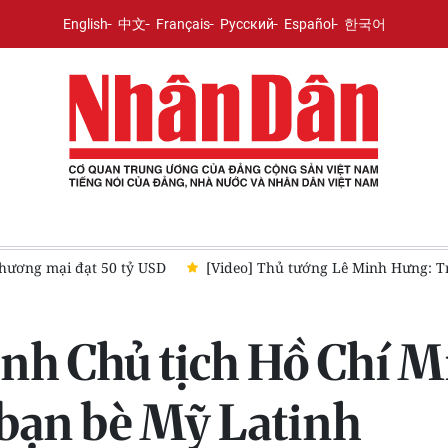
English
中文
Français
Русский
Español
한국어
thương mại đạt 50 tỷ USD
[Video] Thủ tướng Lê Minh Hưng: Tr
nh Chủ tịch Hồ Chí M
 bạn bè Mỹ Latinh