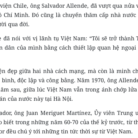
viện Chile, ông Salvador Allende, đã vượt qua nửa 
Hồ Chí Minh. Đó cũng là chuyến thăm cấp nhà nước 
ời qua đời.
 đã nói với vị lãnh tụ Việt Nam: “Tôi sẽ trở thành
ân dân của mình bằng cách thiết lập quan hệ ngoại 
yện đẹp giữa hai nhà cách mạng, mà còn là minh c
 bình, độc lập và công bằng. Năm 1970, ông Allende
 năm sau, giữa lúc Việt Nam vẫn trong ánh chớp lửa
án của nước này tại Hà Nội.
uador, ông Juan Meriguet Martínez, Ủy viên Trung 
biết trong những năm 60-70 của thế kỷ trước, từ t
or đều chú ý tới những tin tức thời sự từ Việt Nam.