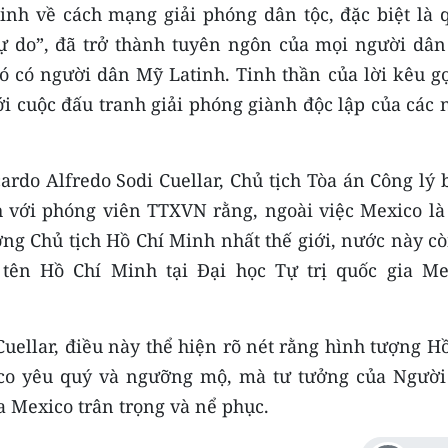
nh về cách mạng giải phóng dân tộc, đặc biệt là 
ự do”, đã trở thành tuyên ngôn của mọi người dân
đó có người dân Mỹ Latinh. Tinh thần của lời kêu g
ới cuộc đấu tranh giải phóng giành độc lập của các
ardo Alfredo Sodi Cuellar, Chủ tịch Tòa án Công lý
 với phóng viên TTXVN rằng, ngoài việc Mexico là
ng Chủ tịch Hồ Chí Minh nhất thế giới, nước này cò
ên Hồ Chí Minh tại Đại học Tự trị quốc gia Me
uellar, điều này thể hiện rõ nét rằng hình tượng H
o yêu quý và ngưỡng mộ, mà tư tưởng của Người
oa Mexico trân trọng và nể phục.