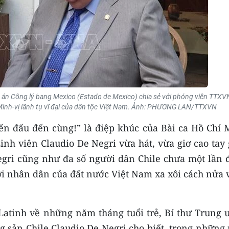
a án Công lý bang Mexico (Estado de Mexico) chia sẻ với phóng viên TTXV
Minh-vị lãnh tụ vĩ đại của dân tộc Việt Nam. Ảnh: PHƯƠNG LAN/TTXVN
iến đấu đến cùng!” là điệp khúc của Bài ca Hồ Chí 
nh viên Claudio De Negri vừa hát, vừa giơ cao tay 
Negri cũng như đa số người dân Chile chưa một lần 
với nhân dân của đất nước Việt Nam xa xôi cách nửa
Latinh về những năm tháng tuổi trẻ, Bí thư Trung 
 sản Chile Claudio De Negri cho biết, trong những