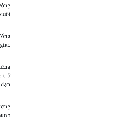
vòng
cuối
 Tổng
giao
hứng
 trở
 đạn
ương
hanh