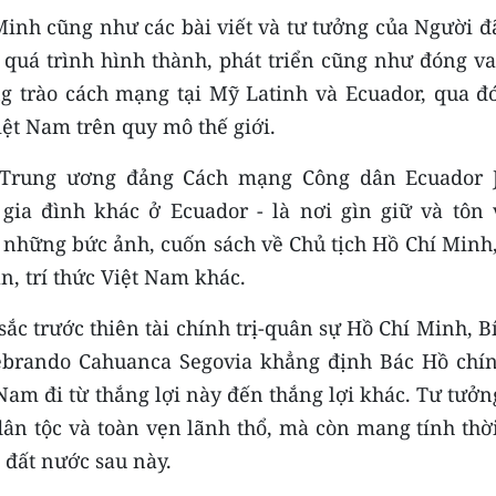
 Minh cũng như các bài viết và tư tưởng của Người đ
quá trình hình thành, phát triển cũng như đóng vai
 trào cách mạng tại Mỹ Latinh và Ecuador, qua đó
ệt Nam trên quy mô thế giới.
 Trung ương đảng Cách mạng Công dân Ecuador 
gia đình khác ở Ecuador - là nơi gìn giữ và tôn 
 những bức ảnh, cuốn sách về Chủ tịch Hồ Chí Minh,
, trí thức Việt Nam khác.
c trước thiên tài chính trị-quân sự Hồ Chí Minh, B
brando Cahuanca Segovia khẳng định Bác Hồ chín
Nam đi từ thắng lợi này đến thắng lợi khác. Tư tưở
ân tộc và toàn vẹn lãnh thổ, mà còn mang tính thời
 đất nước sau này.