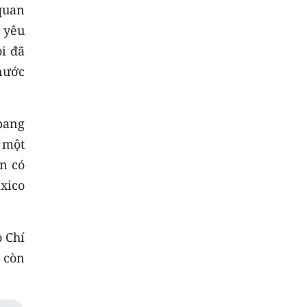
quan
 yêu
ọi đã
 nước
 bang
 một
n có
xico
ồ Chí
 còn