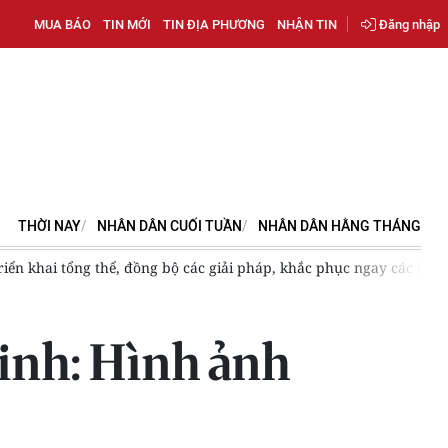
MUA BÁO
TIN MỚI
TIN ĐỊA PHƯƠNG
NHẬN TIN
Đăng nhập
THỜI NAY
NHÂN DÂN CUỐI TUẦN
NHÂN DÂN HẰNG THÁNG
iển khai tổng thể, đồng bộ các giải pháp, khắc phục ngay các lỗ 
inh: Hình ảnh