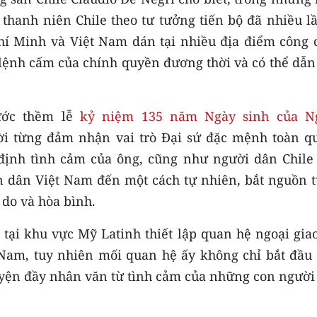
 thanh niên Chile theo tư tưởng tiến bộ đã nhiều l
hí Minh và Việt Nam dán tại nhiều địa điểm công 
p lệnh cấm của chính quyền đương thời và có thể dẫ
ớc thềm lễ
kỷ niệm 135 năm Ngày sinh của N
gười từng đảm nhận vai trò Đại sứ đặc mệnh toàn q
định tình cảm của ông, cũng như người dân Chile 
 dân Việt Nam đến một cách tự nhiên, bắt nguồn t
 do và hòa bình.
 tại khu vực Mỹ Latinh thiết lập quan hệ ngoại gia
Nam, tuy nhiên mối quan hệ ấy không chỉ bắt đầu 
yện đầy nhân văn từ tình cảm của những con người 