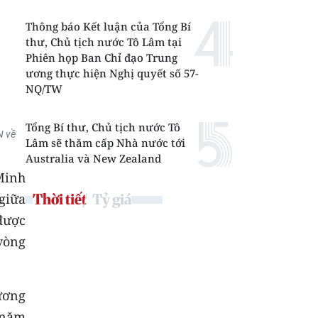
Thông báo Kết luận của Tổng Bí
thư, Chủ tịch nước Tô Lâm tại
Phiên họp Ban Chỉ đạo Trung
ương thực hiện Nghị quyết số 57-
NQ/TW
Tổng Bí thư, Chủ tịch nước Tô
N về
Lâm sẽ thăm cấp Nhà nước tới
Australia và New Zealand
Minh
giữa
Thời tiết
Tỷ giá
được
 vòng
ương
 năm