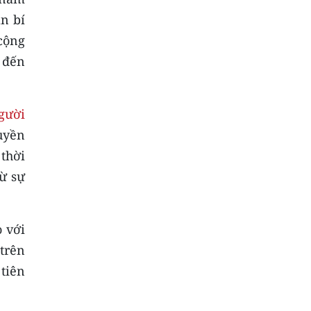
ần bí
cộng
n đến
gười
uyền
thời
ừ sự
o với
trên
tiên