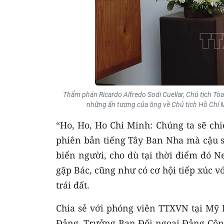
Thẩm phán Ricardo Alfredo Sodi Cuellar, Chủ tịch Tò
những ấn tượng của ông về Chủ tịch Hồ Chí 
“Ho, Ho, Ho Chi Minh: Chúng ta sẽ ch
phiên bản tiếng Tây Ban Nha mà cậu si
biển người, cho dù tại thời điểm đó 
gặp Bác, cũng như có cơ hội tiếp xúc 
trái đất.
Chia sẻ với phóng viên TTXVN tại Mỹ 
Đảng, Trưởng Ban Đối ngoại Đảng Cộng