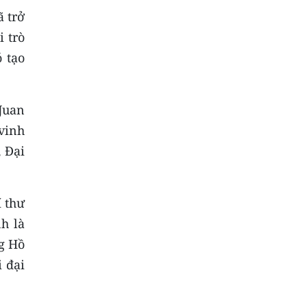
ã trở
 trò
 tạo
Juan
vinh
 Đại
í thư
h là
ng Hồ
 đại