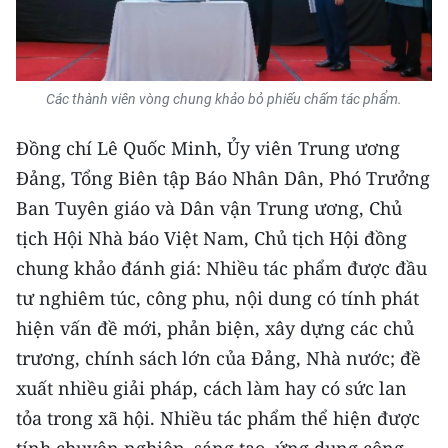
Media Pháp luật
Media Du lịch
Media Thế giới
Các thành viên vòng chung khảo bỏ phiếu chấm tác phẩm.
Media Thể thao
Đồng chí Lê Quốc Minh, Ủy viên Trung ương
Đảng, Tổng Biên tập Báo Nhân Dân, Phó Trưởng
Media Giáo dục
Ban Tuyên giáo và Dân vận Trung ương, Chủ
Media Y tế
tịch Hội Nhà báo Việt Nam, Chủ tịch Hội đồng
chung khảo đánh giá: Nhiều tác phẩm được đầu
Media Khoa học - Công nghệ
tư nghiêm túc, công phu, nội dung có tính phát
Media Môi trường
hiện vấn đề mới, phản biện, xây dựng các chủ
trương, chính sách lớn của Đảng, Nhà nước; đề
Ảnh
xuất nhiều giải pháp, cách làm hay có sức lan
Infographic
tỏa trong xã hội. Nhiều tác phẩm thể hiện được