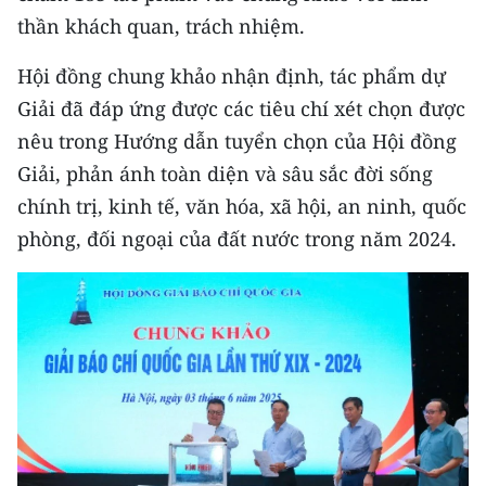
CHƯƠNG TRÌNH OCOP - MỖI XÃ
thần khách quan, trách nhiệm.
MỘT SẢN PHẨM
Hội đồng chung khảo nhận định, tác phẩm dự
RADIO
Giải đã đáp ứng được các tiêu chí xét chọn được
nêu trong Hướng dẫn tuyển chọn của Hội đồng
MEDIA CENTER
Giải, phản ánh toàn diện và sâu sắc đời sống
chính trị, kinh tế, văn hóa, xã hội, an ninh, quốc
E-Magazine
phòng, đối ngoại của đất nước trong năm 2024.
Video
Media Chính trị
Media Kinh tế
Media Văn hóa
Media Xã hội