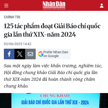
CHÍNH TRỊ
125 tác phẩm đoạt Giải Báo chí quốc
CHÍNH TRỊ
gia lần thứ XIX-năm 2024
KINH TẾ
03/06/2025 14:42
Prefer Nhan Dan
VĂN HÓA
on Google
Sau một ngày làm việc khẩn trương, nghiêm túc,
XÃ HỘI
Hội đồng chung khảo Giải Báo chí quốc gia lần
thứ XIX-năm 2024 đã hoàn thành vòng chấm
PHÁP LUẬT
chung khảo.
DU LỊCH
THẾ GIỚI