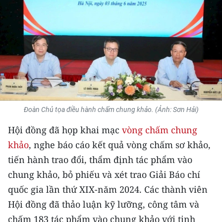
THỂ THAO
GIÁO DỤC
Y TẾ
KHOA HỌC - CÔNG NGHỆ
MÔI TRƯỜNG
Đoàn Chủ tọa điều hành chấm chung khảo. (Ảnh: Sơn Hải)
Hội đồng đã họp khai mạc
vòng chấm chung
BẠN ĐỌC
khảo
, nghe báo cáo kết quả vòng chấm sơ khảo,
KIỂM CHỨNG THÔNG TIN
tiến hành trao đổi, thẩm định tác phẩm vào
chung khảo, bỏ phiếu và xét trao Giải Báo chí
TRI THỨC CHUYÊN SÂU
quốc gia lần thứ XIX-năm 2024. Các thành viên
54 DÂN TỘC VIỆT NAM
Hội đồng đã thảo luận kỹ lưỡng, công tâm và
chấm 183 tác phẩm vào chung khảo với tinh