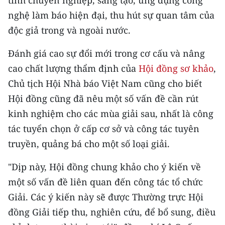
tính chuyên nghiệp, sáng tạo, ứng dụng công
TIN MỚI
nghệ làm báo hiện đại, thu hút sự quan tâm của
độc giả trong và ngoài nước.
TIN ĐỊA PHƯƠNG
Đánh giá cao sự đổi mới trong cơ cấu và nâng
Trung du và miền núi phía Bắc
cao chất lượng thẩm định của
Hội đồng sơ khảo
,
Đồng bằng sông Hồng
Chủ tịch Hội Nhà báo Việt Nam cũng cho biết
Hội đồng cũng đã nêu một số vấn đề cần rút
Bắc Trung Bộ
kinh nghiệm cho các mùa giải sau, nhất là công
Duyên hải Nam Trung Bộ và Tây
tác tuyển chọn ở cấp cơ sở và công tác tuyên
Nguyên
truyền, quảng bá cho một số loại giải.
Đông Nam Bộ
"Dịp này, Hội đồng chung khảo cho ý kiến về
Đồng bằng sông Cửu Long
một số vấn đề liên quan đến công tác tổ chức
Giải. Các ý kiến này sẽ được Thường trực Hội
Chuyên trang Hà Nội
đồng Giải tiếp thu, nghiên cứu, để bổ sung, điều
Chuyên trang TP. Hồ Chí Minh