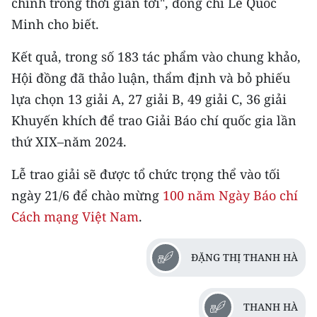
chỉnh trong thời gian tới", đồng chí Lê Quốc
Minh cho biết.
CHUYÊN ĐỀ
Kết quả, trong số 183 tác phẩm vào chung khảo,
CÁC CHUYÊN TRANG
Hội đồng đã thảo luận, thẩm định và bỏ phiếu
lựa chọn 13 giải A, 27 giải B, 49 giải C, 36 giải
VỀ BÁO NHÂN DÂN
Khuyến khích để trao Giải Báo chí quốc gia lần
thứ XIX–năm 2024.
THỜI NAY
Lễ trao giải sẽ được tổ chức trọng thể vào tối
NHÂN DÂN CUỐI TUẦN
ngày 21/6 để chào mừng
100 năm Ngày Báo chí
NHÂN DÂN HẰNG THÁNG
Cách mạng Việt Nam
.
MUA BÁO
ĐẶNG THỊ THANH HÀ
ĐỌC BÁO IN
THANH HÀ