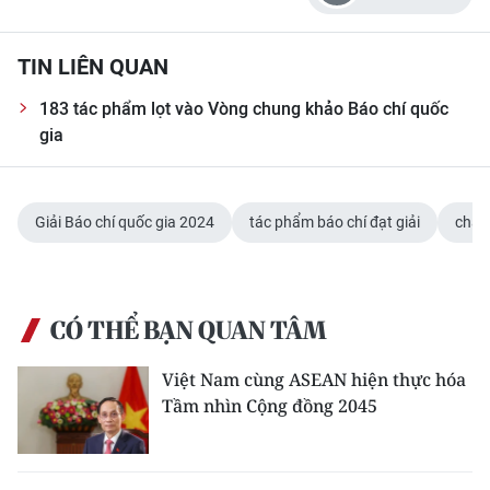
ENGLISH
TIN LIÊN QUAN
中文
183 tác phẩm lọt vào Vòng chung khảo Báo chí quốc
FRANÇAIS
gia
РУССКИЙ
ESPAÑOL
Giải Báo chí quốc gia 2024
tác phẩm báo chí đạt giải
chấm
한국어
CÓ THỂ BẠN QUAN TÂM
Việt Nam cùng ASEAN hiện thực hóa
Tầm nhìn Cộng đồng 2045