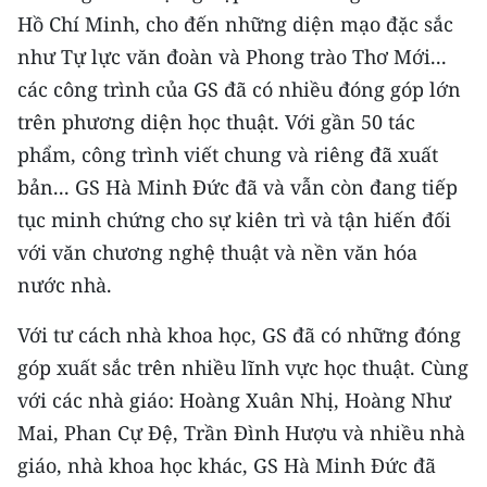
TIN MỚI
Hồ Chí Minh, cho đến những diện mạo đặc sắc
như Tự lực văn đoàn và Phong trào Thơ Mới...
TIN ĐỊA PHƯƠNG
các công trình của GS đã có nhiều đóng góp lớn
trên phương diện học thuật. Với gần 50 tác
Trung du và miền núi phía Bắc
phẩm, công trình viết chung và riêng đã xuất
Đồng bằng sông Hồng
bản... GS Hà Minh Đức đã và vẫn còn đang tiếp
tục minh chứng cho sự kiên trì và tận hiến đối
Bắc Trung Bộ
với văn chương nghệ thuật và nền văn hóa
Duyên hải Nam Trung Bộ và Tây
nước nhà.
Nguyên
Với tư cách nhà khoa học, GS đã có những đóng
Đông Nam Bộ
góp xuất sắc trên nhiều lĩnh vực học thuật. Cùng
Đồng bằng sông Cửu Long
với các nhà giáo: Hoàng Xuân Nhị, Hoàng Như
Mai, Phan Cự Đệ, Trần Đình Hượu và nhiều nhà
Chuyên trang Hà Nội
giáo, nhà khoa học khác, GS Hà Minh Đức đã
Chuyên trang TP. Hồ Chí Minh