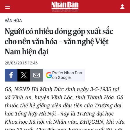
VĂN HÓA
Người có nhiều đóng góp xuất sắc
CHÍNH TRỊ
cho nền văn hóa - văn nghệ Việt
Nam hiện đại
KINH TẾ
28/06/2015 12:46
VĂN HÓA
Prefer Nhan Dan
on Google
XÃ HỘI
GS, NGND Hà Minh Đức sinh ngày 3-5-1935 tại
PHÁP LUẬT
xã Vĩnh An, huyện Vĩnh Lộc, tỉnh Thanh Hóa. GS
thuộc thế hệ giảng viên đầu tiên của Trường đại
DU LỊCH
học Tổng hợp Hà Nội - nay là Trường đại học
Khoa học Xã hội và Nhân văn, ĐHQGHN, khi vừa
THẾ GIỚI
tròn 22 tuổi. Cho đến nay, bước sang tuổi 80, với