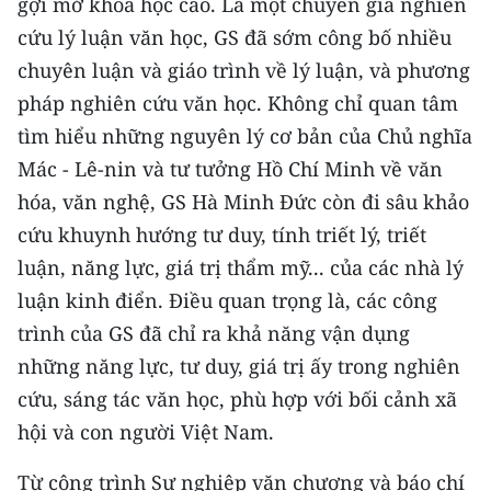
gợi mở khoa học cao. Là một chuyên gia nghiên
Media Pháp luật
cứu lý luận văn học, GS đã sớm công bố nhiều
Media Du lịch
chuyên luận và giáo trình về lý luận, và phương
pháp nghiên cứu văn học. Không chỉ quan tâm
Media Thế giới
tìm hiểu những nguyên lý cơ bản của Chủ nghĩa
Media Thể thao
Mác - Lê-nin và tư tưởng Hồ Chí Minh về văn
hóa, văn nghệ, GS Hà Minh Đức còn đi sâu khảo
Media Giáo dục
cứu khuynh hướng tư duy, tính triết lý, triết
Media Y tế
luận, năng lực, giá trị thẩm mỹ... của các nhà lý
Media Khoa học - Công nghệ
luận kinh điển. Điều quan trọng là, các công
trình của GS đã chỉ ra khả năng vận dụng
Media Môi trường
những năng lực, tư duy, giá trị ấy trong nghiên
Ảnh
cứu, sáng tác văn học, phù hợp với bối cảnh xã
hội và con người Việt Nam.
Infographic
Từ công trình Sự nghiệp văn chương và báo chí