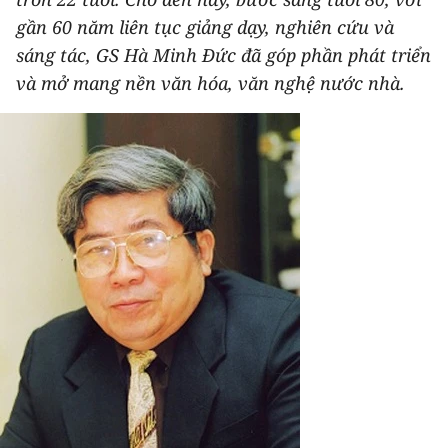
THỂ THAO
gần 60 năm liên tục giảng dạy, nghiên cứu và
sáng tác, GS Hà Minh Đức đã góp phần phát triển
GIÁO DỤC
và mở mang nền văn hóa, văn nghệ nước nhà.
Y TẾ
KHOA HỌC - CÔNG NGHỆ
MÔI TRƯỜNG
BẠN ĐỌC
KIỂM CHỨNG THÔNG TIN
TRI THỨC CHUYÊN SÂU
54 DÂN TỘC VIỆT NAM