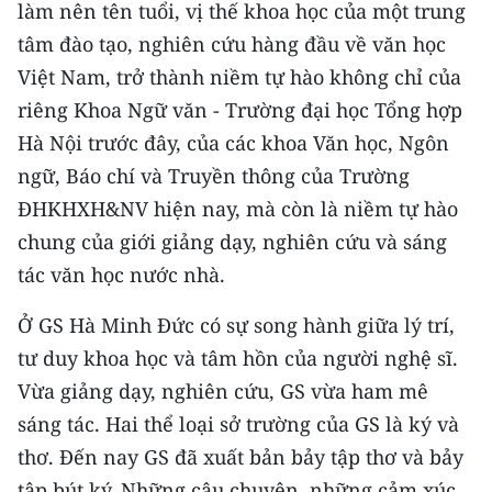
làm nên tên tuổi, vị thế khoa học của một trung
tâm đào tạo, nghiên cứu hàng đầu về văn học
CHUYÊN ĐỀ
Việt Nam, trở thành niềm tự hào không chỉ của
CÁC CHUYÊN TRANG
riêng Khoa Ngữ văn - Trường đại học Tổng hợp
Hà Nội trước đây, của các khoa Văn học, Ngôn
VỀ BÁO NHÂN DÂN
ngữ, Báo chí và Truyền thông của Trường
ĐHKHXH&NV hiện nay, mà còn là niềm tự hào
THỜI NAY
chung của giới giảng dạy, nghiên cứu và sáng
tác văn học nước nhà.
NHÂN DÂN CUỐI TUẦN
Ở GS Hà Minh Đức có sự song hành giữa lý trí,
NHÂN DÂN HẰNG THÁNG
tư duy khoa học và tâm hồn của người nghệ sĩ.
MUA BÁO
Vừa giảng dạy, nghiên cứu, GS vừa ham mê
sáng tác. Hai thể loại sở trường của GS là ký và
ĐỌC BÁO IN
thơ. Đến nay GS đã xuất bản bảy tập thơ và bảy
tập bút ký. Những câu chuyện, những cảm xúc,