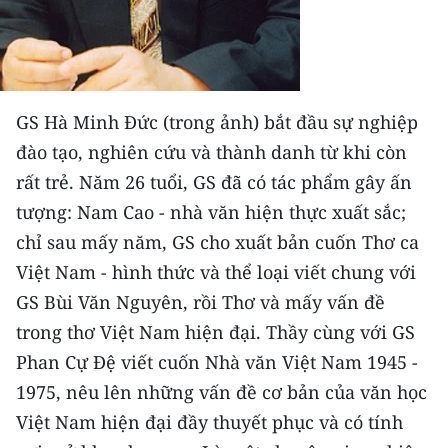
CHƯƠNG TRÌNH OCOP - MỖI XÃ
MỘT SẢN PHẨM
RADIO
GS Hà Minh Đức (trong ảnh) bắt đầu sự nghiệp
MEDIA CENTER
đào tạo, nghiên cứu và thành danh từ khi còn
rất trẻ. Năm 26 tuổi, GS đã có tác phẩm gây ấn
E-Magazine
tượng: Nam Cao - nhà văn hiện thực xuất sắc;
Video
chỉ sau mấy năm, GS cho xuất bản cuốn Thơ ca
Việt Nam - hình thức và thể loại viết chung với
Media Chính trị
GS Bùi Văn Nguyên, rồi Thơ và mấy vấn đề
Media Kinh tế
trong thơ Việt Nam hiện đại. Thầy cùng với GS
Phan Cự Đệ viết cuốn Nhà văn Việt Nam 1945 -
Media Văn hóa
1975, nêu lên những vấn đề cơ bản của văn học
Media Xã hội
Việt Nam hiện đại đầy thuyết phục và có tính